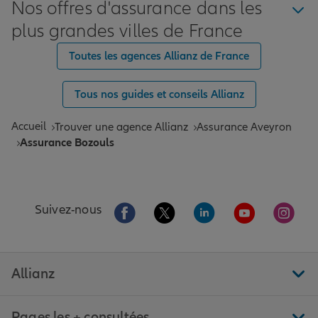
Nos offres d'assurance dans les
plus grandes villes de France
Toutes les agences Allianz de France
Tous nos guides et conseils Allianz
Accueil
Trouver une agence Allianz
Assurance Aveyron
Assurance Bozouls
Aller sur la page Facebook de Allianz
Aller sur la page Twitter de All
Aller sur la page Linke
Aller sur la pa
Aller 
Suivez-nous
Allianz
Pages les + consultées