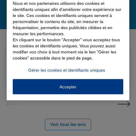
Nous et nos partenaires utilisons des cookies et
identifiants uniques afin d'améliorer votre expérience sur
le site. Ces cookies et identifiants uniques servent à
personnaliser le contenu du site, en mesurer la
fréquentation, permettre des publicités ciblées et en
mesurer les performances.
Derniers avis de nos agences Allianz
En cliquant sur le bouton "Accepter" vous acceptez tous
les cookies et identifiants uniques. Vous pouvez aussi
modifier vos choix à tout moment via le lien "Gérer les
Yori A.
cookies" accessible dans le pied de page.
Note de 5 sur 5
Le 05/08/2026 - Agence FORT DE FRANCE
Gérer les cookies et identifiants uniques
Accepter
Voir tous les avis