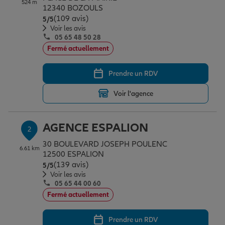
524 m
Épargne & retraite
Assurance emprunteur
Prévoyance et dépendance
Protection de la famille
12340 BOZOULS
(109 avis)
Note de 5 sur 5
5
/5
Voir les avis
05 65 48 50 28
Vos projets
Assurance animal de compagnie
Protection juridique
Plan épargne retraite
Fermé actuellement
Prendre un RDV
Conseil assurance
Assurance vie
Partir en vacances
Voir l'agence
Outre-mer
Placements financiers
Déménager
AGENCE ESPALION
2
30 BOULEVARD JOSEPH POULENC
6.61 km
Professionnels
Investissements immobiliers
Changer de voiture
Assurance auto
12500 ESPALION
(139 avis)
Note de 5 sur 5
5
/5
Voir les avis
05 65 44 00 60
Allianz en France
Transmission
Départ à la retraite
Assurance habitation
Fermé actuellement
Prendre un RDV
Préparer l’avenir
Le Pack Famille