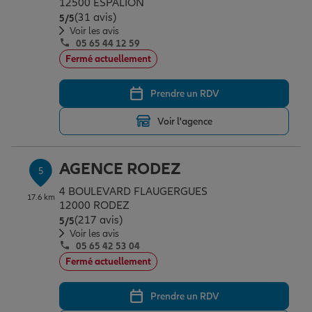
12500 ESPALION
(31 avis)
Note de 5 sur 5
5
/5
Voir les avis
05 65 44 12 59
Fermé actuellement
Prendre un RDV
Voir l'agence
AGENCE RODEZ
5
4 BOULEVARD FLAUGERGUES
17.6 km
12000 RODEZ
(217 avis)
Note de 5 sur 5
5
/5
Voir les avis
05 65 42 53 04
Fermé actuellement
Prendre un RDV