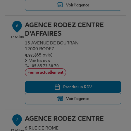
Voir l'agence
AGENCE RODEZ CENTRE
6
D'AFFAIRES
17.63 km
15 AVENUE DE BOURRAN
12000 RODEZ
(65 avis)
Note de 4.9 sur 5
4,9
/5
Voir les avis
05 65 73 38 70
Fermé actuellement
Prendre un RDV
Voir l'agence
AGENCE RODEZ CENTRE
7
6 RUE DE ROME
17.68 km