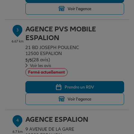
Voir l'agence
Garantie des accidents de la vie
AGENCE PVS MOBILE
3
ESPALION
Assurance scolaire
6.67 km
21 BD JOSEPH POULENC
12500 ESPALION
(28 avis)
Note de 5 sur 5
5
/5
Protection juridique
Voir les avis
Fermé actuellement
Retraite
Prendre un RDV
Voir l'agence
Tous nos devis d'assurance
AGENCE ESPALION
4
9 AVENUE DE LA GARE
6.7 km