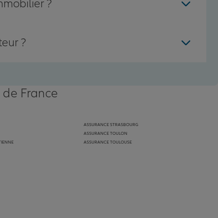
mmobilier ?
teur ?
s de France
ASSURANCE STRASBOURG
ASSURANCE TOULON
TIENNE
ASSURANCE TOULOUSE