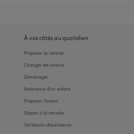
anz
in de Allianz
ge Youtube de Allianz
ur la page Instagram de Allianz
À vos côtés au quotidien
Préparer la rentrée
Changer de voiture
Déménager
Naissance d'un enfant
Préparer l’avenir
Départ à la retraite
J’ai besoin d’assistance