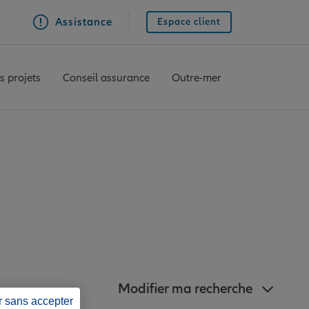
Assistance
Espace client
s projets
Conseil assurance
Outre-mer
z à proximité de
Modifier ma recherche
r sans accepter