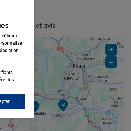
ues
s, contacts et avis
améliorer
ersonnaliser
+
lées et en
−
ifiants
rer les
epter
x2
3