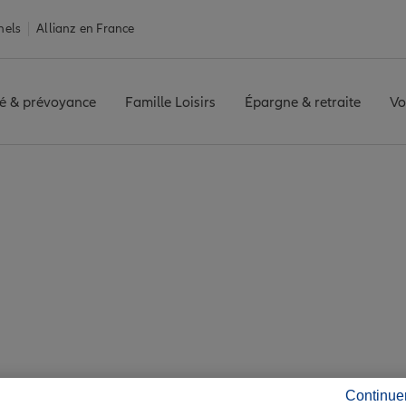
nels
Allianz en France
é & prévoyance
Famille Loisirs
Épargne & retraite
Vo
e Brionne
ne : 7 agences Allian
Brionne
Continue