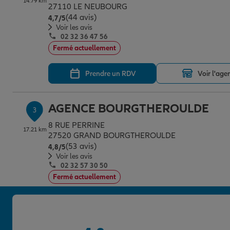
14.79 km
27110 LE NEUBOURG
(44 avis)
Note de 4.7 sur 5
4,7
/5
Voir les avis
02 32 36 47 56
Fermé actuellement
Prendre un RDV
Voir l'age
AGENCE BOURGTHEROULDE
3
8 RUE PERRINE
17.21 km
27520 GRAND BOURGTHEROULDE
(53 avis)
Note de 4.8 sur 5
4,8
/5
Voir les avis
02 32 57 30 50
Fermé actuellement
Prendre un RDV
Voir l'age