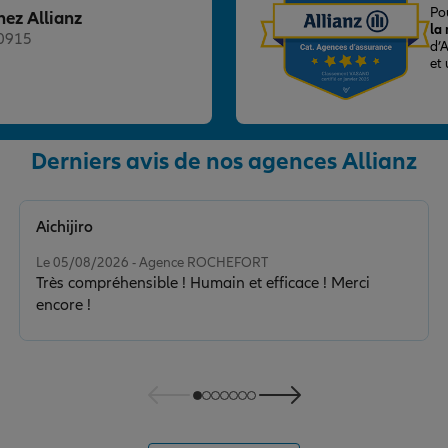
S
Po
hez Allianz
la
20915
d’
et
Derniers avis de nos agences Allianz
Aichijiro
nce
Note de 5 sur 5
Le 05/08/2026 - Agence ROCHEFORT
Très compréhensible ! Humain et efficace ! Merci
encore !