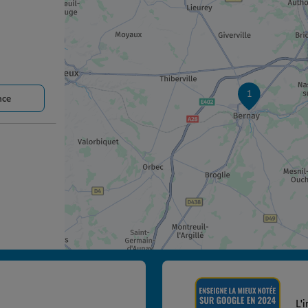
1
nce
nce
L'