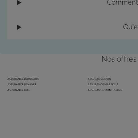
Comment c
Qu'e
Nos offres
ASSURANCE BORDEAUX
ASSURANCE LYON
ASSURANCE LE HAVRE
ASSURANCE MARSEILLE
ASSURANCE LILLE
ASSURANCE MONTPELLIER