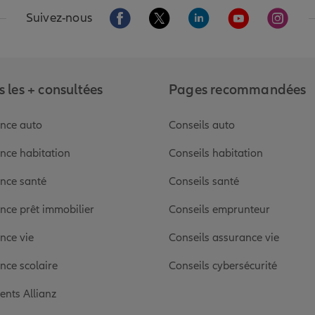
Aller sur la page Facebook de Allianz
Aller sur la page Twitter de Alli
Aller sur la page Linked
Aller sur la pa
Aller s
Suivez-nous
 les + consultées
Pages recommandées
nce auto
Conseils auto
nce habitation
Conseils habitation
nce santé
Conseils santé
nce prêt immobilier
Conseils emprunteur
nce vie
Conseils assurance vie
nce scolaire
Conseils cybersécurité
ients Allianz