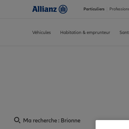
Particuliers
Profession
Véhicules
Habitation & emprunteur
Sant
Accueil
Trouver une agence Allianz
Assurance Eure
Assuranc
Assurance Brion
Ma recherche :
Brionne