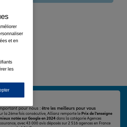
ues
améliorer
ersonnaliser
lées et en
ifiants
rer les
epter
important pour nous :
être les meilleurs pour vous
ur la 2ème fois consécutive, Allianz remporte le
Prix de l’enseigne
 mieux notée sur Google en 2024
dans la catégorie Agences
Assurance, avec 43 000 avis déposés sur 2 516 agences en France