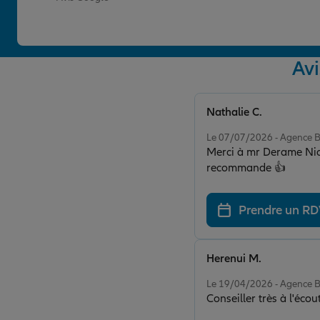
Av
Nathalie C.
Note de 5 sur 5
Le 07/07/2026 - Agence 
Merci à mr Derame Nicolas pour son accueil et son professionnalisme. Très à l écoute des besoins je
recommande 👍
Prendre un R
Herenui M.
Note de 5 sur 5
Le 19/04/2026 - Agence 
Conseiller très à l'écou