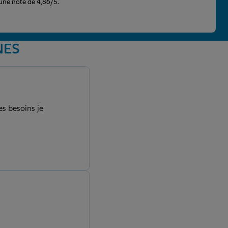
 une note de 4,86/5.
NES