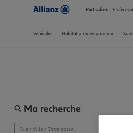
Particuliers
Profession
Véhicules
Habitation & emprunteur
Sant
Accueil
Trouver une agence Allianz
Pas-de-Calais
Bully-les-M
Découvrez les
Ma recherche