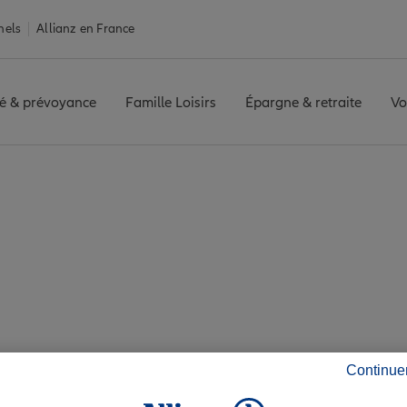
nels
Allianz en France
é & prévoyance
Famille Loisirs
Épargne & retraite
Vo
ines
BULLY LES MINES
Avis agence BULLY LES MINES
 avis de l'agence B
Continue