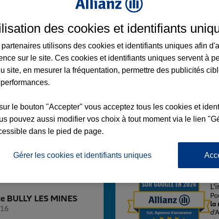
ilisation des cookies et identifiants uniq
partenaires utilisons des cookies et identifiants uniques afin d'
ence sur le site. Ces cookies et identifiants uniques servent à p
 LES MINES
u site, en mesurer la fréquentation, permettre des publicités cib
UGO
 performances.
INES
sur le bouton "Accepter" vous acceptez tous les cookies et ident
 14:00 - 18:00
s pouvez aussi modifier vos choix à tout moment via le lien "Gé
cessible dans le pied de page.
Voir l'agence
Gérer les cookies et identifiants uniques
Acc
L'
Po
ence BULLY LES MINES
la
116
d’