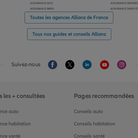
ASSURANCE NICE
ASSURANCE RENNES
ASSURANCE PARIS
ASSURANCE SAINT-É
Toutes les agences Allianz de France
Tous nos guides et conseils Allianz
Aller sur la page Facebook de Allianz
Aller sur la page Twitter de Alli
Aller sur la page Linked
Aller sur la pa
Aller s
Suivez-nous
 les + consultées
Pages recommandées
nce auto
Conseils auto
nce habitation
Conseils habitation
nce santé
Conseils santé