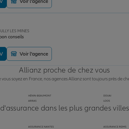
DV
Voir l'agence
BULLY LES MINES
 bon conseils
DV
Voir l'agence
Allianz proche de chez vous
vous soyez en France, nos agences Allianz sont toujours près de ch
HÉNIN-BEAUMONT
DOUAI
ARRAS
LOOS
 d'assurance dans les plus grandes ville
ASSURANCE NANTES
ASSURANCE REIMS