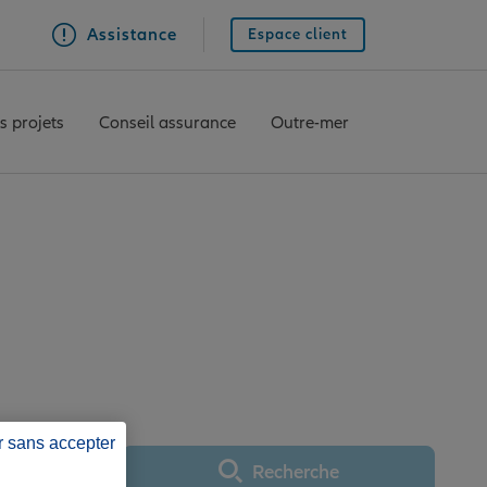
Assistance
Espace client
s projets
Conseil assurance
Outre-mer
ULLY LES MINES
r sans accepter
Recherche
Utiliser ma position