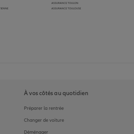
ASSURANCE TOULON
TIENNE
ASSURANCE TOULOUSE
anz
in de Allianz
ge Youtube de Allianz
ur la page Instagram de Allianz
À vos côtés au quotidien
Préparer la rentrée
Changer de voiture
Déménager