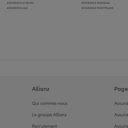
ASSURANCE LE HAVRE
ASSURANCE MARSEILLE
ASSURANCE LILLE
ASSURANCE MONTPELLIER
Allianz
Pages
Qui sommes-nous
Assura
Le groupe Allianz
Assura
Recrutement
Assura