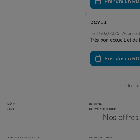
Prendre un R
DOYE J.
Note de 5 sur 5
Le 27/02/2026 - Agence 
Très bon accueil, et de
Prendre un R
Où que 
LIÉVIN
BÉTHUNE
LENS
BRUAY-LA-BUISSIÈRE
Nos offres
ASSURANCE BORDEAUX
ASSURANCE LYON