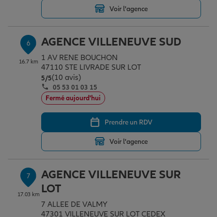
Voir l'agence
AGENCE VILLENEUVE SUD
6
1 AV RENE BOUCHON
16.7 km
47110 STE LIVRADE SUR LOT
(10 avis)
Note de 5 sur 5
5
/5
05 53 01 03 15
Fermé aujourd'hui
Prendre un RDV
Voir l'agence
AGENCE VILLENEUVE SUR
7
LOT
17.03 km
7 ALLEE DE VALMY
47301 VILLENEUVE SUR LOT CEDEX