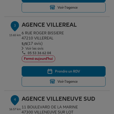
Voir l'agence
Garantie des accidents de la vie
AGENCE VILLEREAL
3
6 RUE ROGER BISSIERE
Assurance scolaire
13.65 km
47210 VILLEREAL
(17 avis)
Note de 5 sur 5
5
/5
Voir les avis
05 53 36 62 04
Protection juridique
Fermé aujourd'hui
Prendre un RDV
Retraite
Voir l'agence
Tous nos devis d'assurance
AGENCE VILLENEUVE SUD
4
11 BOULEVARD DE LA MARINE
16.57 km
47300 VILLENEUVE SUR LOT