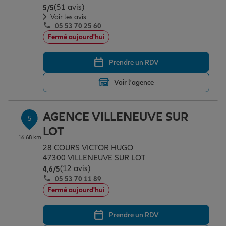
(51 avis)
Note de 5 sur 5
5
/5
Voir les avis
05 53 70 25 60
Fermé aujourd'hui
Prendre un RDV
Voir l'agence
AGENCE VILLENEUVE SUR
5
LOT
16.68 km
28 COURS VICTOR HUGO
47300 VILLENEUVE SUR LOT
(12 avis)
Note de 4.6 sur 5
4,6
/5
05 53 70 11 89
Fermé aujourd'hui
Prendre un RDV