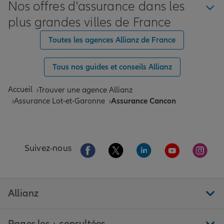
Nos offres d'assurance dans les
plus grandes villes de France
Toutes les agences Allianz de France
Tous nos guides et conseils Allianz
Accueil
Trouver une agence Allianz
Assurance Lot-et-Garonne
Assurance Cancon
Aller sur la page Facebook de Allianz
Aller sur la page Twitter de All
Aller sur la page Linke
Aller sur la pa
Aller 
Suivez-nous
Allianz