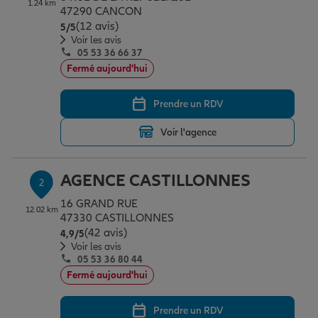
1.24 km
Épargne & retraite
Assurance emprunteur
Prévoyance et dépendance
Protection de la famille
47290 CANCON
(12 avis)
Note de 5 sur 5
5
/5
Voir les avis
05 53 36 66 37
Vos projets
Assurance animal de compagnie
Protection juridique
Plan épargne retraite
Fermé aujourd'hui
Prendre un RDV
Conseil assurance
Assurance vie
Partir en vacances
Voir l'agence
Outre-mer
Placements financiers
Déménager
AGENCE CASTILLONNES
2
16 GRAND RUE
12.02 km
Professionnels
Investissements immobiliers
Changer de voiture
Assurance auto
47330 CASTILLONNES
(42 avis)
Note de 4.9 sur 5
4,9
/5
Voir les avis
05 53 36 80 44
Allianz en France
Transmission
Départ à la retraite
Assurance habitation
Fermé aujourd'hui
Prendre un RDV
Préparer l’avenir
Le Pack Famille