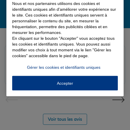
Nous et nos partenaires utilisons des cookies et
identifiants uniques afin d'améliorer votre expérience sur
le site. Ces cookies et identifiants uniques servent à
personnaliser le contenu du site, en mesurer la
fréquentation, permettre des publicités ciblées et en
mesurer les performances.
Derniers avis de nos agences Allianz
En cliquant sur le bouton "Accepter" vous acceptez tous
les cookies et identifiants uniques. Vous pouvez aussi
modifier vos choix à tout moment via le lien "Gérer les
Louis M.
cookies" accessible dans le pied de page.
Note de 5 sur 5
Le 08/08/2026 - Agence PAVILLY
Gérer les cookies et identifiants uniques
Bon suivi de mon sinistre, merci
Accepter
Voir tous les avis