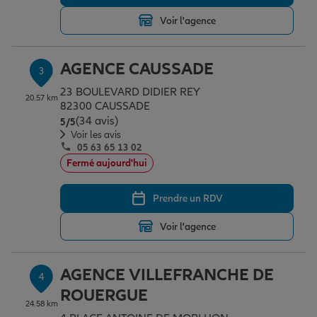
Voir l'agence
Garantie des accidents de la vie
AGENCE CAUSSADE
3
23 BOULEVARD DIDIER REY
Assurance scolaire
20.57 km
82300 CAUSSADE
(34 avis)
Note de 5 sur 5
5
/5
Voir les avis
05 63 65 13 02
Protection juridique
Fermé aujourd'hui
Prendre un RDV
Retraite
Voir l'agence
Tous nos devis d'assurance
AGENCE VILLEFRANCHE DE
4
ROUERGUE
24.58 km