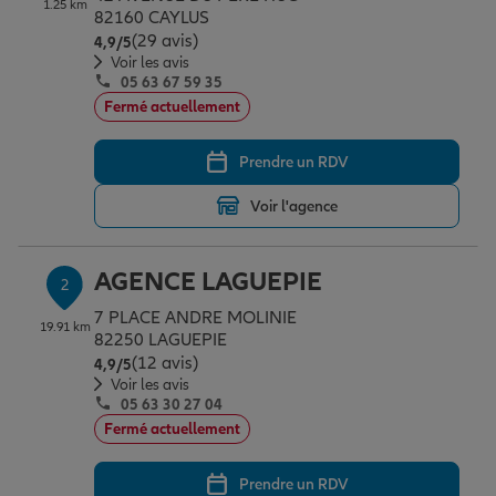
1.25 km
Épargne & retraite
Assurance emprunteur
Prévoyance et dépendance
Protection de la famille
82160 CAYLUS
(29 avis)
Note de 4.9 sur 5
4,9
/5
Voir les avis
05 63 67 59 35
Vos projets
Assurance animal de compagnie
Protection juridique
Plan épargne retraite
Fermé actuellement
Prendre un RDV
Conseil assurance
Assurance vie
Partir en vacances
Voir l'agence
Outre-mer
Placements financiers
Déménager
AGENCE LAGUEPIE
2
7 PLACE ANDRE MOLINIE
19.91 km
Professionnels
Investissements immobiliers
Changer de voiture
Assurance auto
82250 LAGUEPIE
(12 avis)
Note de 4.9 sur 5
4,9
/5
Voir les avis
05 63 30 27 04
Allianz en France
Transmission
Départ à la retraite
Assurance habitation
Fermé actuellement
Prendre un RDV
Préparer l’avenir
Le Pack Famille