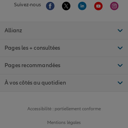
Aller sur la page Facebook de Allianz
Aller sur la page Twitter de All
Aller sur la page Linke
Aller sur la pa
Aller 
Suivez-nous
Allianz
Pages les + consultées
Pages recommandées
À vos côtés au quotidien
Accessibilité : partiellement conforme
Mentions légales