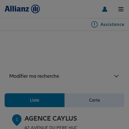
Men
Assistance
Particuliers
Assurance Caylus : 4
agences Allianz à proximité
Véhicules
de Caylus
Habitation & emprunteur
Auto
Modifier ma recherche
Santé & prévoyance
2 roues
Habitation
Liste
Carte
Famille Loisirs
Autres véhicules
Équipements habitation
Santé
AGENCE CAYLUS
1
42 AVENUE DU PERE HUC