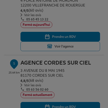
4 PLACE ANTOINE DE MORLHON
12200 VILLEFRANCHE DE ROUERGUE
(60 avis)
Note de 4.9 sur 5
4,9
/5
Voir les avis
05 65 45 13 22
Fermé aujourd'hui
Prendre un RDV
Voir l'agence
AGENCE CORDES SUR CIEL
5
3 AVENUE DU 8 MAI 1945
25.64 km
81170 CORDES SUR CIEL
(68 avis)
Note de 4.8 sur 5
4,8
/5
Voir les avis
05 63 56 02 60
Fermé actuellement
Prendre un RDV