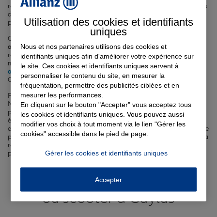
résidiez sur les rives de la Bonnette ou dans le centre historique près
de la place de la Halle, nous sommes là pour vous accompagner et
Utilisation des cookies et identifiants
protéger votre quotidien.
uniques
Chez Allianz, nous vous proposons une large gamme d'
assurances
Nous et nos partenaires utilisons des cookies et
adaptées à vos besoins spécifiques
. Pour vos déplacements sur les
routes du Quercy Blanc, nous vous offrons une
assurance auto
sur-
identifiants uniques afin d'améliorer votre expérience sur
mesure. Votre logement et vos biens sont protégés grâce à notre
le site. Ces cookies et identifiants uniques servent à
assurance habitation
, que vous soyez locataire ou propriétaire à
personnaliser le contenu du site, en mesurer la
Caylus.
fréquentation, permettre des publicités ciblées et en
mesurer les performances.
Prendre soin de votre santé et de celle de votre famille est essentiel.
Notre
complémentaire santé
vous offre une couverture optimale
En cliquant sur le bouton "Accepter" vous acceptez tous
pour vos dépenses de santé. Préparer l'avenir sereinement est
les cookies et identifiants uniques. Vous pouvez aussi
également possible avec nos solutions d'
assurance vie
. Pour vos
modifier vos choix à tout moment via le lien "Gérer les
enfants scolarisés à Caylus, notre
assurance scolaire
leur assure une
cookies" accessible dans le pied de page.
protection complète. Enfin, si vous avez un projet immobilier dans la
région, notre
assurance emprunteur
vous permet de sécuriser votre
Gérer les cookies et identifiants uniques
prêt en toute tranquillité.
Votre assurance auto, moto
Accepter
ou scooter à Caylus