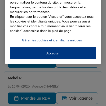
personnaliser le contenu du site, en mesurer la
Le 25/04/2026 - Agence CHAMBLY
fréquentation, permettre des publicités ciblées et en
Super service, à l’écoute, merci Thomas
mesurer les performances.
En cliquant sur le bouton "Accepter" vous acceptez tous
Prendre un RDV
Voir l'agence
les cookies et identifiants uniques. Vous pouvez aussi
modifier vos choix à tout moment via le lien "Gérer les
cookies" accessible dans le pied de page.
mathias k.
Gérer les cookies et identifiants uniques
Note de 5 sur 5
Le 23/04/2026 - Agence CHAMBLY
Très professionnel, très agréable, je recommande
Accepter
Prendre un RDV
Voir l'agence
Mehdi R.
Note de 5 sur 5
Le 10/04/2026 - Agence CHAMBLY
Prendre un RDV
Voir l'agence