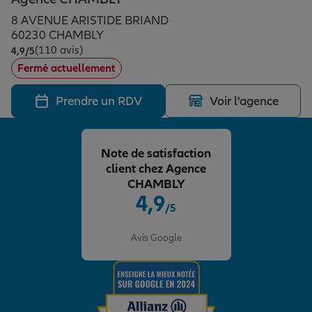
Épargne & retraite
Assurance emprunteur
Prévoyance et dépendance
Protection de la famille
8 AVENUE ARISTIDE BRIAND
60230 CHAMBLY
(110 avis)
Note de 4.9 sur 5
4,9
/5
Vos projets
Assurance animal de compagnie
Protection juridique
Plan épargne retraite
Fermé actuellement
Prendre un RDV
Voir l'agence
Conseil assurance
Assurance vie
Partir en vacances
Note de satisfaction
Outre-mer
Placements financiers
Déménager
client chez Agence
CHAMBLY
4,9
/5
Professionnels
Investissements immobiliers
Changer de voiture
Assurance auto
Note de 4.9 sur 5
Avis Google
Allianz en France
Transmission
Départ à la retraite
Assurance habitation
Préparer l’avenir
Le Pack Famille