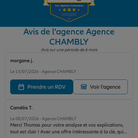
Garantie des accidents de la vie
Avis de l'agence Agence
CHAMBLY
Assurance scolaire
Avis sur une période de 6 mois
morgane j.
Protection juridique
Note de 5 sur 5
Le 13/07/2026 - Agence CHAMBLY
Prendre un RDV
Voir l'agence
Retraite
Camélia T.
Tous nos devis d'assurance
Note de 5 sur 5
Le 08/07/2026 - Agence CHAMBLY
Merci Thomas pour votre analyse et vos explications,
tout est clair ! Avec une offre intéressante à la clé, qui