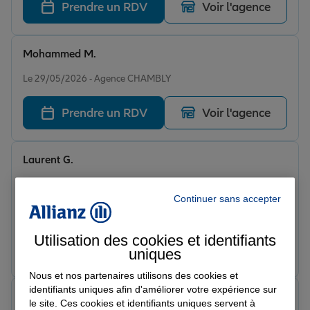
Prendre un RDV
Voir l'agence
Mohammed M.
Note de 5 sur 5
Le 29/05/2026 - Agence CHAMBLY
Prendre un RDV
Voir l'agence
Laurent G.
Note de 5 sur 5
Le 23/05/2026 - Agence CHAMBLY
Très bon accueil et support de Mme Ben Driss Dans
Continuer sans accepter
l'aide et très efficicace Et des tarifs meilleurs que mes
précédentes assurance
Utilisation des cookies et identifiants
Prendre un RDV
Voir l'agence
uniques
Nous et nos partenaires utilisons des cookies et
identifiants uniques afin d'améliorer votre expérience sur
Adrian S.
le site. Ces cookies et identifiants uniques servent à
Note de 5 sur 5