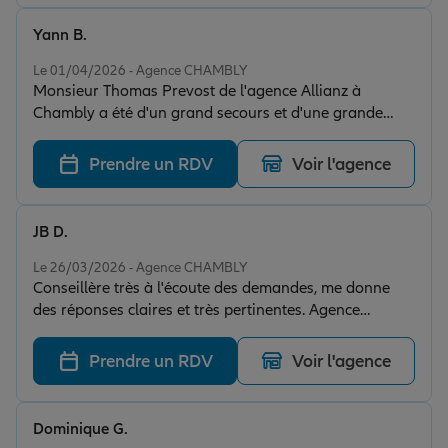
Yann B.
Note de 5 sur 5
Le 01/04/2026 - Agence CHAMBLY
Monsieur Thomas Prevost de l'agence Allianz à
Chambly a été d'un grand secours et d'une grande
disponibilité pour me permettre d'opérer rapidement
un transfert de certificat d'immatriculation d'une
Prendre un RDV
Voir l'agence
voiture et me proposer un nouveau contrat
d'assurance. Alors dans une situation personnelle
difficile me laissant peu de temps et d'attention
JB D.
mentale, Monsieur Thomas Prevost a géré toute la
Note de 5 sur 5
procédure de transfert du véhicule et d'obtention d'une
Le 26/03/2026 - Agence CHAMBLY
Conseillère très à l'écoute des demandes, me donne
nouvelle carte grise. Alors même que j'aurai
des réponses claires et très pertinentes. Agence
probablement signé un contrat d'assurance les yeux
recommandé
fermés et sans considération du prix, M. Thomas
Prevost a pris le temps de m'offrir le meilleur prix et
Prendre un RDV
Voir l'agence
m'a permis de réaliser une économie par rapport au
précédente contrat d'assurance. Je recommande
chaudement cette agence qui met le lien humain au
Dominique G.
coeur de la relation ave ses clients
Note de 5 sur 5