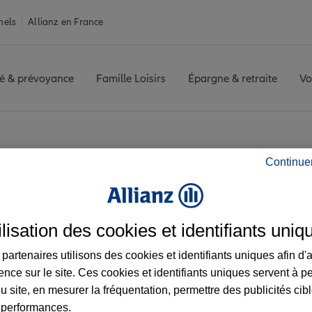
nels
Allianz en France
é & prévoyance
Famille Loisirs
Épargne & retraite
Vo
CHAZELLES SUR LYON
Avis agence CHAZELLES SUR LYON
Continue
vis de l'agence CH
ilisation des cookies et identifiants uniq
partenaires utilisons des cookies et identifiants uniques afin d'
ence sur le site. Ces cookies et identifiants uniques servent à p
u site, en mesurer la fréquentation, permettre des publicités cib
 performances.