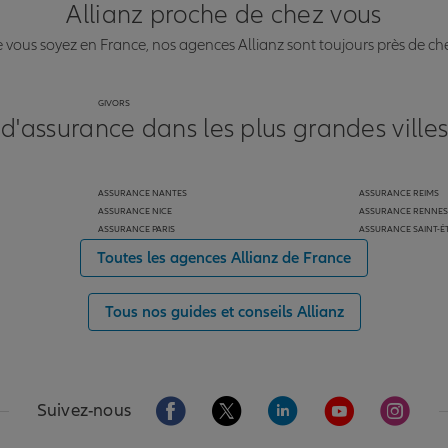
Allianz proche de chez vous
vous soyez en France, nos agences Allianz sont toujours près de ch
GIVORS
 d'assurance dans les plus grandes ville
ASSURANCE NANTES
ASSURANCE REIMS
ASSURANCE NICE
ASSURANCE RENNES
ASSURANCE PARIS
ASSURANCE SAINT-É
Toutes les agences Allianz de France
Tous nos guides et conseils Allianz
Aller sur la page Facebook de Allianz
Aller sur la page Twitter de Alli
Aller sur la page Linked
Aller sur la pa
Aller s
Suivez-nous