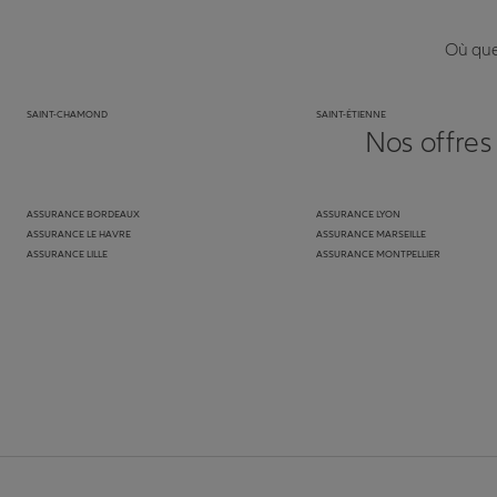
Où que 
SAINT-CHAMOND
SAINT-ÉTIENNE
Nos offres
ASSURANCE BORDEAUX
ASSURANCE LYON
ASSURANCE LE HAVRE
ASSURANCE MARSEILLE
ASSURANCE LILLE
ASSURANCE MONTPELLIER