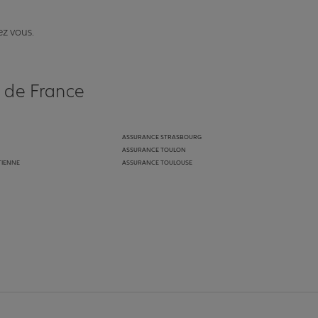
ez vous.
s de France
ASSURANCE STRASBOURG
ASSURANCE TOULON
TIENNE
ASSURANCE TOULOUSE
anz
in de Allianz
ge Youtube de Allianz
ur la page Instagram de Allianz