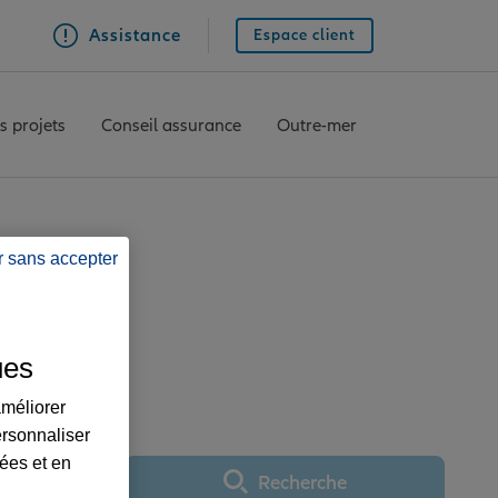
Assistance
Espace client
s projets
Conseil assurance
Outre-mer
r sans accepter
AZELLES SUR LYON
ues
améliorer
ersonnaliser
lées et en
Recherche
Utiliser ma position