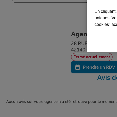
En cliquant 
uniques. Vou
cookies" ac
Agence CHAZE
28 RUE ALEXANDR
42140 CHAZELLES 
Fermé actuellement
Prendre un RDV
Avis 
Aucun avis sur votre agence n'a été retrouvé pour le moment