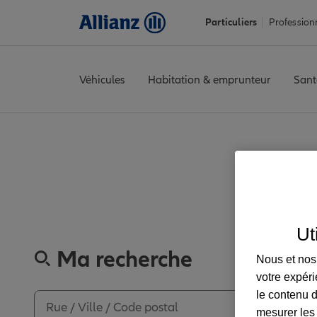
Particuliers
Profession
Véhicules
Habitation & emprunteur
Sant
Accueil
Trouver une agence Allianz
Loire
Chazelles-sur-Lyon
Découvrez les a
Ut
Ma recherche
Nous et nos 
votre expéri
le contenu d
mesurer les