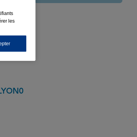
ifiants
rer les
epter
 LYON
0