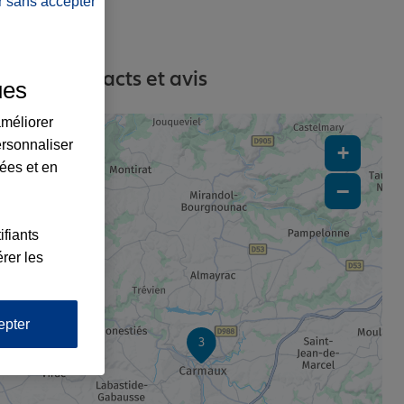
r sans accepter
esses, contacts et avis
ues
améliorer
ersonnaliser
+
lées et en
−
ifiants
rer les
epter
3