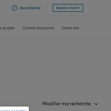
Assistance
Espace client
s projets
Conseil assurance
Outre-mer
Allianz à proximité
Modifier ma recherche