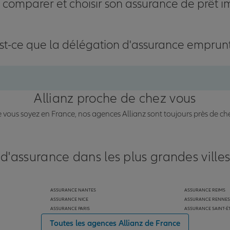
omparer et choisir son assurance de prêt i
st-ce que la délégation d'assurance emprun
Allianz proche de chez vous
vous soyez en France, nos agences Allianz sont toujours près de ch
 d'assurance dans les plus grandes ville
ASSURANCE NANTES
ASSURANCE REIMS
ASSURANCE NICE
ASSURANCE RENNES
ASSURANCE PARIS
ASSURANCE SAINT-É
Toutes les agences Allianz de France