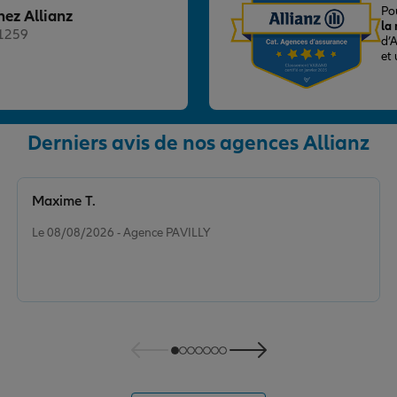
Po
hez Allianz
la
21259
d’
et
Derniers avis de nos agences Allianz
nce
Maxime T.
Note de 5 sur 5
Le 08/08/2026 - Agence PAVILLY