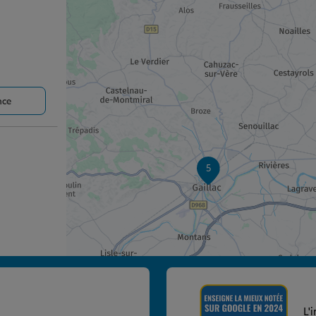
nce
5
nce
L'