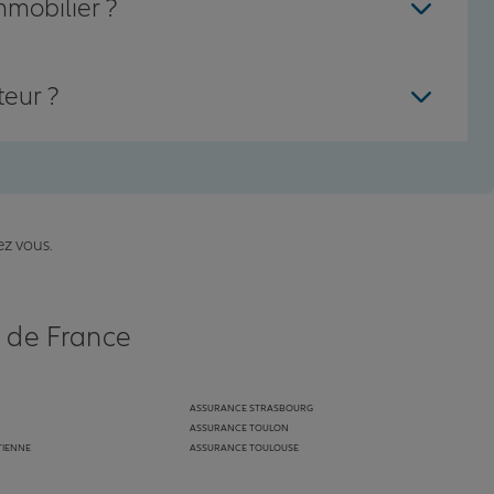
mmobilier ?
teur ?
ez vous.
s de France
ASSURANCE STRASBOURG
ASSURANCE TOULON
TIENNE
ASSURANCE TOULOUSE