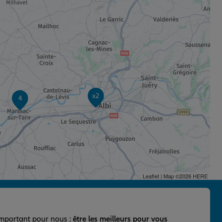
x2
4
Leaflet
| Map ©2026
HERE
important pour nous :
être les meilleurs pour vous