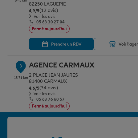
8.45 km
82250 LAGUEPIE
(12 avis)
Note de 4.9 sur 5
4,9
/5
Voir les avis
05 63 30 27 04
Fermé aujourd'hui
Prendre un RDV
Voir l'age
AGENCE CARMAUX
3
2 PLACE JEAN JAURES
15.71 km
81400 CARMAUX
(34 avis)
Note de 4.6 sur 5
4,6
/5
Voir les avis
05 63 76 60 57
Fermé aujourd'hui
Prendre un RDV
Voir l'age