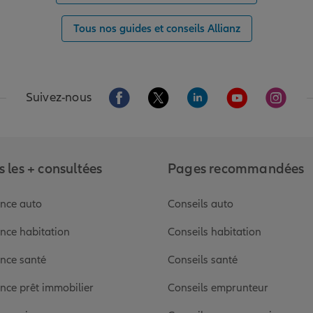
Tous nos guides et conseils Allianz
Aller sur la page Facebook de Allianz
Aller sur la page Twitter de Alli
Aller sur la page Linked
Aller sur la pa
Aller s
Suivez-nous
 les + consultées
Pages recommandées
nce auto
Conseils auto
nce habitation
Conseils habitation
nce santé
Conseils santé
nce prêt immobilier
Conseils emprunteur