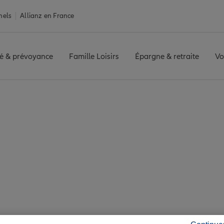
nels
Allianz en France
é & prévoyance
Famille Loisirs
Épargne & retraite
Vo
 Cordes-sur-Ciel
ur-Ciel : 7 agences 
de Cordes-sur-Ciel