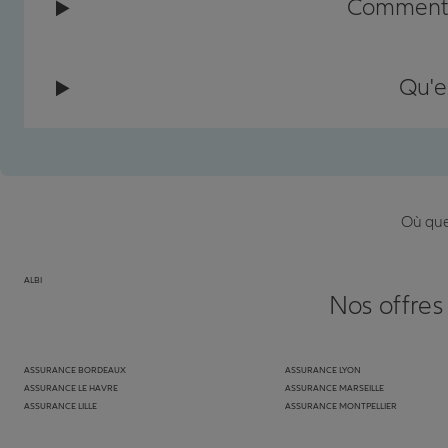
Comment c
Qu'e
Où que 
ALBI
Nos offres
ASSURANCE BORDEAUX
ASSURANCE LYON
ASSURANCE LE HAVRE
ASSURANCE MARSEILLE
ASSURANCE LILLE
ASSURANCE MONTPELLIER