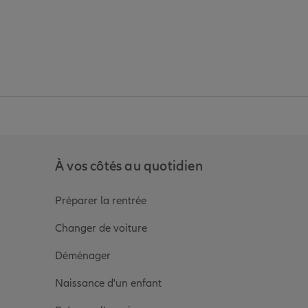
anz
in de Allianz
ge Youtube de Allianz
ur la page Instagram de Allianz
À vos côtés au quotidien
Préparer la rentrée
Changer de voiture
Déménager
Naissance d'un enfant