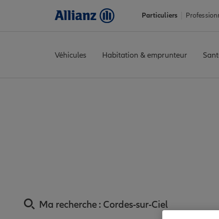
Particuliers
Profession
Véhicules
Habitation & emprunteur
Sant
Accueil
Trouver une agence Allianz
Assurance Tarn
Assurance
Assurance Cordes-s
Ma recherche :
Cordes-sur-Ciel