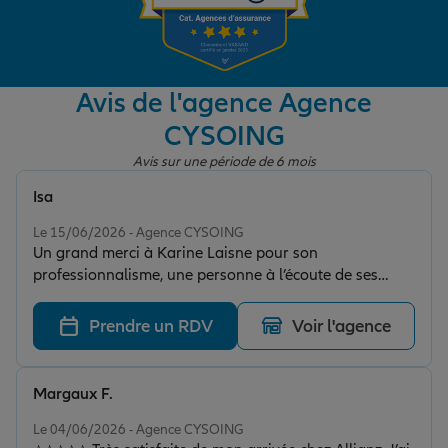
Garantie des accidents de la vie
Avis de l'agence Agence
CYSOING
Assurance scolaire
Avis sur une période de 6 mois
Isa
Protection juridique
Note de 5 sur 5
Le 15/06/2026 - Agence CYSOING
Un grand merci à Karine Laisne pour son
professionnalisme, une personne à l’écoute de ses
Retraite
clients, trouve les assurances adaptées pour chaque
situation Je la recommande vivement
Prendre un RDV
Voir l'agence
Tous nos devis d'assurance
Margaux F.
Note de 5 sur 5
Le 04/06/2026 - Agence CYSOING