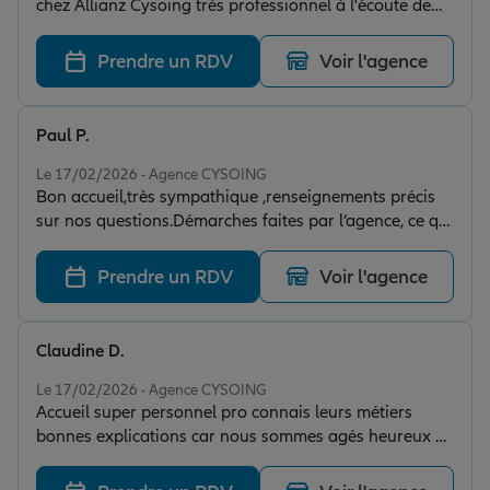
chez Allianz Cysoing très professionnel à l'écoute de
leur client coralie au top je recommande à 100%
Prendre un RDV
Voir l'agence
Paul P.
Note de 5 sur 5
Le 17/02/2026 - Agence CYSOING
Bon accueil,très sympathique ,renseignements précis
sur nos questions.Démarches faites par l’agence, ce qui
nous facilite le travail pour des gens qui utilisent mal
l’informatique.Agence a recommander. Merci
Prendre un RDV
Voir l'agence
Claudine D.
Note de 5 sur 5
Le 17/02/2026 - Agence CYSOING
Accueil super personnel pro connais leurs métiers
bonnes explications car nous sommes agés heureux de
faire partie de votre équipe