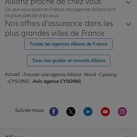
Allianz proche de chez vous
Merci et Bonne continuation !
Où que vous soyez en France, nos agences Allianz sont
toujours près de chez vous.
Nos offres d'assurance dans les
plus grandes villes de France
Toutes les agences Allianz de France
Tous nos guides et conseils Allianz
Accueil
Trouver une agence Allianz
Nord
Cysoing
CYSOING
Avis agence CYSOING
Aller sur la page Facebook de Allianz
Aller sur la page Twitter de All
Aller sur la page Linke
Aller sur la pa
Aller 
Suivez-nous