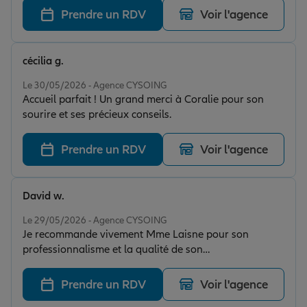
Prendre un RDV
Voir l'agence
cécilia g.
Note de 5 sur 5
Le 30/05/2026 - Agence CYSOING
Accueil parfait ! Un grand merci à Coralie pour son
sourire et ses précieux conseils.
Prendre un RDV
Voir l'agence
David w.
Note de 5 sur 5
Le 29/05/2026 - Agence CYSOING
Je recommande vivement Mme Laisne pour son
professionnalisme et la qualité de son
accompagnement. J'apprécie particulièrement sa
disponibilité et sa réactivité : elle répond rapidement
Prendre un RDV
Voir l'agence
aux demandes et prend toujours le temps d'apporter