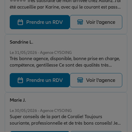
⭐⭐⭐⭐⭐ Très satisfaite de mon arrivée chez Allianz. J’ai
été accueillie par Karine, avec qui le courant est passé
immédiatement. Son professionnalisme, sa
disponibilité et la qualité de ses conseils m’ont
Prendre un RDV
Voir l'agence
rapidement mise en confiance. J’ai souscrit mon
assurance auto, mon assurance habitation ainsi que
transféré mon PER, et toutes les démarches se sont
Sandrine L.
déroulées simplement et efficacement. Un grand merci
Note de 5 sur 5
à Karine pour son accompagnement et son écoute. Je
Le 31/05/2026 - Agence CYSOING
Très bonne agence, disponible, bonne prise en charge,
recommande cette agence sans hésitation !
compétence, gentillesse Ce sont des qualités très
importantes, en cas de sinistre et rassurant
Prendre un RDV
Voir l'agence
Marie J.
Note de 5 sur 5
Le 30/05/2026 - Agence CYSOING
Super conseils de la part de Coralie! Toujours
souriante, professionnelle et de très bons conseils! Je
recommande vivement cette agence 👍