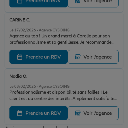
Prendre un RDV
Voir l'agence
CARINE C.
Note de 5 sur 5
Le 17/02/2026 - Agence CYSOING
Agence au top ! Un grand merci à Coralie pour son
professionnalisme et sa gentillesse. Je recommande
vivement cette agence Allianz !
Prendre un RDV
Voir l'agence
Nadia O.
Note de 5 sur 5
Le 08/02/2026 - Agence CYSOING
Professionnalisme et disponibilité sans failles ! Le
client est au centre des intérêts. Amplement satisfaite
après ces 5 années en tant que professionnelle de
santé ( 4 contrats dont l'unim ) Madame Laisne
Prendre un RDV
Voir l'agence
accorde autant d'énergie dans la création de contrats
autant que dans sa résiliation ainsi que son suivi.