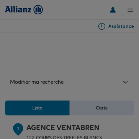
Men
Assistance
Particuliers
Assurance Éguilles : 7
agences Allianz à proximité
Véhicules
de Éguilles
Habitation & emprunteur
Auto
Modifier ma recherche
Santé & prévoyance
2 roues
Habitation
Liste
Carte
Famille Loisirs
Autres véhicules
Équipements habitation
Santé
AGENCE VENTABREN
1
122 COURS DES TREFLES BLANCS