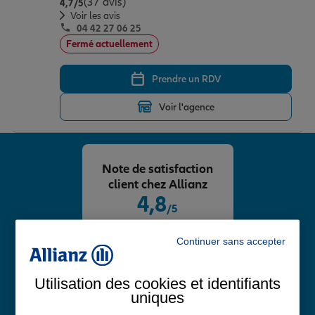
(37 avis)
Note de 4.7 sur 5
4,7
/5
Voir les avis
04 42 27 06 25
Fermé actuellement
Prendre un RDV
Voir l'agence
Note de satisfaction
client chez Allianz
4,8
/5
Note de 4.8 sur 5
Avis Google
Continuer sans accepter
Utilisation des cookies et identifiants
uniques