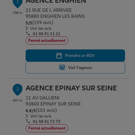
AGENCE ENGHIEN
1
Épargne & retraite
Assurance emprunteur
Prévoyance et dépendance
Protection de la famille
21 RUE DE L ARRIVEE
258 m
95880 ENGHIEN LES BAINS
(159 avis)
Note de 5 sur 5
5
/5
Vos projets
Assurance animal de compagnie
Protection juridique
Plan épargne retraite
Voir les avis
01 48 41 21 21
Fermé actuellement
Conseil assurance
Assurance vie
Partir en vacances
Prendre un RDV
Voir l'agence
Outre-mer
Placements financiers
Déménager
AGENCE EPINAY SUR SEINE
2
Professionnels
Investissements immobiliers
Changer de voiture
Assurance auto
11 AV GALLIENI
697 m
93800 EPINAY SUR SEINE
(101 avis)
Note de 4.8 sur 5
4,8
/5
Allianz en France
Transmission
Départ à la retraite
Assurance habitation
Voir les avis
01 48 41 73 75
Fermé actuellement
Préparer l’avenir
Le Pack Famille