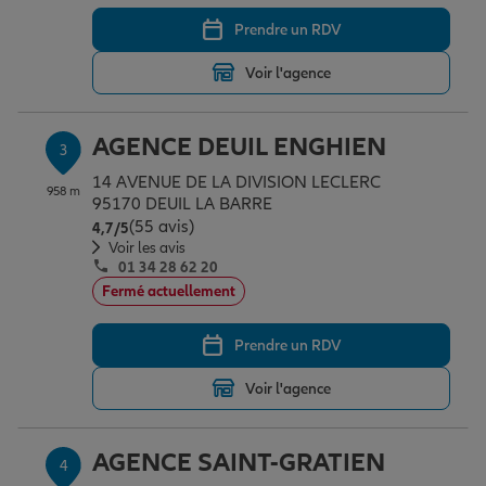
Prendre un RDV
Garantie des accidents de la vie
Voir l'agence
AGENCE DEUIL ENGHIEN
Assurance scolaire
3
14 AVENUE DE LA DIVISION LECLERC
958 m
95170 DEUIL LA BARRE
(55 avis)
Note de 4.7 sur 5
Protection juridique
4,7
/5
Voir les avis
01 34 28 62 20
Fermé actuellement
Retraite
Prendre un RDV
Tous nos devis d'assurance
Voir l'agence
AGENCE SAINT-GRATIEN
4