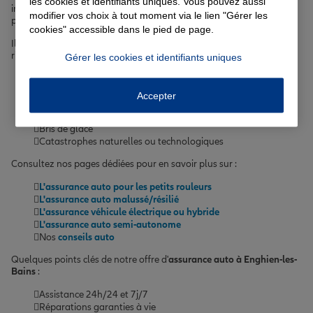
les cookies et identifiants uniques. Vous pouvez aussi
intégrant les garanties essentielles et des options complémentaires
modifier vos choix à tout moment via le lien "Gérer les
pour une protection optimale.
cookies" accessible dans le pied de page.
Il est primordial de bien assurer son véhicule face aux différents
risques :
Gérer les cookies et identifiants uniques
Accident de la route
Vol ou tentative de vol
Accepter
Incendie
Événements climatiques (grêle, tempête...)
Bris de glace
Catastrophes naturelles ou technologiques
Consultez nos pages dédiées pour en savoir plus sur :
L'assurance auto pour les petits rouleurs
L'assurance auto malussé/résilié
L'assurance véhicule électrique ou hybride
L'assurance auto semi-autonome
Nos
conseils auto
Quelques points clés de notre offre d'
assurance auto à Enghien-les-
Bains
:
Assistance 24h/24 et 7j/7
Réparations garanties à vie