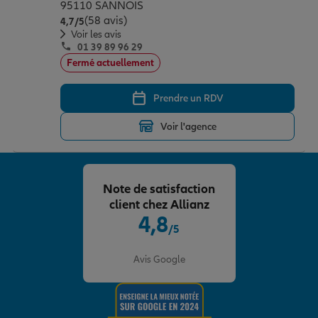
95110 SANNOIS
(58 avis)
Note de 4.7 sur 5
4,7
/5
Voir les avis
01 39 89 96 29
Fermé actuellement
Prendre un RDV
Voir l'agence
Note de satisfaction
client chez Allianz
4,8
/5
Note de 4.8 sur 5
Avis Google