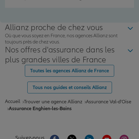
Allianz proche de chez vous
Où que vous soyez en France, nos agences Allianz sont
toujours près de chez vous.
Nos offres d'assurance dans les
plus grandes villes de France
Toutes les agences Allianz de France
Tous nos guides et conseils Allianz
Accueil
Trouver une agence Allianz
Assurance Val-d'Oise
Assurance Enghien-les-Bains
Aller sur la page Facebook de Allianz
Aller sur la page Twitter de All
Aller sur la page Linke
Aller sur la pa
Aller 
Suivez-nous