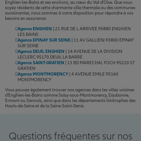
Enghien-les-Bains et ses environs, au cœur du Val-d'Oise. Que vous
soyez résidents de cette charmante ville thermale ou des communes
avoisinantes, nous sommes à votre disposition pour répondre à vos
besoins en assurance.
Agence ENGHIEN
| 21 RUE DE L ARRIVEE 95880 ENGHIEN
LES BAINS
Agence EPINAY SUR SEINE
| 11 AV GALLIENI 93800 EPINAY
SUR SEINE
Agence DEUIL ENGHIEN
| 14 AVENUE DE LA DIVISION
LECLERC 95170 DEUIL LA BARRE
Agence SAINT-GRATIEN
| 13 BD MARECHAL FOCH 95210 ST
GRATIEN
Agence MONTMORENCY
| 4 AVENUE EMILE 95160
MONTMORENCY
Vous pouvez également trouver nos agences dans les villes voisines
d'Enghien-les-Bains comme Soisy-sous-Montmorency, Eaubonne,
Ermont ou Sannois, ainsi que dans les départements limitrophes des
Hauts-de-Seine et de la Seine-Saint-Denis.
Questions fréquentes sur nos