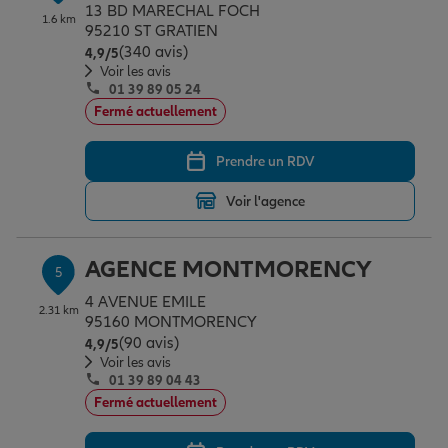
13 BD MARECHAL FOCH
1.6 km
95210 ST GRATIEN
(340 avis)
Note de 4.9 sur 5
4,9
/5
Voir les avis
01 39 89 05 24
Fermé actuellement
Prendre un RDV
Voir l'agence
AGENCE MONTMORENCY
5
4 AVENUE EMILE
2.31 km
95160 MONTMORENCY
(90 avis)
Note de 4.9 sur 5
4,9
/5
Voir les avis
01 39 89 04 43
Fermé actuellement