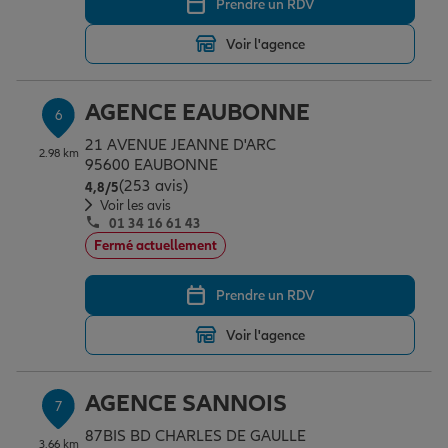
Prendre un RDV
Voir l'agence
AGENCE EAUBONNE
6
21 AVENUE JEANNE D'ARC
2.98 km
95600 EAUBONNE
(253 avis)
Note de 4.8 sur 5
4,8
/5
Voir les avis
01 34 16 61 43
Fermé actuellement
Prendre un RDV
Voir l'agence
AGENCE SANNOIS
7
87BIS BD CHARLES DE GAULLE
3.66 km