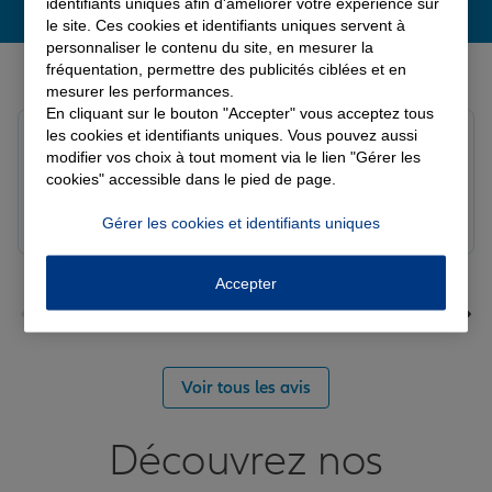
identifiants uniques afin d'améliorer votre expérience sur
le site. Ces cookies et identifiants uniques servent à
personnaliser le contenu du site, en mesurer la
Derniers avis de nos agences Allianz
fréquentation, permettre des publicités ciblées et en
mesurer les performances.
En cliquant sur le bouton "Accepter" vous acceptez tous
les cookies et identifiants uniques. Vous pouvez aussi
Yori A.
modifier vos choix à tout moment via le lien "Gérer les
Note de 5 sur 5
Le 05/08/2026 - Agence FORT DE FRANCE
cookies" accessible dans le pied de page.
Gérer les cookies et identifiants uniques
Accepter
Voir tous les avis
Découvrez nos