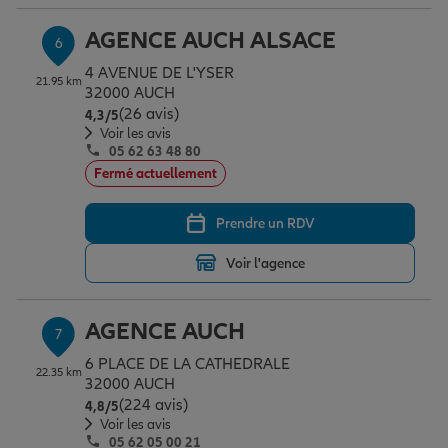
AGENCE AUCH ALSACE
6
4 AVENUE DE L'YSER
21.95 km
32000 AUCH
(26 avis)
Note de 4.3 sur 5
4,3
/5
Voir les avis
05 62 63 48 80
Fermé actuellement
Prendre un RDV
Voir l'agence
AGENCE AUCH
7
6 PLACE DE LA CATHEDRALE
22.35 km
32000 AUCH
(224 avis)
Note de 4.8 sur 5
4,8
/5
Voir les avis
05 62 05 00 21