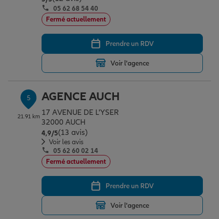
05 62 68 54 40
Fermé actuellement
Prendre un RDV
Voir l'agence
AGENCE AUCH
5
17 AVENUE DE L'YSER
21.91 km
32000 AUCH
(13 avis)
Note de 4.9 sur 5
4,9
/5
Voir les avis
05 62 60 02 14
Fermé actuellement
Prendre un RDV
Voir l'agence