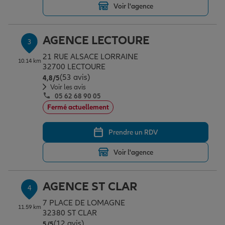
Voir l'agence
Garantie des accidents de la vie
AGENCE LECTOURE
3
21 RUE ALSACE LORRAINE
10.14 km
32700 LECTOURE
Assurance scolaire
(53 avis)
Note de 4.8 sur 5
4,8
/5
Voir les avis
05 62 68 90 05
Protection juridique
Fermé actuellement
Prendre un RDV
Retraite
Voir l'agence
Tous nos devis d'assurance
AGENCE ST CLAR
4
7 PLACE DE LOMAGNE
11.59 km
32380 ST CLAR
(12 avis)
Note de 5 sur 5
5
/5