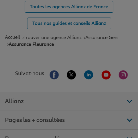
Toutes les agences Allianz de France
Tous nos guides et conseils Allianz
Accueil
Trouver une agence Allianz
Assurance Gers
Assurance Fleurance
Aller sur la page Facebook de Allianz
Aller sur la page Twitter de All
Aller sur la page Linke
Aller sur la pa
Aller 
Suivez-nous
Allianz
Pages les + consultées