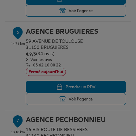
Voir l'agence
AGENCE BRUGUIERES
6
59 AVENUE DE TOULOUSE
14.71 km
31150 BRUGUIERES
(34 avis)
Note de 4.9 sur 5
4,9
/5
Voir les avis
05 62 10 00 22
Fermé aujourd'hui
Prendre un RDV
Voir l'agence
AGENCE PECHBONNIEU
7
16 BIS ROUTE DE BESSIERES
18.18 km
31140 PECHBONNIEU