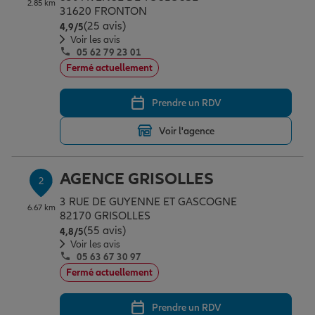
2.85 km
Épargne & retraite
Assurance emprunteur
Prévoyance et dépendance
Protection de la famille
31620 FRONTON
(25 avis)
Note de 4.9 sur 5
4,9
/5
Voir les avis
05 62 79 23 01
Vos projets
Assurance animal de compagnie
Protection juridique
Plan épargne retraite
Fermé actuellement
Prendre un RDV
Conseil assurance
Assurance vie
Partir en vacances
Voir l'agence
Outre-mer
Placements financiers
Déménager
AGENCE GRISOLLES
2
3 RUE DE GUYENNE ET GASCOGNE
6.67 km
Professionnels
Investissements immobiliers
Changer de voiture
Assurance auto
82170 GRISOLLES
(55 avis)
Note de 4.8 sur 5
4,8
/5
Voir les avis
05 63 67 30 97
Allianz en France
Transmission
Départ à la retraite
Assurance habitation
Fermé actuellement
Prendre un RDV
Préparer l’avenir
Le Pack Famille