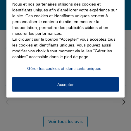
Nous et nos partenaires utilisons des cookies et
identifiants uniques afin d'améliorer votre expérience sur
le site. Ces cookies et identifiants uniques servent à
personnaliser le contenu du site, en mesurer la
fréquentation, permettre des publicités ciblées et en
mesurer les performances.
Derniers avis de nos agences Allianz
En cliquant sur le bouton "Accepter" vous acceptez tous
les cookies et identifiants uniques. Vous pouvez aussi
modifier vos choix à tout moment via le lien "Gérer les
Yori A.
cookies" accessible dans le pied de page.
Note de 5 sur 5
Le 05/08/2026 - Agence FORT DE FRANCE
Gérer les cookies et identifiants uniques
Accepter
Voir tous les avis