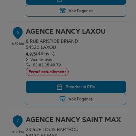
Voir l'agence
AGENCE NANCY LAXOU
6
8 RUE ARISTIDE BRIAND
8.39 km
54520 LAXOU
(48 avis)
Note de 4.9 sur 5
4,9
/5
Voir les avis
03 83 35 49 79
Fermé actuellement
Prendre un RDV
Voir l'agence
AGENCE NANCY SAINT MAX
7
23 RUE LOUIS BARTHOU
8.88 km
54130 ST MAX