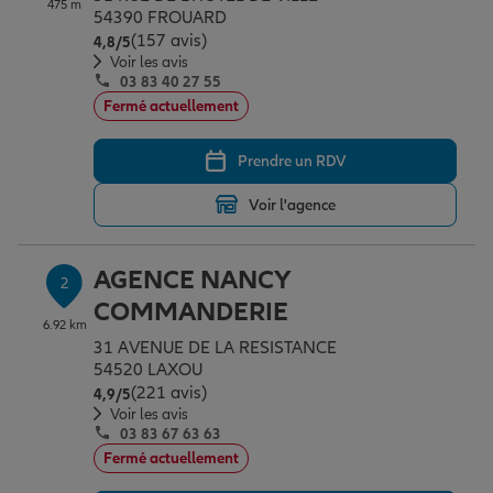
475 m
Épargne & retraite
Assurance emprunteur
Prévoyance et dépendance
Protection de la famille
54390 FROUARD
(157 avis)
Note de 4.8 sur 5
4,8
/5
Voir les avis
03 83 40 27 55
Vos projets
Assurance animal de compagnie
Protection juridique
Plan épargne retraite
Fermé actuellement
Prendre un RDV
Conseil assurance
Assurance vie
Partir en vacances
Voir l'agence
Outre-mer
Placements financiers
Déménager
AGENCE NANCY
2
COMMANDERIE
6.92 km
Professionnels
Investissements immobiliers
Changer de voiture
Assurance auto
31 AVENUE DE LA RESISTANCE
54520 LAXOU
(221 avis)
Note de 4.9 sur 5
4,9
/5
Allianz en France
Transmission
Départ à la retraite
Assurance habitation
Voir les avis
03 83 67 63 63
Fermé actuellement
Préparer l’avenir
Le Pack Famille