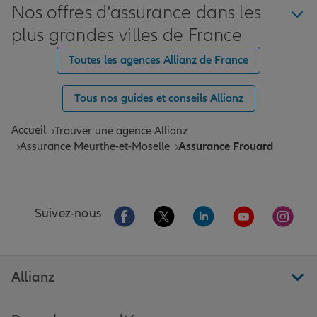
Nos offres d'assurance dans les
plus grandes villes de France
Toutes les agences Allianz de France
Tous nos guides et conseils Allianz
Accueil
Trouver une agence Allianz
Assurance Meurthe-et-Moselle
Assurance Frouard
Aller sur la page Facebook de Allianz
Aller sur la page Twitter de All
Aller sur la page Linke
Aller sur la pa
Aller 
Suivez-nous
Allianz