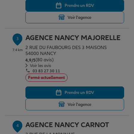
Prendre un RDV
Voir l'agence
Garantie des accidents de la vie
AGENCE NANCY MAJORELLE
3
Assurance scolaire
2 RUE DU FAUBOURG DES 3 MAISONS
7.4 km
54000 NANCY
(80 avis)
Note de 4.9 sur 5
4,9
/5
Protection juridique
Voir les avis
03 83 27 30 11
Fermé actuellement
Retraite
Prendre un RDV
Voir l'agence
Tous nos devis d'assurance
AGENCE NANCY CARNOT
4