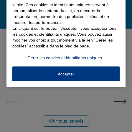
le site. Ces cookies et identifiants uniques servent à
personnaliser le contenu du site, en mesurer la
fréquentation, permettre des publicités ciblées et en
mesurer les performances.
En cliquant sur le bouton "Accepter" vous acceptez tous
Derniers avis de nos agences Allianz
les cookies et identifiants uniques. Vous pouvez aussi
modifier vos choix à tout moment via le lien "Gérer les
cookies" accessible dans le pied de page.
Fanny B.
Gérer les cookies et identifiants uniques
Note de 5 sur 5
Le 09/08/2026 - Agence LANGRES-SAINT GEOSMES
Très bonne agence. Notre conseillère Laura est
Accepter
réactive et professionnelle.
Voir tous les avis