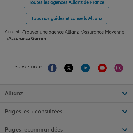
Toutes les agences Allianz de France
Tous nos guides et conseils Allianz
Accueil
Trouver une agence Allianz
Assurance Mayenne
Assurance Gorron
Aller sur la page Facebook de Allianz
Aller sur la page Twitter de All
Aller sur la page Linke
Aller sur la pa
Aller 
Suivez-nous
Allianz
Pages les + consultées
Pages recommandées