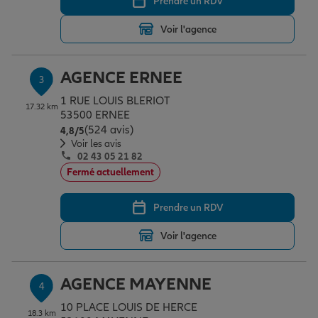
Prendre un RDV
Voir l'agence
Garantie des accidents de la vie
AGENCE ERNEE
3
Assurance scolaire
1 RUE LOUIS BLERIOT
17.32 km
53500 ERNEE
(524 avis)
Note de 4.8 sur 5
4,8
/5
Voir les avis
Protection juridique
02 43 05 21 82
Fermé actuellement
Retraite
Prendre un RDV
Voir l'agence
Tous nos devis d'assurance
AGENCE MAYENNE
4
10 PLACE LOUIS DE HERCE
18.3 km