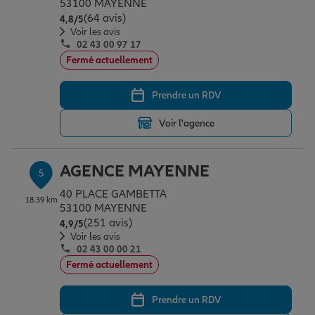
53100 MAYENNE
(64 avis)
Note de 4.8 sur 5
4,8
/5
Voir les avis
02 43 00 97 17
Fermé actuellement
Prendre un RDV
Voir l'agence
AGENCE MAYENNE
5
40 PLACE GAMBETTA
18.39 km
53100 MAYENNE
(251 avis)
Note de 4.9 sur 5
4,9
/5
Voir les avis
02 43 00 00 21
Fermé actuellement
Prendre un RDV