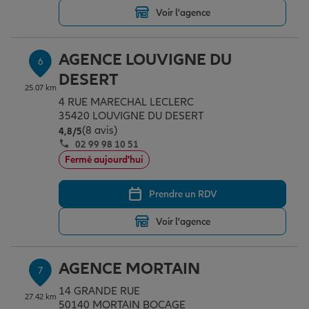
Voir l'agence
AGENCE LOUVIGNE DU
6
DESERT
25.07 km
4 RUE MARECHAL LECLERC
35420 LOUVIGNE DU DESERT
(8 avis)
Note de 4.8 sur 5
4,8
/5
02 99 98 10 51
Fermé aujourd'hui
Prendre un RDV
Voir l'agence
AGENCE MORTAIN
7
14 GRANDE RUE
27.42 km
50140 MORTAIN BOCAGE