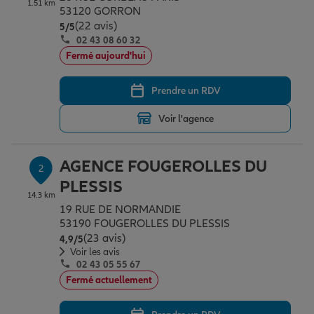
1.51 km
Épargne & retraite
Assurance emprunteur
Prévoyance et dépendance
Protection de la famille
53120 GORRON
(22 avis)
Note de 5 sur 5
5
/5
02 43 08 60 32
Fermé aujourd'hui
Vos projets
Assurance animal de compagnie
Protection juridique
Plan épargne retraite
Prendre un RDV
Conseil assurance
Assurance vie
Partir en vacances
Voir l'agence
Outre-mer
Placements financiers
Déménager
AGENCE FOUGEROLLES DU
2
PLESSIS
14.3 km
19 RUE DE NORMANDIE
Professionnels
Investissements immobiliers
Changer de voiture
Assurance auto
53190 FOUGEROLLES DU PLESSIS
(23 avis)
Note de 4.9 sur 5
4,9
/5
Voir les avis
Allianz en France
Transmission
Départ à la retraite
Assurance habitation
02 43 05 55 67
Fermé actuellement
Préparer l’avenir
Le Pack Famille