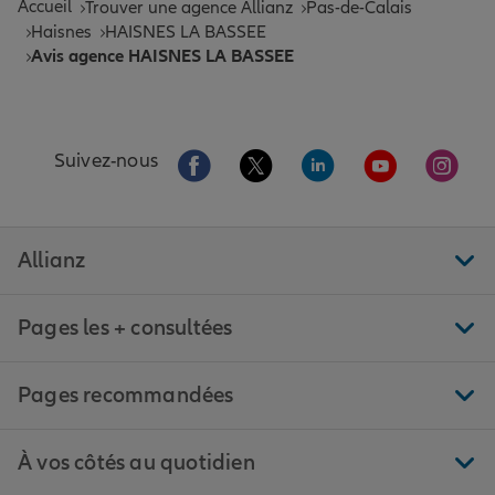
Accueil
Trouver une agence Allianz
Pas-de-Calais
Haisnes
HAISNES LA BASSEE
Avis agence HAISNES LA BASSEE
Aller sur la page Facebook de Allianz
Aller sur la page Twitter de All
Aller sur la page Linke
Aller sur la pa
Aller 
Suivez-nous
Allianz
Pages les + consultées
Pages recommandées
À vos côtés au quotidien