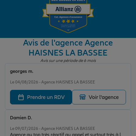
Garantie des accidents de la vie
Avis de l'agence Agence
Assurance scolaire
HAISNES LA BASSEE
Avis sur une période de 6 mois
Protection juridique
georges m.
Note de 5 sur 5
Le 04/08/2026 - Agence HAISNES LA BASSEE
Retraite
Prendre un RDV
Voir l'agence
Tous nos devis d'assurance
Damien D.
Note de 5 sur 5
Le 09/07/2026 - Agence HAISNES LA BASSEE
Agence au top très réactif au appel et surtout très à l