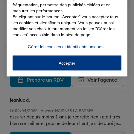
fréquentation, permettre des publicités ciblées et en
Jehan L.
mesurer les performances.
Note de 5 sur 5
En cliquant sur le bouton "Accepter" vous acceptez tous
Le 21/05/2026 - Agence HAISNES LA BASSEE
les cookies et identifiants uniques. Vous pouvez aussi
modifier vos choix à tout moment via le lien "Gérer les
Prendre un RDV
Voir l'agence
cookies" accessible dans le pied de page.
Gérer les cookies et identifiants uniques
Maximilien D.
Note de 5 sur 5
Accepter
Le 15/05/2026 - Agence HAISNES LA BASSEE
Prendre un RDV
Voir l'agence
jeanluc d.
Note de 5 sur 5
Le 09/04/2026 - Agence HAISNES LA BASSEE
assurer depuis moins 1 ans je regrette rien j etait tres
bien conseiller et proche de leur client je c de quoi je
parle suite a un sinistre je remercie les assuranses