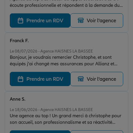
écoute professionnelle et répondent à la demande du
client je suis très satisfait de toute l équipe allianz
haines merci pour votre professionnalisme et votre
Prendre un RDV
Voir l'agence
travail
Franck F.
Note de 5 sur 5
Le 08/07/2026 - Agence HAISNES LA BASSEE
Bonjour, je voudrais remercier Christophe, et sont
équipés j'ai changé mes assurances pour Allianz et
franchement pas déçu aussi bien niveau tarifs, ils ai à
l'écoute et joignable rapidement, je recommande pour
Prendre un RDV
Voir l'agence
vos devis. Encore merci 👍👍
Anne S.
Note de 5 sur 5
Le 18/06/2026 - Agence HAISNES LA BASSEE
​Une agence au top ! Un grand merci à christophe pour
son accueil, son professionnalisme et sa réactivité
depuis des annees. Les conseillers sont à l'écoute, et