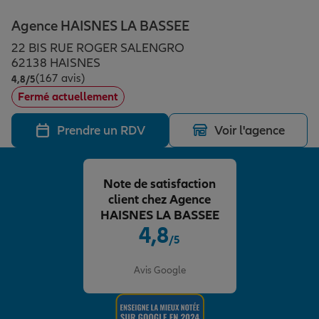
Épargne & retraite
Assurance emprunteur
Prévoyance et dépendance
Protection de la famille
Agence HAISNES LA BASSEE
22 BIS RUE ROGER SALENGRO
Vos projets
Assurance animal de compagnie
Protection juridique
Plan épargne retraite
62138 HAISNES
(167 avis)
Note de 4.8 sur 5
4,8
/5
Fermé actuellement
Conseil assurance
Assurance vie
Partir en vacances
Prendre un RDV
Voir l'agence
Outre-mer
Placements financiers
Déménager
Note de satisfaction
client chez Agence
Professionnels
Investissements immobiliers
Changer de voiture
Assurance auto
HAISNES LA BASSEE
4,8
/5
Note de 4.8 sur 5
Allianz en France
Transmission
Départ à la retraite
Assurance habitation
Avis Google
Préparer l’avenir
Le Pack Famille