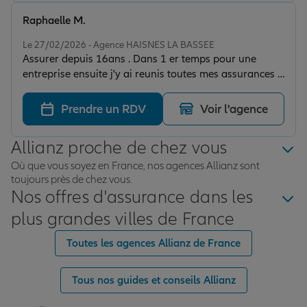
Raphaelle M.
Note de 5 sur 5
Le 27/02/2026 - Agence HAISNES LA BASSEE
Assurer depuis 16ans . Dans 1 er temps pour une
entreprise ensuite j'y ai reunis toutes mes assurances .
J ai toujours été conseillé par Christophe qui a un
grand professionnalisme . C est rapide et efficace je
Prendre un RDV
Voir l'agence
recommande
Allianz proche de chez vous
Où que vous soyez en France, nos agences Allianz sont
toujours près de chez vous.
Nos offres d'assurance dans les
plus grandes villes de France
Toutes les agences Allianz de France
Tous nos guides et conseils Allianz