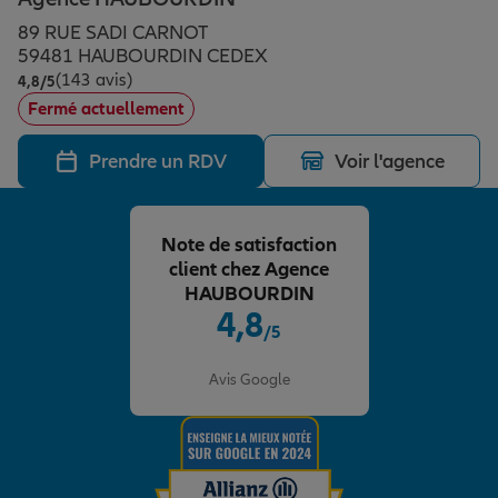
Épargne & retraite
Assurance emprunteur
Prévoyance et dépendance
Protection de la famille
89 RUE SADI CARNOT
59481 HAUBOURDIN CEDEX
(143 avis)
Note de 4.8 sur 5
4,8
/5
Vos projets
Assurance animal de compagnie
Protection juridique
Plan épargne retraite
Fermé actuellement
Prendre un RDV
Voir l'agence
Conseil assurance
Assurance vie
Partir en vacances
Note de satisfaction
Outre-mer
Placements financiers
Déménager
client chez Agence
HAUBOURDIN
4,8
/5
Professionnels
Investissements immobiliers
Changer de voiture
Assurance auto
Note de 4.8 sur 5
Avis Google
Allianz en France
Transmission
Départ à la retraite
Assurance habitation
Préparer l’avenir
Le Pack Famille