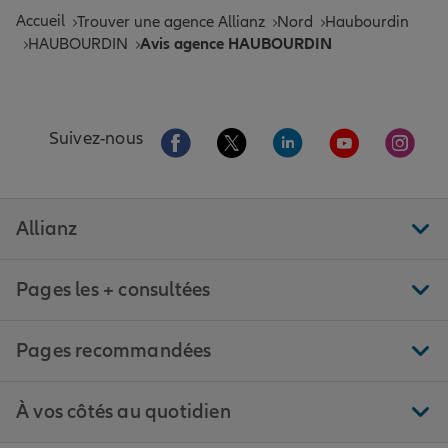
Accueil
Trouver une agence Allianz
Nord
Haubourdin
HAUBOURDIN
Avis agence HAUBOURDIN
Aller sur la page Facebook de Allianz
Aller sur la page Twitter de All
Aller sur la page Linke
Aller sur la pa
Aller 
Suivez-nous
Allianz
Pages les + consultées
Pages recommandées
À vos côtés au quotidien