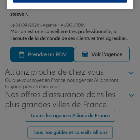
steeve r.
Note de 5 sur 5
Le 01/04/2026 - Agence HAUBOURDIN
Marion est une conseillère très professionnelle, à
l'écoute de la demande de ses clients et très agréable.
Une fois le devis effectué, elle a été très réactive et
disponible pour mes questions. Merci à elle !
Prendre un RDV
Voir l'agence
Allianz proche de chez vous
Où que vous soyez en France, nos agences Allianz sont
toujours près de chez vous.
Nos offres d'assurance dans les
plus grandes villes de France
Toutes les agences Allianz de France
Tous nos guides et conseils Allianz