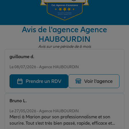
Garantie des accidents de la vie
Avis de l'agence Agence
HAUBOURDIN
Assurance scolaire
Avis sur une période de 6 mois
guillaume d.
Protection juridique
Note de 5 sur 5
Le 08/07/2026 - Agence HAUBOURDIN
Prendre un RDV
Voir l'agence
Retraite
Bruno L.
Tous nos devis d'assurance
Note de 5 sur 5
Le 27/05/2026 - Agence HAUBOURDIN
Merci à Marion pour son professionnalisme et son
sourire. Tout s’est très bien passé, rapide, efficace et