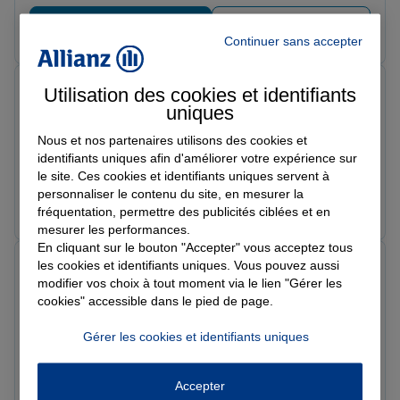
avec de bons conseils. Une expérience simple comme
on aime, je recommande !
Prendre un RDV
Voir l'agence
Continuer sans accepter
Rimka K.
Utilisation des cookies et identifiants
Note de 5 sur 5
uniques
Le 29/04/2026 - Agence HAUBOURDIN
merci à Florian et Marion pour Leur accueil jumelé à
Nous et nos partenaires utilisons des cookies et
un professionnalisme exemplaire à recommander
identifiants uniques afin d'améliorer votre expérience sur
le site. Ces cookies et identifiants uniques servent à
vivement
personnaliser le contenu du site, en mesurer la
Prendre un RDV
Voir l'agence
fréquentation, permettre des publicités ciblées et en
mesurer les performances.
En cliquant sur le bouton "Accepter" vous acceptez tous
M M.
les cookies et identifiants uniques. Vous pouvez aussi
Note de 5 sur 5
modifier vos choix à tout moment via le lien "Gérer les
Le 28/04/2026 - Agence HAUBOURDIN
cookies" accessible dans le pied de page.
La conseillère marion bruneel. Elle est professionnelle,
patiente et voix bienveillante. Je suis satisfait.
Gérer les cookies et identifiants uniques
Prendre un RDV
Voir l'agence
Accepter