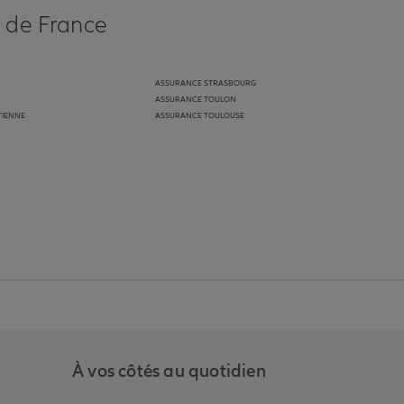
s de France
ASSURANCE STRASBOURG
ASSURANCE TOULON
TIENNE
ASSURANCE TOULOUSE
anz
in de Allianz
ge Youtube de Allianz
ur la page Instagram de Allianz
À vos côtés au quotidien