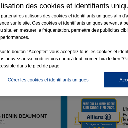
ilisation des cookies et identifiants uniq
partenaires utilisons des cookies et identifiants uniques afin d'
ence sur le site. Ces cookies et identifiants uniques servent à p
u site, en mesurer la fréquentation, permettre des publicités cib
N BEAUMONT
 performances.
EPUBLIQUE
sur le bouton "Accepter" vous acceptez tous les cookies et ident
UMONT
s pouvez aussi modifier vos choix à tout moment via le lien "Gé
cessible dans le pied de page.
Voir l'agence
Gérer les cookies et identifiants uniques
Acc
L'
Po
ence HENIN BEAUMONT
la
121
d’