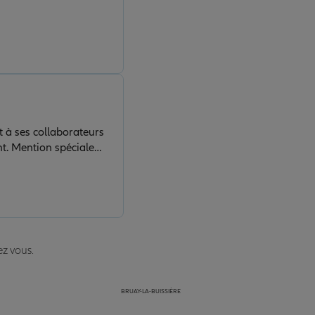
 à ses collaborateurs
nt. Mention spéciale
c le sourire et beaucoup
ez vous.
BRUAY-LA-BUISSIÈRE