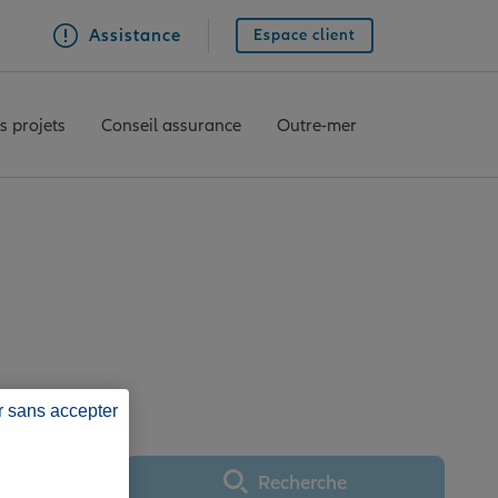
Assistance
Espace client
s projets
Conseil assurance
Outre-mer
HENIN BEAUMONT
r sans accepter
Recherche
Utiliser ma position