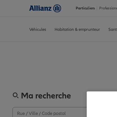
Particuliers
Profession
Véhicules
Habitation & emprunteur
Sant
Accueil
Trouver une agence Allianz
Pas-de-Calais
Hénin-Bea
Découvrez les
Ma recherche