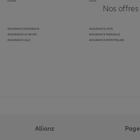
DOUAI
LOOS
Nos offres
ASSURANCE BORDEAUX
ASSURANCE LYON
ASSURANCE LE HAVRE
ASSURANCE MARSEILLE
ASSURANCE LILLE
ASSURANCE MONTPELLIER
Allianz
Pages