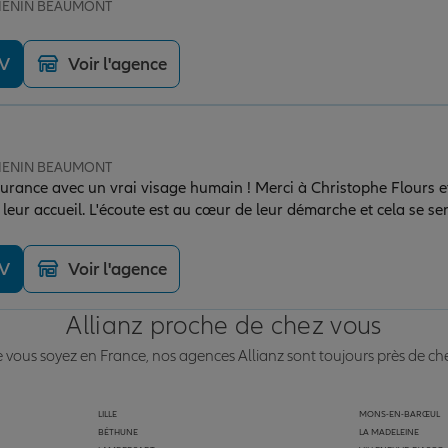
e HENIN BEAUMONT
DV
Voir l'agence
e HENIN BEAUMONT
urance avec un vrai visage humain ! Merci à Christophe Flours et
t leur accueil. L'écoute est au cœur de leur démarche et cela se se
'équipe qui traite les demandes à une vitesse record, toujours ave
DV
Voir l'agence
Allianz proche de chez vous
vous soyez en France, nos agences Allianz sont toujours près de ch
LILLE
MONS-EN-BARŒUL
BÉTHUNE
LA MADELEINE