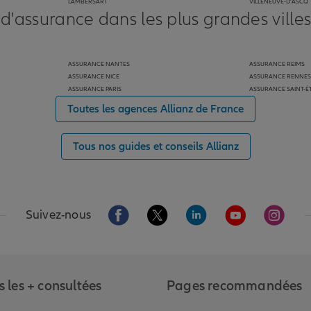
LAMBERSART
VILLENEUVE-D'ASCQ
 d'assurance dans les plus grandes ville
ASSURANCE NANTES
ASSURANCE REIMS
ASSURANCE NICE
ASSURANCE RENNES
ASSURANCE PARIS
ASSURANCE SAINT-É
Toutes les agences Allianz de France
Tous nos guides et conseils Allianz
Aller sur la page Facebook de Allianz
Aller sur la page Twitter de Alli
Aller sur la page Linked
Aller sur la pa
Aller s
Suivez-nous
 les + consultées
Pages recommandées