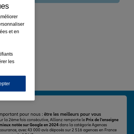
ues
améliorer
ersonnaliser
lées et en
ifiants
rer les
epter
important pour nous :
être les meilleurs pour vous
ur la 2ème fois consécutive, Allianz remporte le
Prix de l’enseigne
 mieux notée sur Google en 2024
dans la catégorie Agences
Assurance, avec 43 000 avis déposés sur 2 516 agences en France