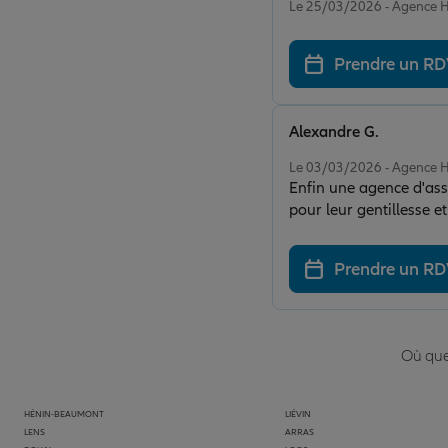
Le 25/03/2026 - Agenc
Prendre un R
Alexandre G.
Note de 5 sur 5
Le 03/03/2026 - Agenc
Enfin une agence d'ass
pour leur gentillesse e
pour la réactivité de l
de sympathie.
Prendre un R
Où que 
HÉNIN-BEAUMONT
LIÉVIN
LENS
ARRAS