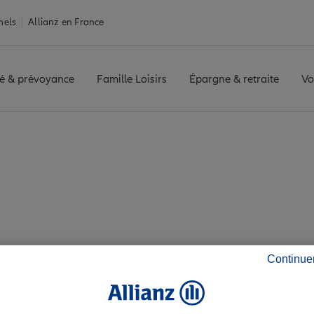
nels
Allianz en France
é & prévoyance
Famille Loisirs
Épargne & retraite
Vo
umont
HENIN BEAUMONT
Avis agence HENIN BEAUMONT
 avis de l'agence 
Continue