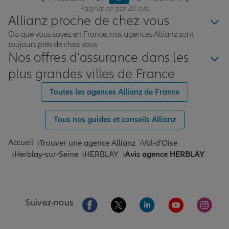
Pagination par 20 avis
Allianz proche de chez vous
Où que vous soyez en France, nos agences Allianz sont
toujours près de chez vous.
Nos offres d'assurance dans les
plus grandes villes de France
Toutes les agences Allianz de France
Tous nos guides et conseils Allianz
Accueil
Trouver une agence Allianz
Val-d'Oise
Herblay-sur-Seine
HERBLAY
Avis agence HERBLAY
Aller sur la page Facebook de Allianz
Aller sur la page Twitter de All
Aller sur la page Linke
Aller sur la pa
Aller 
Suivez-nous