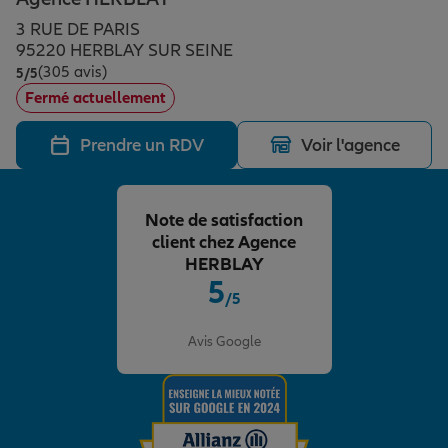
Épargne & retraite
Assurance emprunteur
Prévoyance et dépendance
Protection de la famille
3 RUE DE PARIS
95220 HERBLAY SUR SEINE
(305 avis)
Note de 5 sur 5
5
/5
Vos projets
Assurance animal de compagnie
Protection juridique
Plan épargne retraite
Fermé actuellement
Prendre un RDV
Voir l'agence
Conseil assurance
Assurance vie
Partir en vacances
Note de satisfaction
Outre-mer
Placements financiers
Déménager
client chez Agence
HERBLAY
5
/5
Professionnels
Investissements immobiliers
Changer de voiture
Assurance auto
Note de 5 sur 5
Avis Google
Allianz en France
Transmission
Départ à la retraite
Assurance habitation
Préparer l’avenir
Le Pack Famille