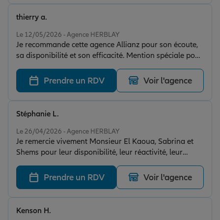
thierry a.
Note de 5 sur 5
Le 12/05/2026 - Agence HERBLAY
Je recommande cette agence Allianz pour son écoute,
sa disponibilité et son efficacité. Mention spéciale pour
Sabrina Messili dont je salue la gentillesse et l’énergie
dans la résolution de mon problème de dégât des
Prendre un RDV
Voir l'agence
eaux.
Stéphanie L.
Note de 5 sur 5
Le 26/04/2026 - Agence HERBLAY
Je remercie vivement Monsieur El Kaoua, Sabrina et
Shems pour leur disponibilité, leur réactivité, leur
amabilité ! Et bien sûr leur professionalisme avec de
bons conseils et des ofrres adaptées avec un très bon
Prendre un RDV
Voir l'agence
rapport qualité-prix ! Déjà cliente, j'ai parrainé mon
père et continuerai à leur faire la publicité qu'ils
méritent ! De quoi nous réconcilier définitivement avec
Kenson H.
les assureurs ;)
Note de 5 sur 5