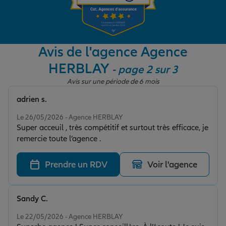
Garantie des accidents de la vie
Avis de l'agence Agence
HERBLAY
- page 2 sur 3
Assurance scolaire
Avis sur une période de 6 mois
adrien s.
Protection juridique
Note de 5 sur 5
Le 26/05/2026 - Agence HERBLAY
Super acceuil , très compétitif et surtout très efficace, je
remercie toute l’agence .
Retraite
Prendre un RDV
Voir l'agence
Tous nos devis d'assurance
Sandy C.
Note de 5 sur 5
Le 22/05/2026 - Agence HERBLAY