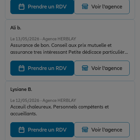
Prendre un RDV
Voir l'agence
Ali b.
Note de 5 sur 5
Le 13/05/2026 - Agence HERBLAY
Assurance de bon. Conseil aux prix mutuelle et
assurance tres intéressant Petite dédicace particulière
à Sabrina qui accueil avec un grand sourire et sait être
à l'écoute et mettre à l aise Très bien dans le suivi des
Prendre un RDV
Voir l'agence
dossiers
Lysiane B.
Note de 5 sur 5
Le 12/05/2026 - Agence HERBLAY
Acceuil chaleureux. Personnels compétents et
accueillants.
Prendre un RDV
Voir l'agence