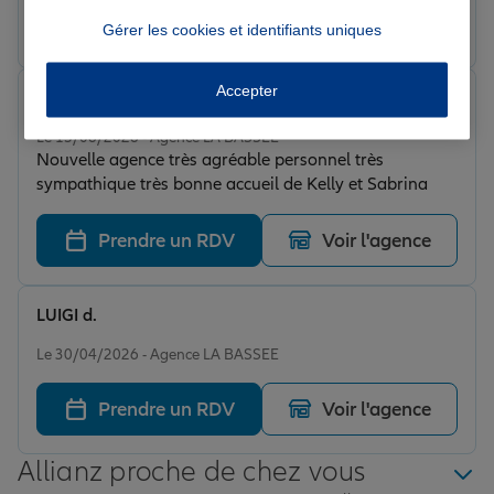
Prendre un RDV
Voir l'agence
Gérer les cookies et identifiants uniques
Accepter
Sabrina D.
Note de 5 sur 5
Le 15/06/2026 - Agence LA BASSEE
Nouvelle agence très agréable personnel très
sympathique très bonne accueil de Kelly et Sabrina
Prendre un RDV
Voir l'agence
LUIGI d.
Note de 5 sur 5
Le 30/04/2026 - Agence LA BASSEE
Prendre un RDV
Voir l'agence
Allianz proche de chez vous