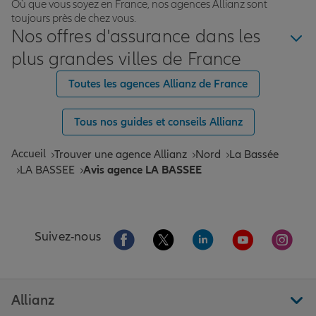
Où que vous soyez en France, nos agences Allianz sont
toujours près de chez vous.
Nos offres d'assurance dans les
plus grandes villes de France
Toutes les agences Allianz de France
Tous nos guides et conseils Allianz
Accueil
Trouver une agence Allianz
Nord
La Bassée
LA BASSEE
Avis agence LA BASSEE
Aller sur la page Facebook de Allianz
Aller sur la page Twitter de All
Aller sur la page Linke
Aller sur la pa
Aller 
Suivez-nous
Allianz