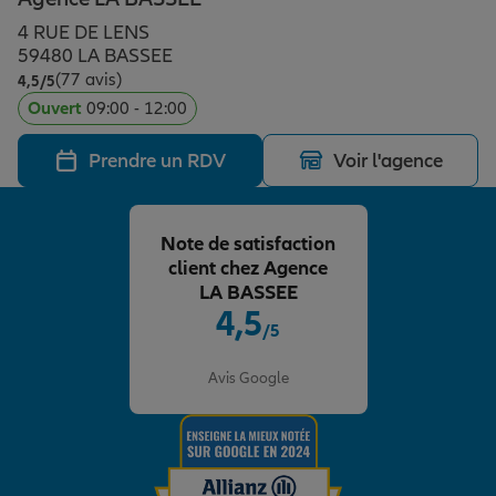
Épargne & retraite
Assurance emprunteur
Prévoyance et dépendance
Protection de la famille
4 RUE DE LENS
59480 LA BASSEE
(77 avis)
Note de 4.5 sur 5
4,5
/5
Vos projets
Assurance animal de compagnie
Protection juridique
Plan épargne retraite
Ouvert
09:00 - 12:00
Prendre un RDV
Voir l'agence
Conseil assurance
Assurance vie
Partir en vacances
Note de satisfaction
Outre-mer
Placements financiers
Déménager
client chez Agence
LA BASSEE
4,5
/5
Professionnels
Investissements immobiliers
Changer de voiture
Assurance auto
Note de 4.5 sur 5
Avis Google
Allianz en France
Transmission
Départ à la retraite
Assurance habitation
Préparer l’avenir
Le Pack Famille