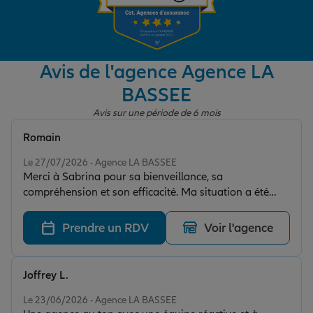
Garantie des accidents de la vie
Avis de l'agence Agence LA
BASSEE
Assurance scolaire
Avis sur une période de 6 mois
Romain
Protection juridique
Note de 5 sur 5
Le 27/07/2026 - Agence LA BASSEE
Merci à Sabrina pour sa bienveillance, sa
compréhension et son efficacité. Ma situation a été
Retraite
évaluée et réglée rapidement grâce aux conseils et la
réactivité de Sabrina. Je recommande.
Prendre un RDV
Voir l'agence
Tous nos devis d'assurance
Joffrey L.
Note de 5 sur 5
Le 23/06/2026 - Agence LA BASSEE