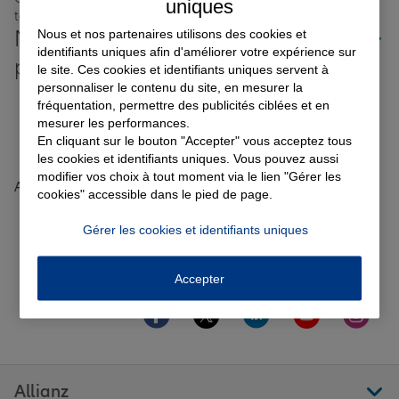
uniques
toujours près de chez vous.
Nos offres d'assurance dans les
Nous et nos partenaires utilisons des cookies et
identifiants uniques afin d'améliorer votre expérience sur
Garantie des accidents de la vie
plus grandes villes de France
le site. Ces cookies et identifiants uniques servent à
personnaliser le contenu du site, en mesurer la
Toutes les agences Allianz de France
fréquentation, permettre des publicités ciblées et en
mesurer les performances.
Assurance scolaire
En cliquant sur le bouton "Accepter" vous acceptez tous
Tous nos guides et conseils Allianz
les cookies et identifiants uniques. Vous pouvez aussi
modifier vos choix à tout moment via le lien "Gérer les
Accueil
Trouver une agence Allianz
Loire-Atlantique
Protection juridique
cookies" accessible dans le pied de page.
La Chevrolière
ALLIANZ MULTI ACCES
Avis agence ALLIANZ MULTI ACCES
Gérer les cookies et identifiants uniques
Retraite
Accepter
Aller sur la page Facebook de Allianz
Aller sur la page Twitter de All
Aller sur la page Linke
Aller sur la pa
Aller 
Suivez-nous
Tous nos devis d'assurance
Allianz