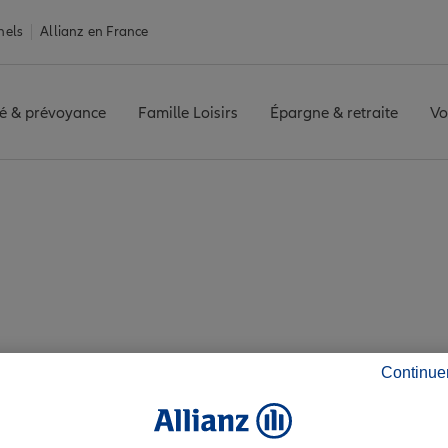
nels
Allianz en France
é & prévoyance
Famille Loisirs
Épargne & retraite
Vo
nion : 33 agences A
Continue