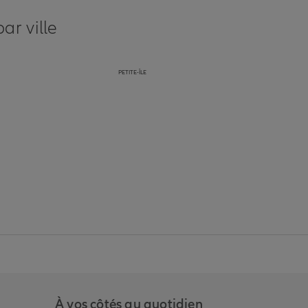
ar ville
PETITE-ÎLE
anz
in de Allianz
ge Youtube de Allianz
ur la page Instagram de Allianz
À vos côtés au quotidien