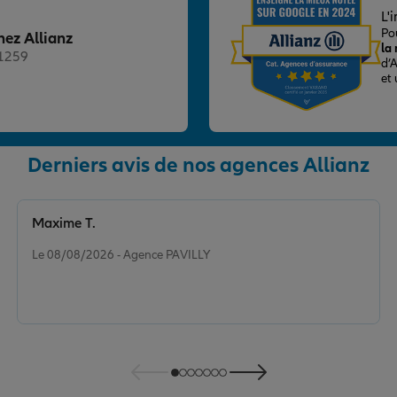
L'
Po
hez Allianz
la
21259
d’
et
Derniers avis de nos agences Allianz
nce
Maxime T.
Note de 5 sur 5
Le 08/08/2026 - Agence PAVILLY
ARYLIS