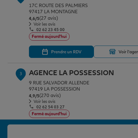
17C ROUTE DES PALMIERS
97417 LA MONTAGNE
(27 avis)
Note de 4.6 sur 5
4,6
/5
Voir les avis
02 62 23 45 00
Fermé aujourd'hui
Prendre un RDV
Voir l'age
AGENCE LA POSSESSION
3
9 RUE SALVADOR ALLENDE
97419 LA POSSESSION
(270 avis)
Note de 4.9 sur 5
4,9
/5
Voir les avis
02 62 54 03 27
Fermé aujourd'hui
Prendre un RDV
Voir l'age