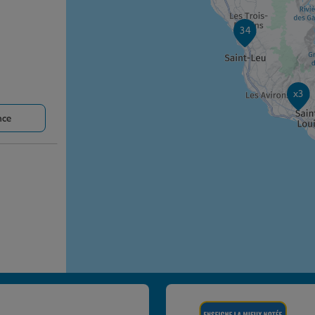
34
x3
nce
nce