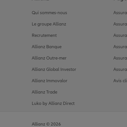
97440 SAINT ANDRE
(81 avis)
Note de 4.8 sur 5
4,8
/5
Voir les avis
Qui sommes-nous
Assura
02 62 96 57 53
Fermé aujourd'hui
Le groupe Allianz
Assura
Recrutement
Assura
Prendre un RDV
Voir l'age
Allianz Banque
Assura
AGENCE SAINT ANDRE
Allianz Outre-mer
Assura
10
60 RUE JOSEPH BEDIER
Allianz Global Investor
Assura
97440 SAINT ANDRE
(32 avis)
Note de 4.5 sur 5
4,5
/5
Allianz Immovalor
Avis cl
Voir les avis
02 62 73 19 16
Allianz Trade
Fermé aujourd'hui
Luko by Allianz Direct
Prendre un RDV
Voir l'age
Allianz © 2026