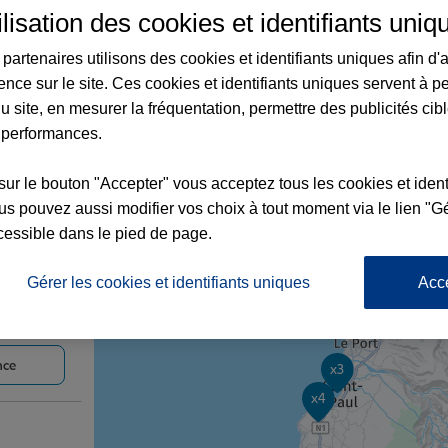
ilisation des cookies et identifiants uniq
partenaires utilisons des cookies et identifiants uniques afin d'
ence sur le site. Ces cookies et identifiants uniques servent à p
gences Allianz dans le département La Ré
u site, en mesurer la fréquentation, permettre des publicités cib
 performances.
sur le bouton "Accepter" vous acceptez tous les cookies et ident
s pouvez aussi modifier vos choix à tout moment via le lien "Gé
cessible dans le pied de page.
Gérer les cookies et identifiants uniques
Acc
x3
nce
x3
x4