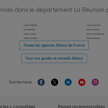
nces dans le département La Réunion p
nce
SAINT-PIERRE
SAINT-BENOÎT
LE TAMPON
LES AVIRONS
SAINT-LOUIS
SAINTE-SUZANNE
SAINT-JOSEPH
BRAS-PANON
Toutes les agences Allianz de France
Tous nos guides et conseils Allianz
nce
Aller sur la page Facebook de Allianz
Aller sur la page Twitter de Alli
Aller sur la page Linked
Aller sur la pa
Aller s
Suivez-nous
 les + consultées
Pages recommandées