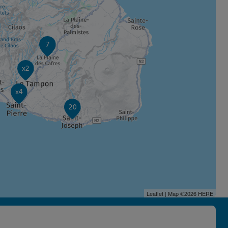
7
x2
x4
20
Leaflet
| Map ©2026
HERE