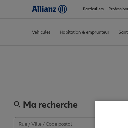
Particuliers
Profession
Véhicules
Habitation & emprunteur
Sant
Accueil
Trouver une agence Allianz
Assurance La Réunion
Assurance La Réu
Ma recherche