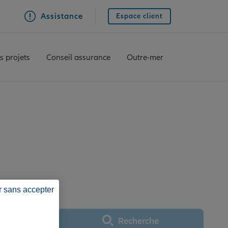
Assistance
Espace client
s projets
Conseil assurance
Outre-mer
llianz La Réunion
r sans accepter
Recherche
Utiliser ma position