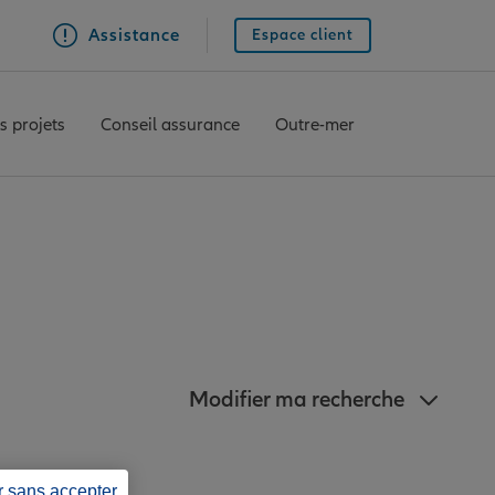
Assistance
Espace client
s projets
Conseil assurance
Outre-mer
ianz à Saint-Paul
Modifier ma recherche
r sans accepter