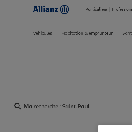
Particuliers
Profession
Véhicules
Habitation & emprunteur
Sant
Accueil
Trouver une agence Allianz
Assurance La Réunion
As
Assurance Saint-
Ma recherche :
Saint-Paul