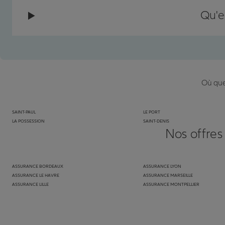
Qu'e
Où que 
SAINT-PAUL
LE PORT
LA POSSESSION
SAINT-DENIS
Nos offres
ASSURANCE BORDEAUX
ASSURANCE LYON
ASSURANCE LE HAVRE
ASSURANCE MARSEILLE
ASSURANCE LILLE
ASSURANCE MONTPELLIER