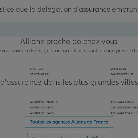
st-ce que la délégation d'assurance emprun
Allianz proche de chez vous
vous soyez en France, nos agences Allianz sont toujours près de ch
SAINT-LEU
SAINT-LOUIS
SAINTE-MARIE
SAINTE-SUZANNE
 d'assurance dans les plus grandes ville
ASSURANCE NANTES
ASSURANCE REIMS
ASSURANCE NICE
ASSURANCE RENNES
ASSURANCE PARIS
ASSURANCE SAINT-É
Toutes les agences Allianz de France