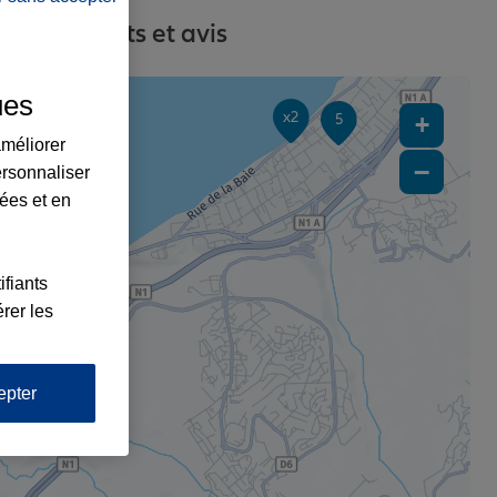
es, contacts et avis
ues
x2
5
+
améliorer
−
ersonnaliser
lées et en
ifiants
rer les
epter