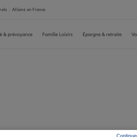
nels
Allianz en France
é & prévoyance
Famille Loisirs
Épargne & retraite
Vo
surance Saint-Paul
Paul : 7 agences All
Continue