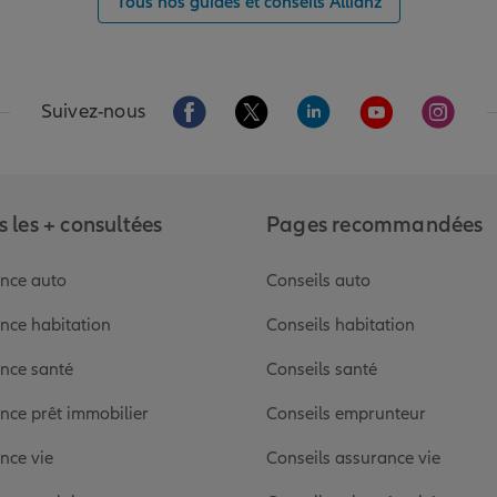
Tous nos guides et conseils Allianz
Aller sur la page Facebook de Allianz
Aller sur la page Twitter de Alli
Aller sur la page Linked
Aller sur la pa
Aller s
Suivez-nous
 les + consultées
Pages recommandées
nce auto
Conseils auto
nce habitation
Conseils habitation
nce santé
Conseils santé
nce prêt immobilier
Conseils emprunteur
nce vie
Conseils assurance vie