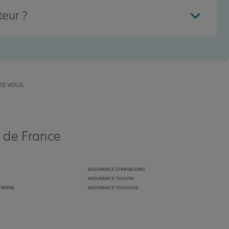
teur ?
ez vous.
s de France
ASSURANCE STRASBOURG
ASSURANCE TOULON
TIENNE
ASSURANCE TOULOUSE