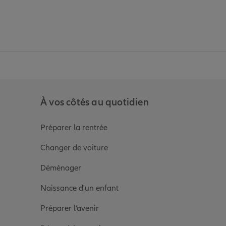
anz
in de Allianz
ge Youtube de Allianz
ur la page Instagram de Allianz
À vos côtés au quotidien
Préparer la rentrée
Changer de voiture
Déménager
Naissance d'un enfant
Préparer l’avenir