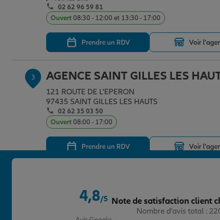
02 62 96 59 81
Ouvert
08:30 - 12:00 et 13:30 - 17:00
Prendre un RDV
Voir l'age
AGENCE SAINT GILLES LES HAU
3
121 ROUTE DE L'EPERON
97435 SAINT GILLES LES HAUTS
02 62 35 03 50
Ouvert
08:00 - 17:00
Prendre un RDV
Voir l'age
AGENCE SAINT GILLES LES HAU
4
4,8
121 ROUTE DE L'EPERON
/5
Note de satisfaction client c
97435 SAINT GILLES LES HAUTS
Note de 4.8 sur 5
Nombre d'avis total : 2
02 62 96 57 51
Avis Google