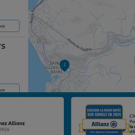
nce
TS
1
nce
TS
L'
Po
hez Allianz
la
20926
d’