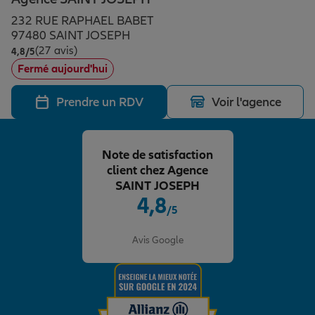
Épargne & retraite
Assurance emprunteur
Prévoyance et dépendance
Protection de la famille
232 RUE RAPHAEL BABET
97480 SAINT JOSEPH
(27 avis)
Note de 4.8 sur 5
4,8
/5
Vos projets
Assurance animal de compagnie
Protection juridique
Plan épargne retraite
Fermé aujourd'hui
Prendre un RDV
Voir l'agence
Conseil assurance
Assurance vie
Partir en vacances
Note de satisfaction
Outre-mer
Placements financiers
Déménager
client chez Agence
SAINT JOSEPH
4,8
/5
Professionnels
Investissements immobiliers
Changer de voiture
Assurance auto
Note de 4.8 sur 5
Avis Google
Allianz en France
Transmission
Départ à la retraite
Assurance habitation
Préparer l’avenir
Le Pack Famille