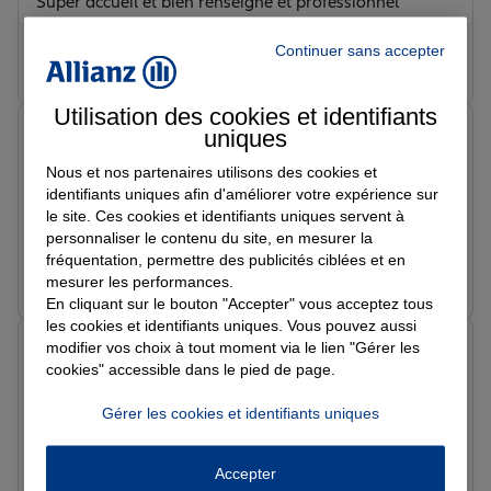
Super accueil et bien renseigné et professionnel
Continuer sans accepter
Prendre un RDV
Voir l'agence
Utilisation des cookies et identifiants
Aurélien B.
uniques
Note de 5 sur 5
Nous et nos partenaires utilisons des cookies et
Le 14/04/2026 - Agence SAINT JOSEPH
Très bonne assurance avec un tarif correct. Bon
identifiants uniques afin d'améliorer votre expérience sur
le site. Ces cookies et identifiants uniques servent à
rapport qualité/prix et démarches rapide, je
personnaliser le contenu du site, en mesurer la
recommande.
fréquentation, permettre des publicités ciblées et en
Prendre un RDV
Voir l'agence
mesurer les performances.
En cliquant sur le bouton "Accepter" vous acceptez tous
les cookies et identifiants uniques. Vous pouvez aussi
modifier vos choix à tout moment via le lien "Gérer les
stephanie r.
cookies" accessible dans le pied de page.
Note de 5 sur 5
Le 30/03/2026 - Agence SAINT JOSEPH
Super ?? Et merci à ma conseillère I. pour sa rapidité,
Gérer les cookies et identifiants uniques
ses explications et conseils
Accepter
Prendre un RDV
Voir l'agence