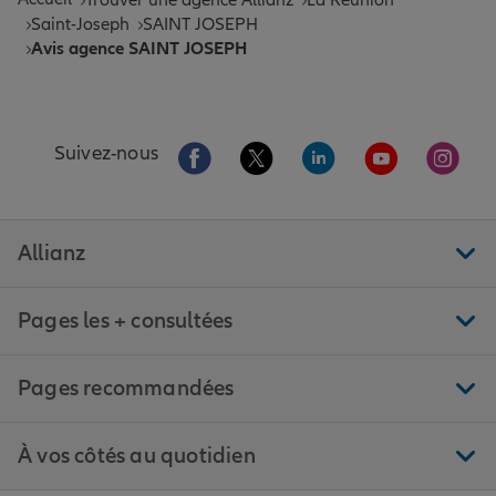
Trouver une agence Allianz
La Réunion
Saint-Joseph
SAINT JOSEPH
Avis agence SAINT JOSEPH
Aller sur la page Facebook de Allianz
Aller sur la page Twitter de All
Aller sur la page Linke
Aller sur la pa
Aller 
Suivez-nous
Allianz
Pages les + consultées
Pages recommandées
À vos côtés au quotidien