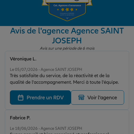
Garantie des accidents de la vie
Avis de l'agence Agence SAINT
JOSEPH
Assurance scolaire
Avis sur une période de 6 mois
Véronique L.
Protection juridique
Note de 5 sur 5
Le 05/07/2026 - Agence SAINT JOSEPH
Très satisfaite du service, de la réactivité et de la
qualité de l'accompagnement. Merci à toute l'équipe.
Retraite
Prendre un RDV
Voir l'agence
Tous nos devis d'assurance
Fabrice P.
Note de 5 sur 5
Le 18/06/2026 - Agence SAINT JOSEPH