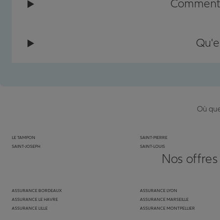
Comment c
Qu'e
Où que 
LE TAMPON
SAINT-PIERRE
SAINT-JOSEPH
SAINT-LOUIS
Nos offres
ASSURANCE BORDEAUX
ASSURANCE LYON
ASSURANCE LE HAVRE
ASSURANCE MARSEILLE
ASSURANCE LILLE
ASSURANCE MONTPELLIER