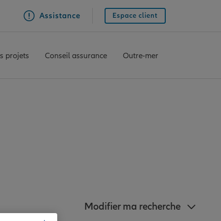
Assistance
Espace client
s projets
Conseil assurance
Outre-mer
z à proximité du
Modifier ma recherche