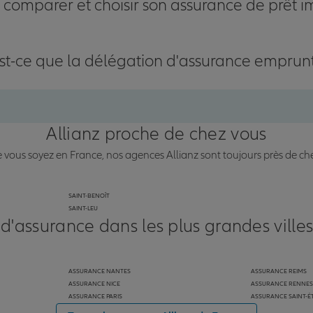
omparer et choisir son assurance de prêt i
st-ce que la délégation d'assurance emprun
Allianz proche de chez vous
vous soyez en France, nos agences Allianz sont toujours près de ch
SAINT-BENOÎT
SAINT-LEU
 d'assurance dans les plus grandes ville
ASSURANCE NANTES
ASSURANCE REIMS
ASSURANCE NICE
ASSURANCE RENNES
ASSURANCE PARIS
ASSURANCE SAINT-É