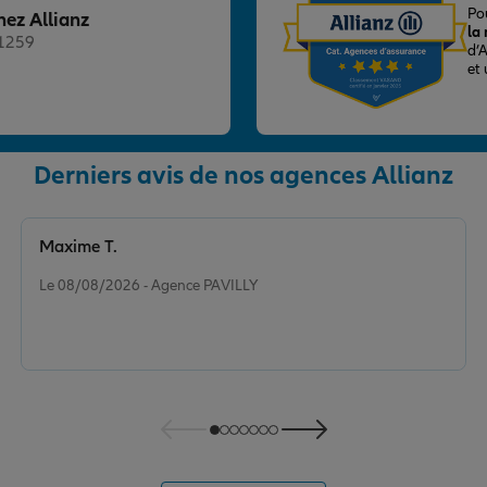
Po
hez Allianz
la
21259
d’
et
Derniers avis de nos agences Allianz
nce
Maxime T.
Note de 5 sur 5
Le 08/08/2026 - Agence PAVILLY
nce