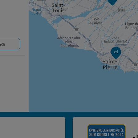
nce
x4
nce
L'