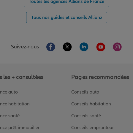
Toutes les agences Allianz de France
Tous nos guides et conseils Allianz
Aller sur la page Facebook de Allianz
Aller sur la page Twitter de Alli
Aller sur la page Linked
Aller sur la pa
Aller s
Suivez-nous
 les + consultées
Pages recommandées
nce auto
Conseils auto
nce habitation
Conseils habitation
nce santé
Conseils santé
nce prêt immobilier
Conseils emprunteur