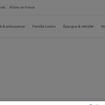
nels
Allianz en France
é & prévoyance
Famille Loisirs
Épargne & retraite
Vo
surance Tampon
n : 7 agences Allian
Tampon