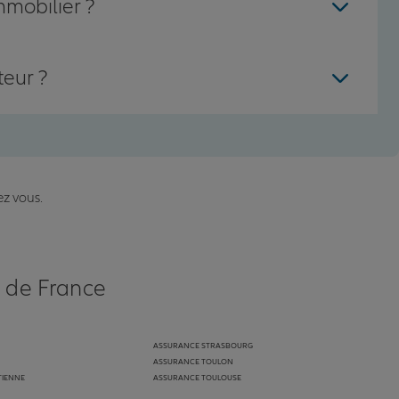
mmobilier ?
teur ?
ez vous.
s de France
ASSURANCE STRASBOURG
ASSURANCE TOULON
TIENNE
ASSURANCE TOULOUSE