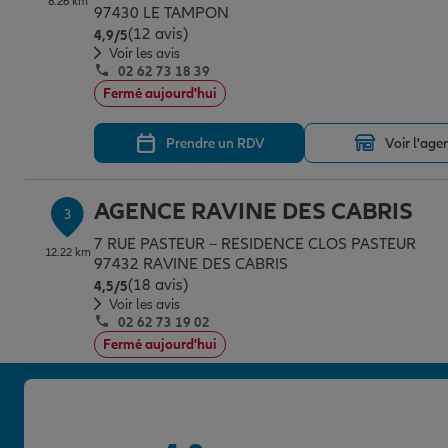
8.26 km
97430 LE TAMPON
(12 avis)
Note de 4.9 sur 5
4,9
/5
Voir les avis
02 62 73 18 39
Fermé aujourd'hui
Prendre un RDV
Voir l'age
AGENCE RAVINE DES CABRIS
3
7 RUE PASTEUR – RESIDENCE CLOS PASTEUR
12.22 km
97432 RAVINE DES CABRIS
(18 avis)
Note de 4.5 sur 5
4,5
/5
Voir les avis
02 62 73 19 02
Fermé aujourd'hui
Prendre un RDV
Voir l'age