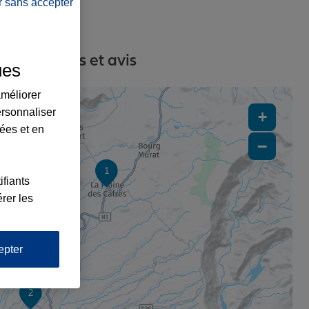
r sans accepter
s, contacts et avis
ues
améliorer
ersonnaliser
+
lées et en
−
1
ifiants
rer les
epter
2