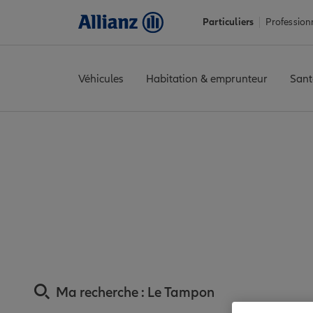
Particuliers
Profession
Véhicules
Habitation & emprunteur
Sant
Accueil
Trouver une agence Allianz
Assurance La Réunion
As
Assurance Tampo
Ma recherche :
Le Tampon