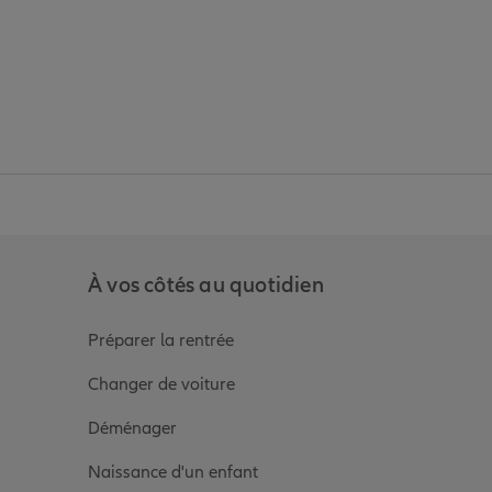
anz
in de Allianz
ge Youtube de Allianz
ur la page Instagram de Allianz
À vos côtés au quotidien
Préparer la rentrée
Changer de voiture
Déménager
Naissance d'un enfant