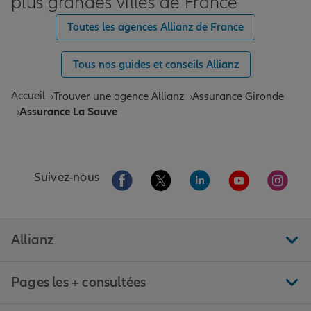
plus grandes villes de France
Toutes les agences Allianz de France
Tous nos guides et conseils Allianz
Accueil
Trouver une agence Allianz
Assurance Gironde
Assurance La Sauve
Aller sur la page Facebook de Allianz
Aller sur la page Twitter de All
Aller sur la page Linke
Aller sur la pa
Aller 
Suivez-nous
Allianz
Pages les + consultées