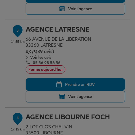
Voir l'agence
Garantie des accidents de la vie
AGENCE LATRESNE
3
66 AVENUE DE LA LIBERATION
Assurance scolaire
14.55 km
33360 LATRESNE
(89 avis)
Note de 4.9 sur 5
4,9
/5
Voir les avis
05 56 98 56 56
Protection juridique
Fermé aujourd'hui
Prendre un RDV
Retraite
Voir l'agence
Tous nos devis d'assurance
AGENCE LIBOURNE FOCH
4
2 LOT CLOS CHAUVIN
17.15 km
33500 LIBOURNE