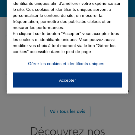
identifiants uniques afin d'améliorer votre expérience sur
le site. Ces cookies et identifiants uniques servent à
personnaliser le contenu du site, en mesurer la
fréquentation, permettre des publicités ciblées et en
Derniers avis de nos agences Allianz
mesurer les performances.
En cliquant sur le bouton "Accepter" vous acceptez tous
les cookies et identifiants uniques. Vous pouvez aussi
louna p.
modifier vos choix à tout moment via le lien "Gérer les
Note de 5 sur 5
cookies" accessible dans le pied de page.
Le 06/08/2026 - Agence SOURDEVAL
Gérer les cookies et identifiants uniques
Accepter
Voir tous les avis
Découvrez nos