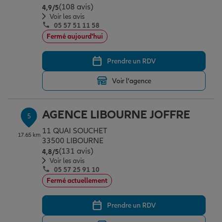
(108 avis)
Note de 4.9 sur 5
4,9
/5
Voir les avis
05 57 51 11 58
Fermé aujourd'hui
Prendre un RDV
Voir l'agence
AGENCE LIBOURNE JOFFRE
5
11 QUAI SOUCHET
17.65 km
33500 LIBOURNE
(131 avis)
Note de 4.8 sur 5
4,8
/5
Voir les avis
05 57 25 91 10
Fermé actuellement
Prendre un RDV