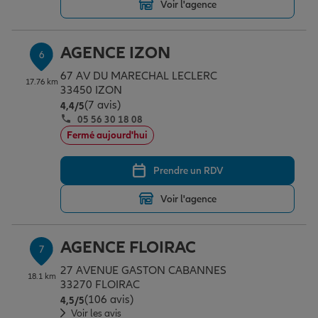
Voir l'agence
AGENCE IZON
6
67 AV DU MARECHAL LECLERC
17.76 km
33450 IZON
(7 avis)
Note de 4.4 sur 5
4,4
/5
05 56 30 18 08
Fermé aujourd'hui
Prendre un RDV
Voir l'agence
AGENCE FLOIRAC
7
27 AVENUE GASTON CABANNES
18.1 km
33270 FLOIRAC
(106 avis)
Note de 4.5 sur 5
4,5
/5
Voir les avis