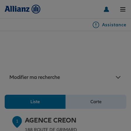
Men
Assistance
Particuliers
Assurance La Sauve : 7
agences Allianz à proximité
Véhicules
de La Sauve
Habitation & emprunteur
Auto
Modifier ma recherche
Santé & prévoyance
2 roues
Habitation
Liste
Carte
Famille Loisirs
Autres véhicules
Équipements habitation
Santé
AGENCE CREON
1
188 ROUTE DE GRIMARD