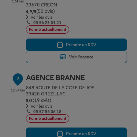
1.61 km
Épargne & retraite
Assurance emprunteur
Prévoyance et dépendance
Protection de la famille
33670 CREON
(50 avis)
Note de 4.9 sur 5
4,9
/5
Voir les avis
05 56 23 01 21
Vos projets
Assurance animal de compagnie
Protection juridique
Plan épargne retraite
Fermé actuellement
Prendre un RDV
Conseil assurance
Assurance vie
Partir en vacances
Voir l'agence
Outre-mer
Placements financiers
Déménager
AGENCE BRANNE
2
848 ROUTE DE LA COTE DE JOS
12.34 km
Professionnels
Investissements immobiliers
Changer de voiture
Assurance auto
33420 GREZILLAC
(19 avis)
Note de 5 sur 5
5
/5
Voir les avis
05 57 55 06 18
Allianz en France
Transmission
Départ à la retraite
Assurance habitation
Fermé actuellement
Prendre un RDV
Préparer l’avenir
Le Pack Famille