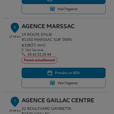
Voir l'agence
AGENCE MARSSAC
6
19 ROUTE D'ALBI
27.94 km
81150 MARSSAC SUR TARN
(51 avis)
Note de 4.7 sur 5
4,7
/5
Voir les avis
05 63 53 25 44
Fermé actuellement
Prendre un RDV
Voir l'agence
AGENCE GAILLAC CENTRE
7
32 BOULEVARD GAMBETTA
29.94 km
81600 GAILLAC