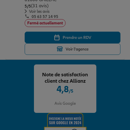
(31 avis)
Note de 5 sur 5
5
/5
Voir les avis
05 63 57 14 95
Fermé actuellement
Prendre un RDV
Voir l'agence
Note de satisfaction
client chez Allianz
4,8
/5
Note de 4.8 sur 5
Avis Google