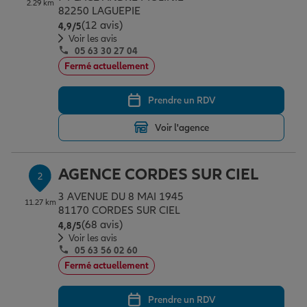
2.29 km
Épargne & retraite
Assurance emprunteur
Prévoyance et dépendance
Protection de la famille
82250 LAGUEPIE
(12 avis)
Note de 4.9 sur 5
4,9
/5
Voir les avis
05 63 30 27 04
Vos projets
Assurance animal de compagnie
Protection juridique
Plan épargne retraite
Fermé actuellement
Prendre un RDV
Conseil assurance
Assurance vie
Partir en vacances
Voir l'agence
Outre-mer
Placements financiers
Déménager
AGENCE CORDES SUR CIEL
2
3 AVENUE DU 8 MAI 1945
11.27 km
Professionnels
Investissements immobiliers
Changer de voiture
Assurance auto
81170 CORDES SUR CIEL
(68 avis)
Note de 4.8 sur 5
4,8
/5
Voir les avis
05 63 56 02 60
Allianz en France
Transmission
Départ à la retraite
Assurance habitation
Fermé actuellement
Prendre un RDV
Préparer l’avenir
Le Pack Famille