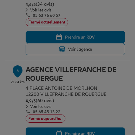
(34 avis)
Note de 4.6 sur 5
4,6
/5
Voir les avis
05 63 76 60 57
Fermé actuellement
Prendre un RDV
Voir l'agence
AGENCE VILLEFRANCHE DE
5
ROUERGUE
21.84 km
4 PLACE ANTOINE DE MORLHON
12200 VILLEFRANCHE DE ROUERGUE
(60 avis)
Note de 4.9 sur 5
4,9
/5
Voir les avis
05 65 45 13 22
Fermé aujourd'hui
Prendre un RDV