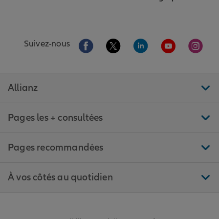
Aller sur la page Facebook de Allianz
Aller sur la page Twitter de All
Aller sur la page Linke
Aller sur la pa
Aller 
Suivez-nous
Allianz
Pages les + consultées
Pages recommandées
À vos côtés au quotidien