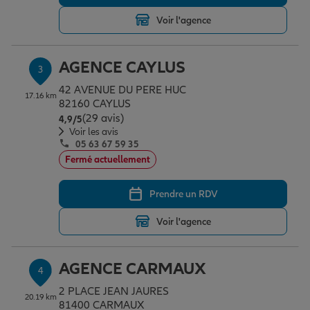
Voir l'agence
Garantie des accidents de la vie
AGENCE CAYLUS
3
42 AVENUE DU PERE HUC
Assurance scolaire
17.16 km
82160 CAYLUS
(29 avis)
Note de 4.9 sur 5
4,9
/5
Voir les avis
05 63 67 59 35
Protection juridique
Fermé actuellement
Prendre un RDV
Retraite
Voir l'agence
Tous nos devis d'assurance
AGENCE CARMAUX
4
2 PLACE JEAN JAURES
20.19 km
81400 CARMAUX