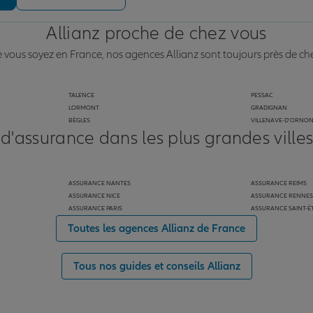
Allianz proche de chez vous
vous soyez en France, nos agences Allianz sont toujours près de ch
TALENCE
PESSAC
LORMONT
GRADIGNAN
BÈGLES
VILLENAVE-D'ORNO
 d'assurance dans les plus grandes ville
ASSURANCE NANTES
ASSURANCE REIMS
ASSURANCE NICE
ASSURANCE RENNES
ASSURANCE PARIS
ASSURANCE SAINT-É
Toutes les agences Allianz de France
Tous nos guides et conseils Allianz