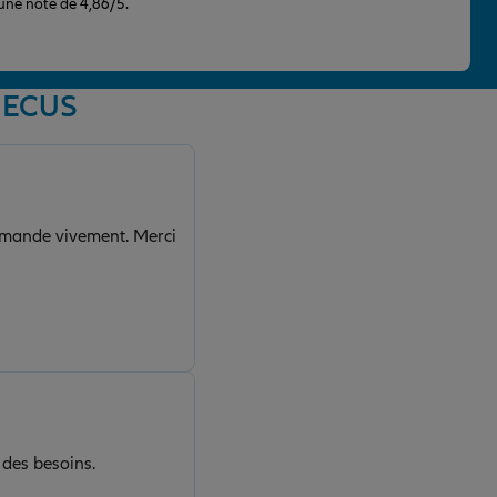
 une note de 4,86/5.
S ECUS
ommande vivement. Merci
 des besoins.