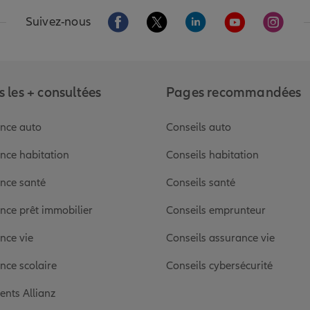
Aller sur la page Facebook de Allianz
Aller sur la page Twitter de Alli
Aller sur la page Linked
Aller sur la pa
Aller s
Suivez-nous
 les + consultées
Pages recommandées
nce auto
Conseils auto
nce habitation
Conseils habitation
nce santé
Conseils santé
nce prêt immobilier
Conseils emprunteur
nce vie
Conseils assurance vie
nce scolaire
Conseils cybersécurité
ients Allianz