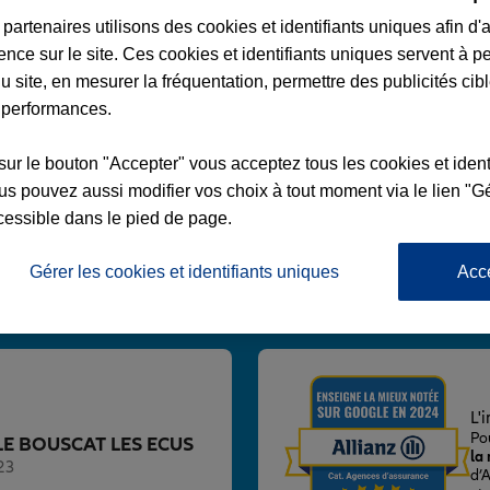
partenaires utilisons des cookies et identifiants uniques afin d'
ence sur le site. Ces cookies et identifiants uniques servent à p
u site, en mesurer la fréquentation, permettre des publicités cib
 performances.
USCAT LES ECUS
sur le bouton "Accepter" vous acceptez tous les cookies et ident
 C DE GAULLE
s pouvez aussi modifier vos choix à tout moment via le lien "Gé
cessible dans le pied de page.
Gérer les cookies et identifiants uniques
Acc
Voir l'agence
L'
Po
ce LE BOUSCAT LES ECUS
la
23
d’