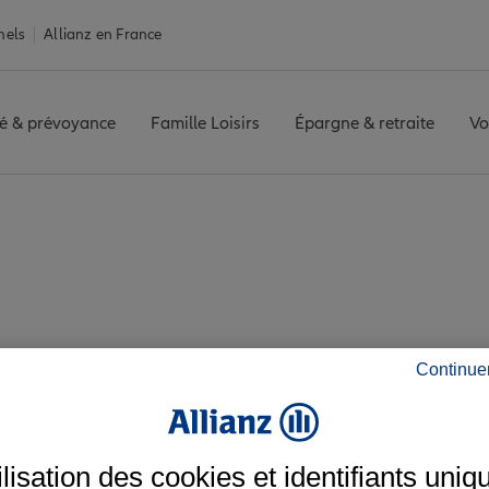
nels
Allianz en France
é & prévoyance
Famille Loisirs
Épargne & retraite
Vo
OUSCAT LES ECUS
Avis agence LE BOUSCAT LES ECUS
vis de l'agence LE 
Continue
ilisation des cookies et identifiants uniq