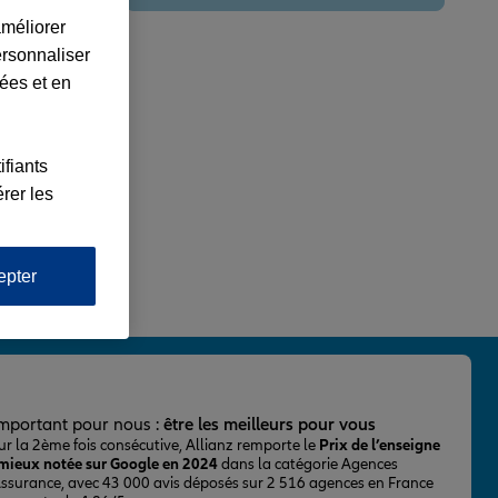
améliorer
ersonnaliser
lées et en
ifiants
rer les
epter
important pour nous :
être les meilleurs pour vous
ur la 2ème fois consécutive, Allianz remporte le
Prix de l’enseigne
 mieux notée sur Google en 2024
dans la catégorie Agences
Assurance, avec 43 000 avis déposés sur 2 516 agences en France