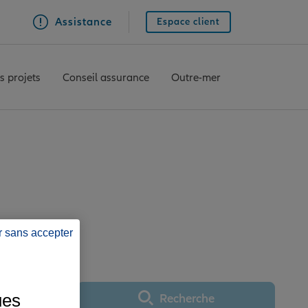
Assistance
Espace client
s projets
Conseil assurance
Outre-mer
BOUSCAT LES ECUS
r sans accepter
ues
Recherche
Utiliser ma position