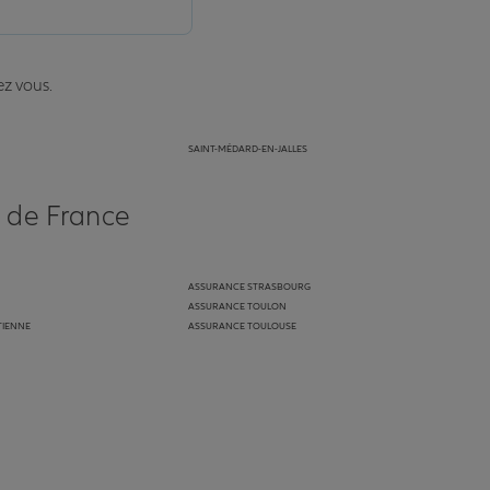
ez vous.
SAINT-MÉDARD-EN-JALLES
N
s de France
ASSURANCE STRASBOURG
ASSURANCE TOULON
TIENNE
ASSURANCE TOULOUSE