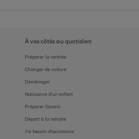
anz
in de Allianz
ge Youtube de Allianz
ur la page Instagram de Allianz
À vos côtés au quotidien
Préparer la rentrée
Changer de voiture
Déménager
Naissance d'un enfant
Préparer l’avenir
Départ à la retraite
J’ai besoin d’assistance