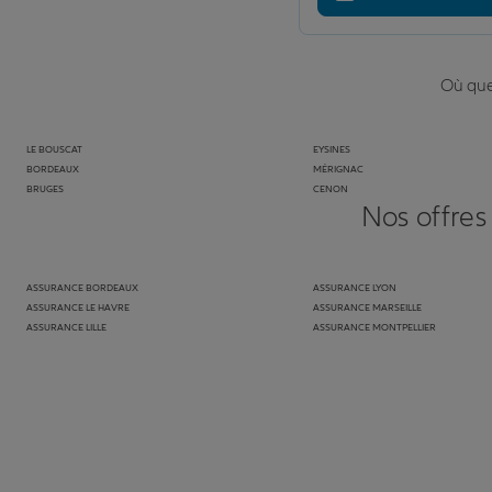
Où que 
LE BOUSCAT
EYSINES
BORDEAUX
MÉRIGNAC
BRUGES
CENON
Nos offres
ASSURANCE BORDEAUX
ASSURANCE LYON
ASSURANCE LE HAVRE
ASSURANCE MARSEILLE
ASSURANCE LILLE
ASSURANCE MONTPELLIER