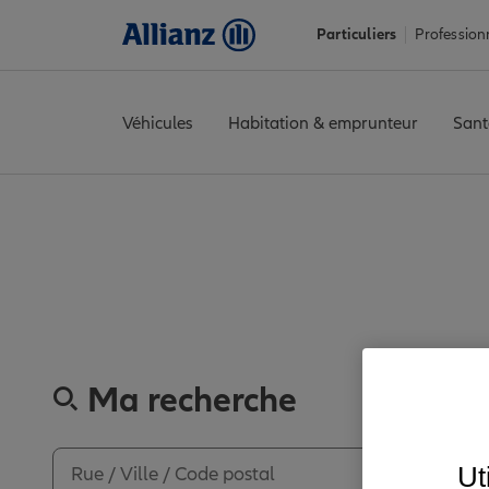
Particuliers
Profession
Véhicules
Habitation & emprunteur
Sant
Accueil
Trouver une agence Allianz
Gironde
Le Bouscat
LE B
Découvrez les a
Ma recherche
Ut