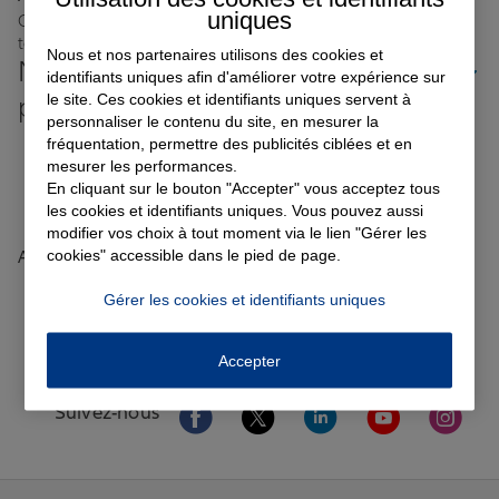
uniques
Où que vous soyez en France, nos agences Allianz sont
toujours près de chez vous.
Nous et nos partenaires utilisons des cookies et
Nos offres d'assurance dans les
Garantie des accidents de la vie
identifiants uniques afin d'améliorer votre expérience sur
le site. Ces cookies et identifiants uniques servent à
plus grandes villes de France
personnaliser le contenu du site, en mesurer la
fréquentation, permettre des publicités ciblées et en
Toutes les agences Allianz de France
Assurance scolaire
mesurer les performances.
En cliquant sur le bouton "Accepter" vous acceptez tous
Tous nos guides et conseils Allianz
les cookies et identifiants uniques. Vous pouvez aussi
modifier vos choix à tout moment via le lien "Gérer les
Protection juridique
cookies" accessible dans le pied de page.
Accueil
Trouver une agence Allianz
Nord
Lille
LILLE BOURSE EXPERT
Gérer les cookies et identifiants uniques
Avis agence LILLE BOURSE EXPERT
Retraite
Accepter
Tous nos devis d'assurance
Aller sur la page Facebook de Allianz
Aller sur la page Twitter de All
Aller sur la page Linke
Aller sur la pa
Aller 
Suivez-nous