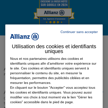
Garantie des accidents de la vie
Continuer sans accepter
Assurance scolaire
Avis de l'agence Agence LILLE
RIVIERE EXPERT
0
Utilisation des cookies et identifiants
uniques
Protection juridique
Avis sur une période de 6 mois
Nous et nos partenaires utilisons des cookies et
identifiants uniques afin d'améliorer votre expérience sur
Retraite
le site. Ces cookies et identifiants uniques servent à
Aucun avis sur votre agence n'a été retrouvé pour le
personnaliser le contenu du site, en mesurer la
moment
fréquentation, permettre des publicités ciblées et en
mesurer les performances.
Tous nos devis d'assurance
En cliquant sur le bouton "Accepter" vous acceptez tous
Allianz proche de chez vous
les cookies et identifiants uniques. Vous pouvez aussi
modifier vos choix à tout moment via le lien "Gérer les
Où que vous soyez en France, nos agences Allianz sont
cookies" accessible dans le pied de page.
toujours près de chez vous.