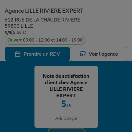
Épargne & retraite
Assurance emprunteur
Prévoyance et dépendance
Protection de la famille
Agence LILLE RIVIERE EXPERT
612 RUE DE LA CHAUDE RIVIERE
Vos projets
Assurance animal de compagnie
Protection juridique
Plan épargne retraite
59800 LILLE
(6 avis)
Note de 5 sur 5
5
/5
Ouvert
09:00 - 12:00 et 14:00 - 19:00
Conseil assurance
Assurance vie
Partir en vacances
Prendre un RDV
Voir l'agence
Outre-mer
Placements financiers
Déménager
Note de satisfaction
client chez Agence
Professionnels
Investissements immobiliers
Changer de voiture
Assurance auto
LILLE RIVIERE
EXPERT
5
/5
Allianz en France
Transmission
Départ à la retraite
Assurance habitation
Note de 5 sur 5
Avis Google
Préparer l’avenir
Le Pack Famille