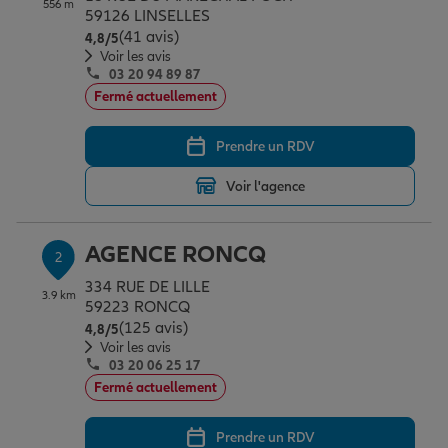
556 m
Épargne & retraite
Assurance emprunteur
Prévoyance et dépendance
Protection de la famille
59126 LINSELLES
(41 avis)
Note de 4.8 sur 5
4,8
/5
Voir les avis
03 20 94 89 87
Vos projets
Assurance animal de compagnie
Protection juridique
Plan épargne retraite
Fermé actuellement
Prendre un RDV
Conseil assurance
Assurance vie
Partir en vacances
Voir l'agence
Outre-mer
Placements financiers
Déménager
AGENCE RONCQ
2
334 RUE DE LILLE
3.9 km
Professionnels
Investissements immobiliers
Changer de voiture
Assurance auto
59223 RONCQ
(125 avis)
Note de 4.8 sur 5
4,8
/5
Voir les avis
03 20 06 25 17
Allianz en France
Transmission
Départ à la retraite
Assurance habitation
Fermé actuellement
Prendre un RDV
Préparer l’avenir
Le Pack Famille