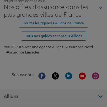
toujours près de chez vous.
Nos offres d'assurance dans les
plus grandes villes de France
Toutes les agences Allianz de France
Tous nos guides et conseils Allianz
Accueil
Trouver une agence Allianz
Assurance Nord
Assurance Linselles
Aller sur la page Facebook de Allianz
Aller sur la page Twitter de All
Aller sur la page Linke
Aller sur la pa
Aller 
Suivez-nous
Allianz