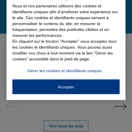
Nous et nos partenaires utilisons des cookies et
identifiants uniques afin d'améliorer votre expérience sur
le site. Ces cookies et identifiants uniques servent à
personnaliser le contenu du site, en mesurer la
fréquentation, permettre des publicités ciblées et en
mesurer les performances.
Derniers avis de nos agences Allianz
En cliquant sur le bouton "Accepter" vous acceptez tous
les cookies et identifiants uniques. Vous pouvez aussi
modifier vos choix à tout moment via le lien "Gérer les
Fanny B.
cookies" accessible dans le pied de page.
Note de 5 sur 5
Le 09/08/2026 - Agence LANGRES-SAINT GEOSMES
Gérer les cookies et identifiants uniques
Très bonne agence. Notre conseillère Laura est
réactive et professionnelle.
Accepter
Voir tous les avis