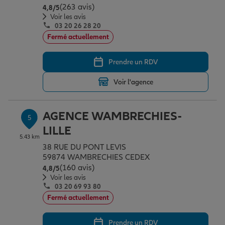
(263 avis)
Note de 4.8 sur 5
4,8
/5
Voir les avis
03 20 26 28 20
Fermé actuellement
Prendre un RDV
Voir l'agence
AGENCE WAMBRECHIES-
5
LILLE
5.43 km
38 RUE DU PONT LEVIS
59874 WAMBRECHIES CEDEX
(160 avis)
Note de 4.8 sur 5
4,8
/5
Voir les avis
03 20 69 93 80
Fermé actuellement
Prendre un RDV