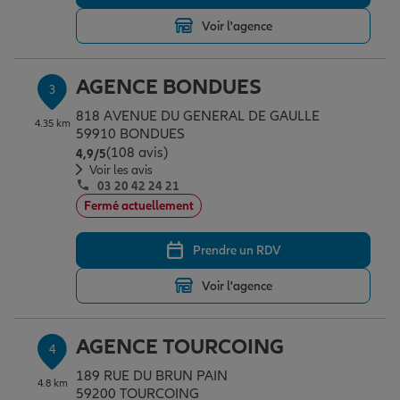
Voir l'agence
Garantie des accidents de la vie
AGENCE BONDUES
3
818 AVENUE DU GENERAL DE GAULLE
Assurance scolaire
4.35 km
59910 BONDUES
(108 avis)
Note de 4.9 sur 5
4,9
/5
Voir les avis
03 20 42 24 21
Protection juridique
Fermé actuellement
Prendre un RDV
Retraite
Voir l'agence
Tous nos devis d'assurance
AGENCE TOURCOING
4
189 RUE DU BRUN PAIN
4.8 km
59200 TOURCOING