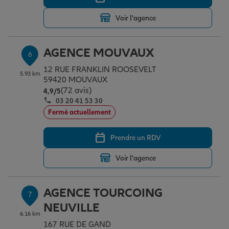
Voir l'agence
AGENCE MOUVAUX
6
12 RUE FRANKLIN ROOSEVELT
5.93 km
59420 MOUVAUX
(72 avis)
Note de 4.9 sur 5
4,9
/5
03 20 41 53 30
Fermé actuellement
Prendre un RDV
Voir l'agence
AGENCE TOURCOING
7
NEUVILLE
6.16 km
167 RUE DE GAND