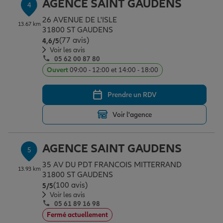
AGENCE SAINT GAUDENS
4
26 AVENUE DE L'ISLE
13.67 km
31800 ST GAUDENS
(77 avis)
Note de 4.6 sur 5
4,6
/5
Voir les avis
05 62 00 87 80
Ouvert
09:00 - 12:00 et 14:00 - 18:00
Prendre un RDV
Voir l'agence
AGENCE SAINT GAUDENS
5
35 AV DU PDT FRANCOIS MITTERRAND
13.93 km
31800 ST GAUDENS
(100 avis)
Note de 5 sur 5
5
/5
Voir les avis
05 61 89 16 98
Fermé actuellement