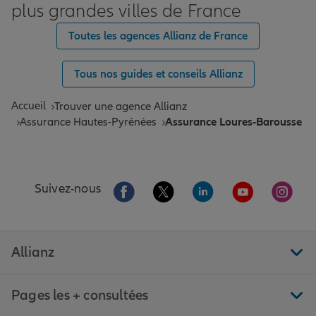
plus grandes villes de France
Toutes les agences Allianz de France
Tous nos guides et conseils Allianz
Accueil
Trouver une agence Allianz
Assurance Hautes-Pyrénées
Assurance Loures-Barousse
Aller sur la page Facebook de Allianz
Aller sur la page Twitter de All
Aller sur la page Linke
Aller sur la pa
Aller 
Suivez-nous
Allianz
Pages les + consultées