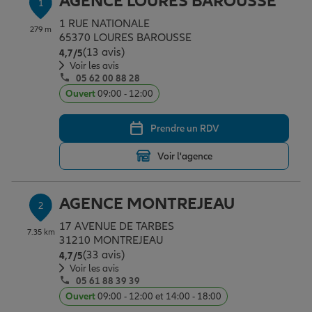
AGENCE LOURES BAROUSSE
1
Épargne & retraite
Assurance emprunteur
Prévoyance et dépendance
Protection de la famille
1 RUE NATIONALE
279 m
65370 LOURES BAROUSSE
(13 avis)
Note de 4.7 sur 5
4,7
/5
Vos projets
Assurance animal de compagnie
Protection juridique
Plan épargne retraite
Voir les avis
05 62 00 88 28
Ouvert
09:00 - 12:00
Conseil assurance
Assurance vie
Partir en vacances
Prendre un RDV
Voir l'agence
Outre-mer
Placements financiers
Déménager
AGENCE MONTREJEAU
2
Professionnels
Investissements immobiliers
Changer de voiture
Assurance auto
17 AVENUE DE TARBES
7.35 km
31210 MONTREJEAU
(33 avis)
Note de 4.7 sur 5
4,7
/5
Allianz en France
Transmission
Départ à la retraite
Assurance habitation
Voir les avis
05 61 88 39 39
Ouvert
09:00 - 12:00 et 14:00 - 18:00
Préparer l’avenir
Le Pack Famille