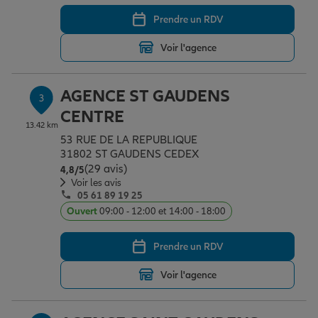
Prendre un RDV
Garantie des accidents de la vie
Voir l'agence
AGENCE ST GAUDENS
Assurance scolaire
3
CENTRE
13.42 km
53 RUE DE LA REPUBLIQUE
Protection juridique
31802 ST GAUDENS CEDEX
(29 avis)
Note de 4.8 sur 5
4,8
/5
Voir les avis
05 61 89 19 25
Retraite
Ouvert
09:00 - 12:00 et 14:00 - 18:00
Prendre un RDV
Tous nos devis d'assurance
Voir l'agence