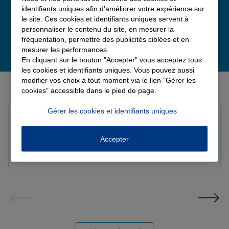
identifiants uniques afin d'améliorer votre expérience sur
le site. Ces cookies et identifiants uniques servent à
personnaliser le contenu du site, en mesurer la
fréquentation, permettre des publicités ciblées et en
mesurer les performances.
En cliquant sur le bouton "Accepter" vous acceptez tous
les cookies et identifiants uniques. Vous pouvez aussi
Derniers avis de nos agences Allianz
modifier vos choix à tout moment via le lien "Gérer les
cookies" accessible dans le pied de page.
Gérer les cookies et identifiants uniques
Fanny B.
Note de 5 sur 5
Le 09/08/2026 - Agence LANGRES-SAINT GEOSMES
Accepter
Très bonne agence. Notre conseillère Laura est
réactive et professionnelle.