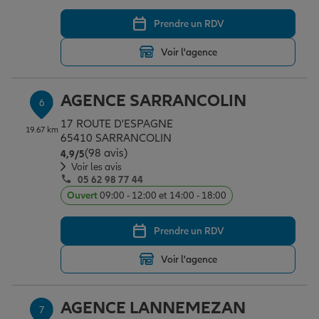
Prendre un RDV
Voir l'agence
AGENCE SARRANCOLIN
6
17 ROUTE D'ESPAGNE
19.67 km
65410 SARRANCOLIN
(98 avis)
Note de 4.9 sur 5
4,9
/5
Voir les avis
05 62 98 77 44
Ouvert
09:00 - 12:00 et 14:00 - 18:00
Prendre un RDV
Voir l'agence
AGENCE LANNEMEZAN
7