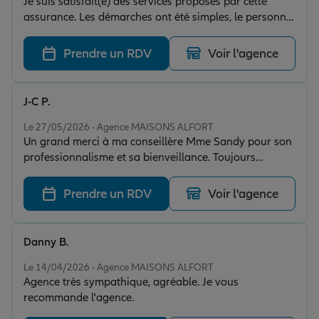
Je suis satisfait(e) des services proposés par cette
assurance. Les démarches ont été simples, le personnel
est à l'écoute et réactif. Les explications fournies sont
claires et le traitement de mon dossier a été rapide. Je
Prendre un RDV
Voir l'agence
recommande cette assurance pour son
professionnalisme et la qualité de son
accompagnement.
J-C P.
Note de 5 sur 5
Le 27/05/2026 - Agence MAISONS ALFORT
Un grand merci à ma conseillère Mme Sandy pour son
professionnalisme et sa bienveillance. Toujours
disponible pour répondre à mes questions, avec des
conseils adaptés et un suivi sérieux. C’est rassurant
Prendre un RDV
Voir l'agence
d’être aussi bien accompagné.
Danny B.
Note de 5 sur 5
Le 14/04/2026 - Agence MAISONS ALFORT
Agence très sympathique, agréable. Je vous
recommande l'agence.