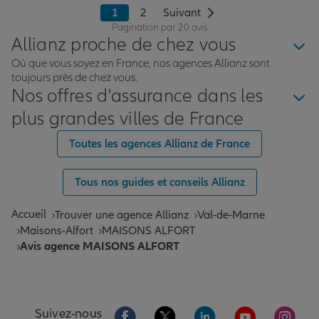
1
2
Suivant
Pagination par 20 avis
Allianz proche de chez vous
Où que vous soyez en France, nos agences Allianz sont
toujours près de chez vous.
Nos offres d'assurance dans les
plus grandes villes de France
Toutes les agences Allianz de France
Tous nos guides et conseils Allianz
Accueil
Trouver une agence Allianz
Val-de-Marne
Maisons-Alfort
MAISONS ALFORT
Avis agence MAISONS ALFORT
Aller sur la page Facebook de Allianz
Aller sur la page Twitter de All
Aller sur la page Linke
Aller sur la pa
Aller 
Suivez-nous