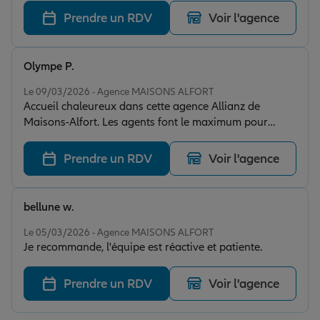
raison. Je suis choqué de la façon dont elle me reçoit
Prendre un RDV
Voir l'agence
soit par téléphone soit en personne donc je parle bien
de l'accueil en général. Quand on me dit on vous
rappelle monsieur pour vous apporter une solution
Olympe P.
c'est là ou la magie opère,juste au moment je
Note de 5 sur 5
commence à désespéré que c'est mort elle ne va jamais
Le 09/03/2026 - Agence MAISONS ALFORT
Accueil chaleureux dans cette agence Allianz de
me rappeler alors que c'est important que je sache
Maisons-Alfort. Les agents font le maximum pour
quoi, et là mon téléphone sonne c'est bien l'agence qui
négocier les prix en gardant les mêmes garanties je
me rappelle c'est vraiment magique. L'affaire conclue.
vous recommande à 100%
Allez y sans hésiter vous ne serez pas déçu. À bon
Prendre un RDV
Voir l'agence
entendeur, salut !!!
bellune w.
Note de 5 sur 5
Le 05/03/2026 - Agence MAISONS ALFORT
Je recommande, l'équipe est réactive et patiente.
Prendre un RDV
Voir l'agence