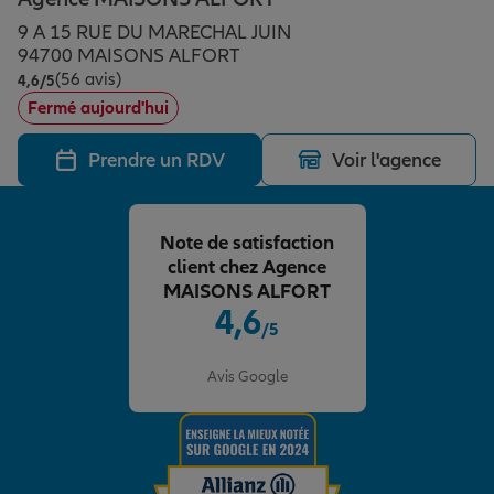
Épargne & retraite
Assurance emprunteur
Prévoyance et dépendance
Protection de la famille
9 A 15 RUE DU MARECHAL JUIN
94700 MAISONS ALFORT
(56 avis)
Note de 4.6 sur 5
4,6
/5
Vos projets
Assurance animal de compagnie
Protection juridique
Plan épargne retraite
Fermé aujourd'hui
Prendre un RDV
Voir l'agence
Conseil assurance
Assurance vie
Partir en vacances
Note de satisfaction
Outre-mer
Placements financiers
Déménager
client chez Agence
MAISONS ALFORT
4,6
/5
Professionnels
Investissements immobiliers
Changer de voiture
Assurance auto
Note de 4.6 sur 5
Avis Google
Allianz en France
Transmission
Départ à la retraite
Assurance habitation
Préparer l’avenir
Le Pack Famille