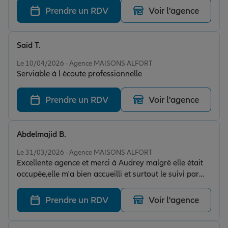
Prendre un RDV
Voir l'agence
Said T.
Note de 5 sur 5
Le 10/04/2026 - Agence MAISONS ALFORT
Serviable à l écoute professionnelle
Prendre un RDV
Voir l'agence
Abdelmajid B.
Note de 5 sur 5
Le 31/03/2026 - Agence MAISONS ALFORT
Excellente agence et merci à Audrey malgré elle était
occupée,elle m'a bien accueilli et surtout le suivi par
téléphone de Madame Sandrine très réactif
professionnel accueillante. Merci encore
Prendre un RDV
Voir l'agence