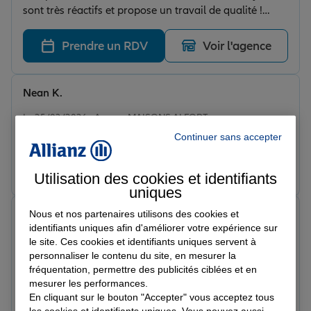
sont très réactifs et propose un travail de qualité !
Merci à vous deux
Prendre un RDV
Voir l'agence
Nean K.
Note de 5 sur 5
Le 25/03/2026 - Agence MAISONS ALFORT
Content bien passé.
Continuer sans accepter
Prendre un RDV
Voir l'agence
Utilisation des cookies et identifiants
uniques
Nous et nos partenaires utilisons des cookies et
HMZ
identifiants uniques afin d'améliorer votre expérience sur
Note de 5 sur 5
Le 23/03/2026 - Agence MAISONS ALFORT
le site. Ces cookies et identifiants uniques servent à
Très bonne expérience avec Allianz ! Conseiller à
personnaliser le contenu du site, en mesurer la
l’écoute, explications claires et suivi impeccable. Mon
fréquentation, permettre des publicités ciblées et en
mesurer les performances.
dossier a été géré rapidement et efficacement. C’est
En cliquant sur le bouton "Accepter" vous acceptez tous
rare de trouver un service aussi sérieux aujourd’hui. Je
Prendre un RDV
Voir l'agence
les cookies et identifiants uniques. Vous pouvez aussi