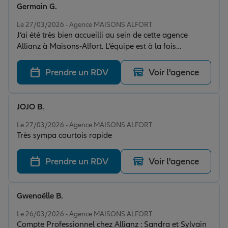
Germain G.
Note de 5 sur 5
Le 27/03/2026 - Agence MAISONS ALFORT
J’ai été très bien accueilli au sein de cette agence
Allianz à Maisons-Alfort. L’équipe est à la fois
chaleureuse, professionnelle et à l’écoute de ses clients.
On sent tout de suite un vrai sérieux et une volonté de
Prendre un RDV
Voir l'agence
bien faire. Les conseils sont clairs, personnalisés et
donnés avec transparence, ce qui est vraiment
appréciable. Je recommande vivement cette agence
JOJO B.
pour la qualité de son service et son
Note de 5 sur 5
professionnalisme. Une excellente expérience !
Le 27/03/2026 - Agence MAISONS ALFORT
Très sympa courtois rapide
Prendre un RDV
Voir l'agence
Gwenaëlle B.
Note de 5 sur 5
Le 26/03/2026 - Agence MAISONS ALFORT
Compte Professionnel chez Allianz : Sandra et Sylvain