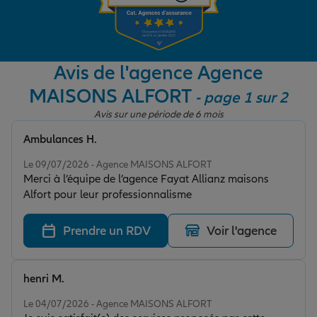
Garantie des accidents de la vie
Avis de l'agence Agence
MAISONS ALFORT
- page 1 sur 2
Assurance scolaire
Avis sur une période de 6 mois
Ambulances H.
Protection juridique
Note de 5 sur 5
Le 09/07/2026 - Agence MAISONS ALFORT
Merci à l’équipe de l’agence Fayat Allianz maisons
Alfort pour leur professionnalisme
Retraite
Prendre un RDV
Voir l'agence
Tous nos devis d'assurance
henri M.
Note de 5 sur 5
Le 04/07/2026 - Agence MAISONS ALFORT