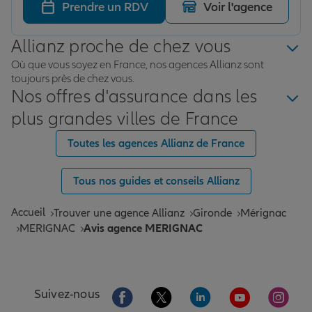
Prendre un RDV
Voir l'agence
Allianz proche de chez vous
Où que vous soyez en France, nos agences Allianz sont
toujours près de chez vous.
Nos offres d'assurance dans les
plus grandes villes de France
Toutes les agences Allianz de France
Tous nos guides et conseils Allianz
Accueil
Trouver une agence Allianz
Gironde
Mérignac
MERIGNAC
Avis agence MERIGNAC
Aller sur la page Facebook de Allianz
Aller sur la page Twitter de All
Aller sur la page Linke
Aller sur la pa
Aller 
Suivez-nous