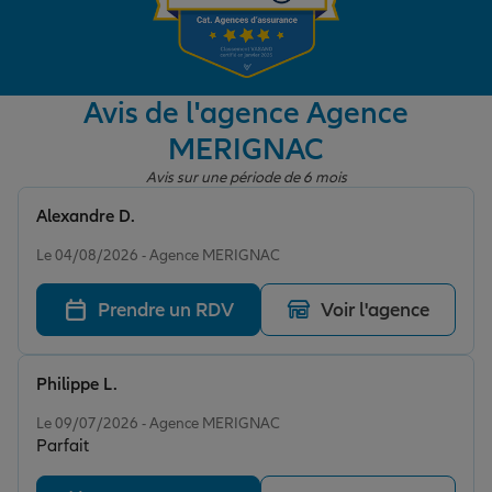
Garantie des accidents de la vie
Avis de l'agence Agence
MERIGNAC
Assurance scolaire
Avis sur une période de 6 mois
Alexandre D.
Protection juridique
Note de 5 sur 5
Le 04/08/2026 - Agence MERIGNAC
Prendre un RDV
Voir l'agence
Retraite
Philippe L.
Tous nos devis d'assurance
Note de 5 sur 5
Le 09/07/2026 - Agence MERIGNAC
Parfait