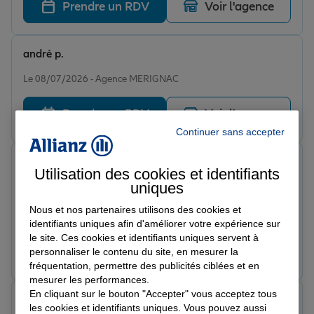
Prendre un RDV
Voir l'agence
andré p.
Note de 5 sur 5
Le 08/07/2026 - Agence MERIGNAC
Prendre un RDV
Voir l'agence
Continuer sans accepter
Younes M.
Utilisation des cookies et identifiants
Note de 5 sur 5
uniques
Le 08/06/2026 - Agence MERIGNAC
Mon conseiller Andrieu et vraiment à l’écoute chaque
Nous et nos partenaires utilisons des cookies et
fois il trouve une solution et répond rapidement pour
identifiants uniques afin d'améliorer votre expérience sur
des documents où elle une simple question. Enfin un
le site. Ces cookies et identifiants uniques servent à
assureur qui et fiable Merci à eux
Prendre un RDV
Voir l'agence
personnaliser le contenu du site, en mesurer la
fréquentation, permettre des publicités ciblées et en
mesurer les performances.
En cliquant sur le bouton "Accepter" vous acceptez tous
zaza y.
les cookies et identifiants uniques. Vous pouvez aussi
Note de 5 sur 5