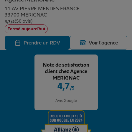
Épargne & retraite
Assurance emprunteur
Prévoyance et dépendance
Protection de la famille
11 AV PIERRE MENDES FRANCE
33700 MERIGNAC
(50 avis)
Note de 4.7 sur 5
4,7
/5
Vos projets
Assurance animal de compagnie
Protection juridique
Plan épargne retraite
Fermé aujourd'hui
Prendre un RDV
Voir l'agence
Conseil assurance
Assurance vie
Partir en vacances
Note de satisfaction
Outre-mer
Placements financiers
Déménager
client chez Agence
MERIGNAC
4,7
/5
Professionnels
Investissements immobiliers
Changer de voiture
Assurance auto
Note de 4.7 sur 5
Avis Google
Allianz en France
Transmission
Départ à la retraite
Assurance habitation
Préparer l’avenir
Le Pack Famille