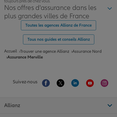
toujours près de chez vous.
Nos offres d'assurance dans les
plus grandes villes de France
Toutes les agences Allianz de France
Tous nos guides et conseils Allianz
Accueil
Trouver une agence Allianz
Assurance Nord
Assurance Merville
Aller sur la page Facebook de Allianz
Aller sur la page Twitter de All
Aller sur la page Linke
Aller sur la pa
Aller 
Suivez-nous
Allianz