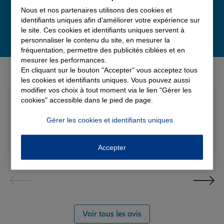
Nous et nos partenaires utilisons des cookies et
identifiants uniques afin d'améliorer votre expérience sur
le site. Ces cookies et identifiants uniques servent à
personnaliser le contenu du site, en mesurer la
fréquentation, permettre des publicités ciblées et en
mesurer les performances.
Derniers avis de nos agences Allianz
En cliquant sur le bouton "Accepter" vous acceptez tous
les cookies et identifiants uniques. Vous pouvez aussi
modifier vos choix à tout moment via le lien "Gérer les
louna p.
cookies" accessible dans le pied de page.
Note de 5 sur 5
Le 06/08/2026 - Agence SOURDEVAL
Gérer les cookies et identifiants uniques
Accepter
Voir tous les avis