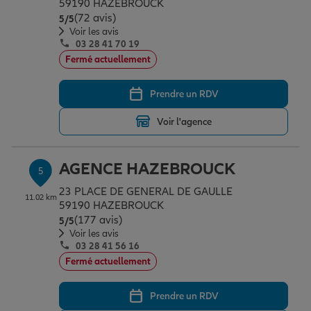
59190 HAZEBROUCK
(72 avis)
Note de 5 sur 5
5
/5
Voir les avis
03 28 41 70 19
Fermé actuellement
Prendre un RDV
Voir l'agence
AGENCE HAZEBROUCK
5
23 PLACE DE GENERAL DE GAULLE
11.02 km
59190 HAZEBROUCK
(177 avis)
Note de 5 sur 5
5
/5
Voir les avis
03 28 41 56 16
Fermé actuellement
Prendre un RDV