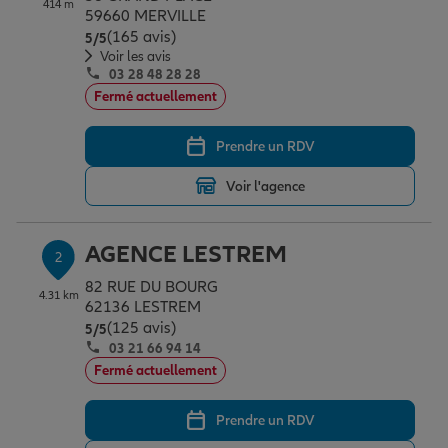
414 m
Épargne & retraite
Assurance emprunteur
Prévoyance et dépendance
Protection de la famille
59660 MERVILLE
(165 avis)
Note de 5 sur 5
5
/5
Voir les avis
03 28 48 28 28
Vos projets
Assurance animal de compagnie
Protection juridique
Plan épargne retraite
Fermé actuellement
Prendre un RDV
Conseil assurance
Assurance vie
Partir en vacances
Voir l'agence
Outre-mer
Placements financiers
Déménager
AGENCE LESTREM
2
82 RUE DU BOURG
4.31 km
Professionnels
Investissements immobiliers
Changer de voiture
Assurance auto
62136 LESTREM
(125 avis)
Note de 5 sur 5
5
/5
03 21 66 94 14
Allianz en France
Transmission
Départ à la retraite
Assurance habitation
Fermé actuellement
Prendre un RDV
Préparer l’avenir
Le Pack Famille