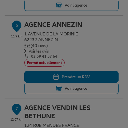
Voir l'agence
AGENCE ANNEZIN
6
1 AVENUE DE LA MORINIE
11.9 km
62232 ANNEZIN
(40 avis)
Note de 5 sur 5
5
/5
Voir les avis
03 59 41 57 64
Fermé actuellement
Prendre un RDV
Voir l'agence
AGENCE VENDIN LES
7
BETHUNE
12.07 km
124 RUE MENDES FRANCE