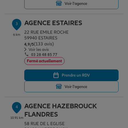
Voir l'agence
Garantie des accidents de la vie
AGENCE ESTAIRES
3
22 RUE EMILE ROCHE
6 km
59940 ESTAIRES
Assurance scolaire
(133 avis)
Note de 4.9 sur 5
4,9
/5
Voir les avis
03 28 48 85 77
Protection juridique
Fermé actuellement
Prendre un RDV
Retraite
Voir l'agence
Tous nos devis d'assurance
AGENCE HAZEBROUCK
4
FLANDRES
10.91 km
58 RUE DE L EGLISE