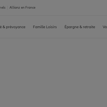
nels
Allianz en France
é & prévoyance
Famille Loisirs
Épargne & retraite
Vo
rance Monteux
ux : 7 agences Allian
Monteux