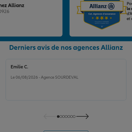
S
Po
hez Allianz
la
20926
d’
et
Derniers avis de nos agences Allianz
nce
Emilie C.
Note de 5 sur 5
Le 06/08/2026 - Agence SOURDEVAL