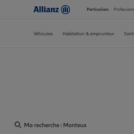
Particuliers
Profession
Véhicules
Habitation & emprunteur
Sant
Accueil
Trouver une agence Allianz
Assurance Vaucluse
Assu
Assurance Monte
Ma recherche :
Monteux