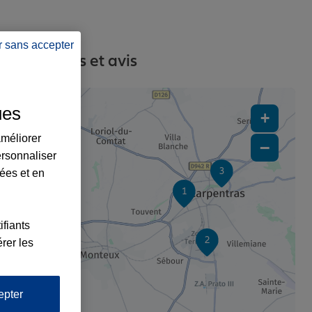
r sans accepter
s, contacts et avis
ues
+
améliorer
−
ersonnaliser
3
lées et en
1
ifiants
2
rer les
epter