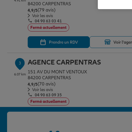
4.91 km
84200 CARPENTRAS
(79 avis)
Note de 4.9 sur 5
4,9
/5
Voir les avis
04 90 63 03 41
Fermé actuellement
Prendre un RDV
Voir l'age
AGENCE CARPENTRAS
3
151 AV DU MONT VENTOUX
6.07 km
84200 CARPENTRAS
(70 avis)
Note de 4.9 sur 5
4,9
/5
Voir les avis
04 90 63 09 35
Fermé actuellement
Prendre un RDV
Voir l'age