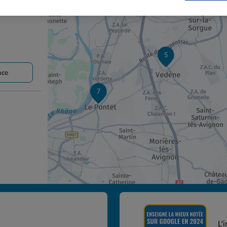
5
nce
7
nce
L'