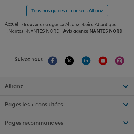
Tous nos guides et conseils Allianz
Accueil
Trouver une agence Allianz
Loire-Atlantique
Nantes
NANTES NORD
Avis agence NANTES NORD
Aller sur la page Facebook de Allianz
Aller sur la page Twitter de All
Aller sur la page Linke
Aller sur la pa
Aller 
Suivez-nous
Allianz
Pages les + consultées
Pages recommandées