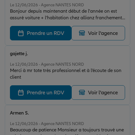
Le 12/06/2026 - Agence NANTES NORD
Bonjour depuis maintenant début de l'année on est
assuré voiture + l’habitation chez allianz franchement.
M. TOTE il nous a toujours bien accueilli Toujours à
l’écoute Très satisfait, par le service. Merci encore
Prendre un RDV
Voir l'agence
gajette j.
Note de 5 sur 5
Le 12/06/2026 - Agence NANTES NORD
Merci à mr tote très professionnel et à l’écoute de son
client
Prendre un RDV
Voir l'agence
Armen S.
Note de 5 sur 5
Le 12/06/2026 - Agence NANTES NORD
Beaucoup de patience Monsieur a toujours trouvé une