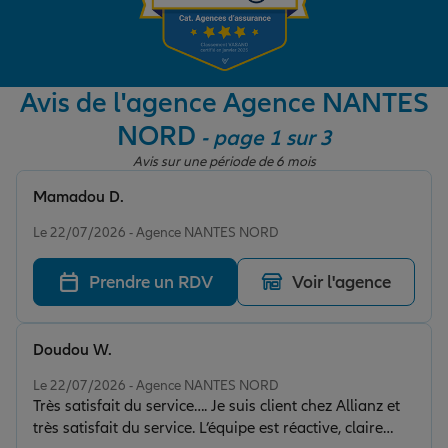
Garantie des accidents de la vie
Avis de l'agence Agence NANTES
NORD
- page 1 sur 3
Assurance scolaire
Avis sur une période de 6 mois
Mamadou D.
Protection juridique
Note de 5 sur 5
Le 22/07/2026 - Agence NANTES NORD
Prendre un RDV
Voir l'agence
Retraite
Doudou W.
Tous nos devis d'assurance
Note de 5 sur 5
Le 22/07/2026 - Agence NANTES NORD
Très satisfait du service…. Je suis client chez Allianz et
très satisfait du service. L’équipe est réactive, claire