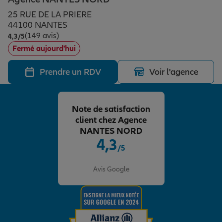
Épargne & retraite
Assurance emprunteur
Prévoyance et dépendance
Protection de la famille
25 RUE DE LA PRIERE
44100 NANTES
(149 avis)
Note de 4.3 sur 5
4,3
/5
Vos projets
Assurance animal de compagnie
Protection juridique
Plan épargne retraite
Fermé aujourd'hui
Prendre un RDV
Voir l'agence
Conseil assurance
Assurance vie
Partir en vacances
Note de satisfaction
Outre-mer
Placements financiers
Déménager
client chez Agence
NANTES NORD
4,3
/5
Professionnels
Investissements immobiliers
Changer de voiture
Assurance auto
Note de 4.3 sur 5
Avis Google
Allianz en France
Transmission
Départ à la retraite
Assurance habitation
Préparer l’avenir
Le Pack Famille