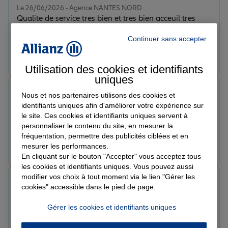
Le 26/06/2026 - Agence NANTES NORD
Qualite de service tres bien et tres bien acceuil tres
soddisfants
Continuer sans accepter
Prendre un RDV
Voir l'agence
Utilisation des cookies et identifiants
uniques
Stanciu I.
Nous et nos partenaires utilisons des cookies et
Note de 5 sur 5
identifiants uniques afin d'améliorer votre expérience sur
Le 25/06/2026 - Agence NANTES NORD
le site. Ces cookies et identifiants uniques servent à
Merci pour le service rendu Mr TOTE très satisfait
personnaliser le contenu du site, en mesurer la
fréquentation, permettre des publicités ciblées et en
Prendre un RDV
Voir l'agence
mesurer les performances.
En cliquant sur le bouton "Accepter" vous acceptez tous
les cookies et identifiants uniques. Vous pouvez aussi
modifier vos choix à tout moment via le lien "Gérer les
Aurélie D.
cookies" accessible dans le pied de page.
Note de 5 sur 5
Le 22/06/2026 - Agence NANTES NORD
Gérer les cookies et identifiants uniques
Très belle équipe, professionnelle et réactive. L'accueil
est chaleureux. Je recommande cette agence.