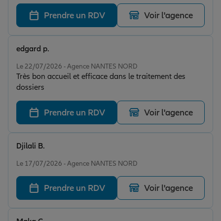
dans ses explications et la gestion des documents
administratifs se fait très rapidement. Je recommande
Prendre un RDV
Voir l'agence
sans hésiter Merci pour tout Allianz et Mr Arnaud
Lecomte El également
edgard p.
Note de 5 sur 5
Le 22/07/2026 - Agence NANTES NORD
Très bon accueil et efficace dans le traitement des
dossiers
Prendre un RDV
Voir l'agence
Djilali B.
Note de 5 sur 5
Le 17/07/2026 - Agence NANTES NORD
Prendre un RDV
Voir l'agence