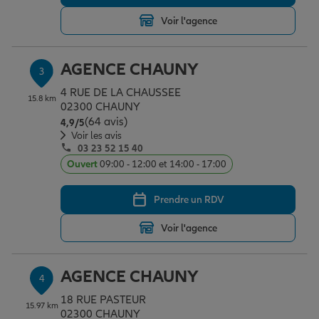
Voir l'agence
Garantie des accidents de la vie
AGENCE CHAUNY
3
4 RUE DE LA CHAUSSEE
Assurance scolaire
15.8 km
02300 CHAUNY
(64 avis)
Note de 4.9 sur 5
4,9
/5
Voir les avis
03 23 52 15 40
Protection juridique
Ouvert
09:00 - 12:00 et 14:00 - 17:00
Prendre un RDV
Retraite
Voir l'agence
Tous nos devis d'assurance
AGENCE CHAUNY
4
18 RUE PASTEUR
15.97 km
02300 CHAUNY