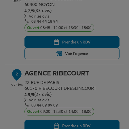
509 m
Épargne & retraite
Assurance emprunteur
Prévoyance et dépendance
Protection de la famille
60400 NOYON
(33 avis)
Note de 4.7 sur 5
4,7
/5
Voir les avis
03 44 44 18 94
Vos projets
Assurance animal de compagnie
Protection juridique
Plan épargne retraite
Ouvert
08:45 - 12:00 et 13:30 - 18:00
Prendre un RDV
Conseil assurance
Assurance vie
Partir en vacances
Voir l'agence
Outre-mer
Placements financiers
Déménager
AGENCE RIBECOURT
2
22 RUE DE PARIS
9.73 km
Professionnels
Investissements immobiliers
Changer de voiture
Assurance auto
60170 RIBECOURT DRESLINCOURT
(27 avis)
Note de 4.5 sur 5
4,5
/5
Voir les avis
03 44 09 09 09
Allianz en France
Transmission
Départ à la retraite
Assurance habitation
Ouvert
09:00 - 12:30 et 14:00 - 18:00
Prendre un RDV
Préparer l’avenir
Le Pack Famille