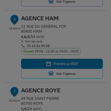
Voir l'agence
AGENCE HAM
6
32 RUE DU GENERAL FOY
19.34 km
80400 HAM
(54 avis)
Note de 4.8 sur 5
4,8
/5
Voir les avis
03 23 81 09 08
Ouvert
09:00 - 12:00 et 14:00 - 18:00
Prendre un RDV
Voir l'agence
AGENCE ROYE
7
49 RUE SAINT PIERRE
20.54 km
80700 ROYE
(26 avis)
Note de 5 sur 5
5
/5