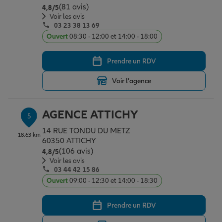
(81 avis)
Note de 4.8 sur 5
4,8
/5
Voir les avis
03 23 38 13 69
Ouvert
08:30 - 12:00 et 14:00 - 18:00
Prendre un RDV
Voir l'agence
AGENCE ATTICHY
5
14 RUE TONDU DU METZ
18.63 km
60350 ATTICHY
(106 avis)
Note de 4.8 sur 5
4,8
/5
Voir les avis
03 44 42 15 86
Ouvert
09:00 - 12:30 et 14:00 - 18:30
Prendre un RDV