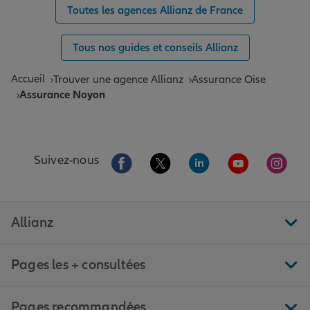
Toutes les agences Allianz de France
Tous nos guides et conseils Allianz
Accueil
Trouver une agence Allianz
Assurance Oise
Assurance Noyon
Aller sur la page Facebook de Allianz
Aller sur la page Twitter de All
Aller sur la page Linke
Aller sur la pa
Aller 
Suivez-nous
Allianz
Pages les + consultées
Pages recommandées