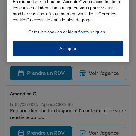
En cliquant sur le bouton "Accepter" vous acceptez tous
véhicules sans soucis merci encore à toute l’équipe
les cookies et identifiants uniques. Vous pouvez aussi
pour votre accueil.
Prendre un RDV
Voir l'agence
modifier vos choix à tout moment via le lien "Gérer les
cookies" accessible dans le pied de page.
Gérer les cookies et identifiants uniques
Christophe D.
Note de 5 sur 5
Le 03/03/2026 - Agence ORCHIES
Accepter
Mon conseiller a repondu à ma demande de dossier,
toujours satisfait d'Allianz à l'écoute de la clientèle.
Prendre un RDV
Voir l'agence
Amandine C.
Note de 5 sur 5
Le 03/03/2026 - Agence ORCHIES
Relation client au top toujours à l’écoute merci de votre
réactivité au top
Prendre un RDV
Voir l'agence