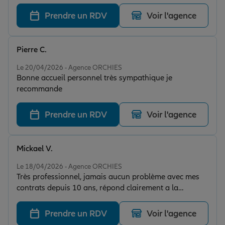
Prendre un RDV
Voir l'agence
Pierre C.
Note de 5 sur 5
Le 20/04/2026 - Agence ORCHIES
Bonne accueil personnel très sympathique je
recommande
Prendre un RDV
Voir l'agence
Mickael V.
Note de 5 sur 5
Le 18/04/2026 - Agence ORCHIES
Très professionnel, jamais aucun problème avec mes
contrats depuis 10 ans, répond clairement a la
moindre question, l'âme familiale c'est rare de nos
jours ,pour les motards je recommande a 100% et très
Prendre un RDV
Voir l'agence
réactif au mail comme appel.