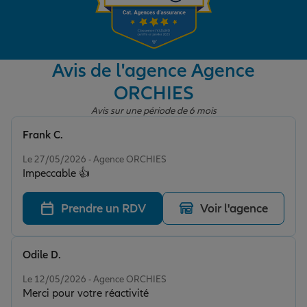
Garantie des accidents de la vie
Avis de l'agence Agence
ORCHIES
Assurance scolaire
Avis sur une période de 6 mois
Frank C.
Protection juridique
Note de 5 sur 5
Le 27/05/2026 - Agence ORCHIES
Impeccable 👍
Retraite
Prendre un RDV
Voir l'agence
Tous nos devis d'assurance
Odile D.
Note de 5 sur 5
Le 12/05/2026 - Agence ORCHIES
Merci pour votre réactivité