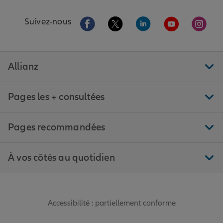
Aller sur la page Facebook de Allianz
Aller sur la page Twitter de All
Aller sur la page Linke
Aller sur la pa
Aller 
Suivez-nous
Allianz
Pages les + consultées
Pages recommandées
À vos côtés au quotidien
Accessibilité : partiellement conforme