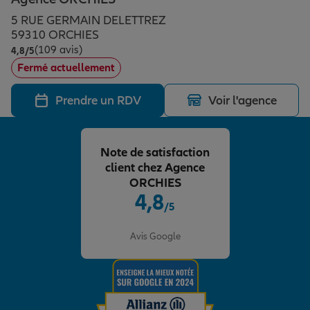
Épargne & retraite
Assurance emprunteur
Prévoyance et dépendance
Protection de la famille
5 RUE GERMAIN DELETTREZ
59310 ORCHIES
(109 avis)
Note de 4.8 sur 5
4,8
/5
Vos projets
Assurance animal de compagnie
Protection juridique
Plan épargne retraite
Fermé actuellement
Prendre un RDV
Voir l'agence
Conseil assurance
Assurance vie
Partir en vacances
Note de satisfaction
Outre-mer
Placements financiers
Déménager
client chez Agence
ORCHIES
4,8
/5
Professionnels
Investissements immobiliers
Changer de voiture
Assurance auto
Note de 4.8 sur 5
Avis Google
Allianz en France
Transmission
Départ à la retraite
Assurance habitation
Préparer l’avenir
Le Pack Famille