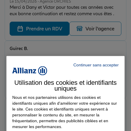
Le 15/04/2026 - Agence ORCHIES
Merci à Dany et Victor pour toutes ces années avec
eux bonne continuation et restez comme vous êtes .
Prendre un RDV
Voir l'agence
Guirec B.
Note de 5 sur 5
Le 24/03/2026 - Agence ORCHIES
Très bonne expérience après un dossier de sinistre
Continuer sans accepter
automobile compliqué. Conseils de qualité,
disponibilité par téléphone et suivi régulier. Je
Utilisation des cookies et identifiants
recommande ce bureau d'assurance.
Prendre un RDV
Voir l'agence
uniques
Nous et nos partenaires utilisons des cookies et
identifiants uniques afin d'améliorer votre expérience sur
Sahel T.
le site. Ces cookies et identifiants uniques servent à
Note de 5 sur 5
personnaliser le contenu du site, en mesurer la
Le 20/03/2026 - Agence ORCHIES
fréquentation, permettre des publicités ciblées et en
Super relation client font le maximum pour faire des
mesurer les performances.
devis les moins cher, je continuerai à assurer mes