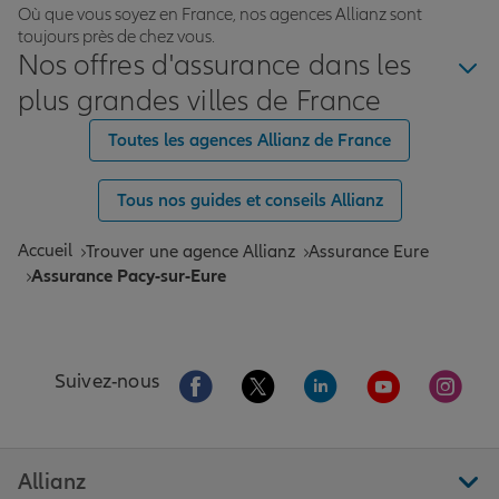
Où que vous soyez en France, nos agences Allianz sont
toujours près de chez vous.
Nos offres d'assurance dans les
plus grandes villes de France
Toutes les agences Allianz de France
Tous nos guides et conseils Allianz
Accueil
Trouver une agence Allianz
Assurance Eure
Assurance Pacy-sur-Eure
Aller sur la page Facebook de Allianz
Aller sur la page Twitter de All
Aller sur la page Linke
Aller sur la pa
Aller 
Suivez-nous
Allianz