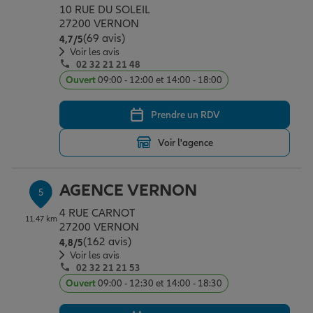
10 RUE DU SOLEIL
27200 VERNON
(69 avis)
Note de 4.7 sur 5
4,7
/5
Voir les avis
02 32 21 21 48
Ouvert
09:00 - 12:00 et 14:00 - 18:00
Prendre un RDV
Voir l'agence
AGENCE VERNON
5
4 RUE CARNOT
11.47 km
27200 VERNON
(162 avis)
Note de 4.8 sur 5
4,8
/5
Voir les avis
02 32 21 21 53
Ouvert
09:00 - 12:30 et 14:00 - 18:30