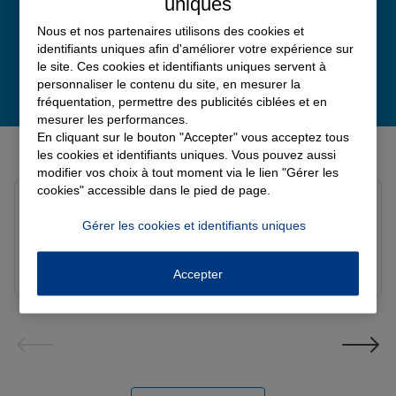
uniques
Nous et nos partenaires utilisons des cookies et
identifiants uniques afin d'améliorer votre expérience sur
le site. Ces cookies et identifiants uniques servent à
personnaliser le contenu du site, en mesurer la
fréquentation, permettre des publicités ciblées et en
mesurer les performances.
En cliquant sur le bouton "Accepter" vous acceptez tous
Derniers avis de nos agences Allianz
les cookies et identifiants uniques. Vous pouvez aussi
modifier vos choix à tout moment via le lien "Gérer les
cookies" accessible dans le pied de page.
louna p.
Note de 5 sur 5
Gérer les cookies et identifiants uniques
Le 06/08/2026 - Agence SOURDEVAL
Accepter