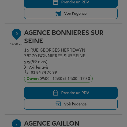
Prendre un RDV
Voir l'agence
AGENCE BONNIERES SUR
6
SEINE
14.98 km
16 RUE GEORGES HERREWYN
78270 BONNIERES SUR SEINE
(59 avis)
Note de 5 sur 5
5
/5
Voir les avis
01 84 74 70 99
Ouvert
09:00 - 12:30 et 14:00 - 17:30
Prendre un RDV
Voir l'agence
AGENCE GAILLON
7