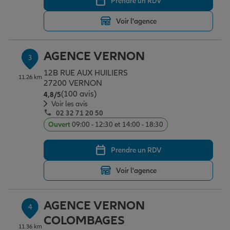
Prendre un RDV
Voir l'agence
Garantie des accidents de la vie
AGENCE VERNON
3
Assurance scolaire
12B RUE AUX HUILIERS
11.26 km
27200 VERNON
(100 avis)
Note de 4.8 sur 5
4,8
/5
Voir les avis
Protection juridique
02 32 71 20 50
Ouvert
09:00 - 12:30 et 14:00 - 18:30
Retraite
Prendre un RDV
Voir l'agence
Tous nos devis d'assurance
AGENCE VERNON
4
COLOMBAGES
11.36 km