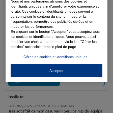
Nous et nos partenaires utilisons des cookies et
identifiants uniques afin d'améliorer votre expérience sur
ALAIN B.
le site. Ces cookies et identifiants uniques servent à
Note de 5 sur 5
personnaliser le contenu du site, en mesurer la
Le 25/02/2026 - Agence PARIS LE MARAIS
fréquentation, permettre des publicités ciblées et en
mesurer les performances.
Prendre un RDV
Voir l'agence
En cliquant sur le bouton "Accepter" vous acceptez tous
les cookies et identifiants uniques. Vous pouvez aussi
modifier vos choix à tout moment via le lien "Gérer les
cookies" accessible dans le pied de page.
Guillaume B.
Note de 5 sur 5
Le 20/02/2026 - Agence PARIS LE MARAIS
Gérer les cookies et identifiants uniques
J’ai été très bien accueilli et très bien conseillé quant à
mes besoins. Merci beaucoup.
Accepter
Prendre un RDV
Voir l'agence
Basile M.
Note de 5 sur 5
Le 19/02/2026 - Agence PARIS LE MARAIS
Très satisfait de mon assureur ! Service rapide, équipe