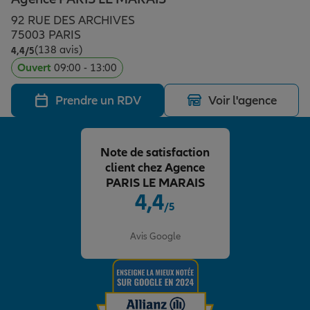
Épargne & retraite
Assurance emprunteur
Prévoyance et dépendance
Protection de la famille
92 RUE DES ARCHIVES
75003 PARIS
(138 avis)
Note de 4.4 sur 5
4,4
/5
Vos projets
Assurance animal de compagnie
Protection juridique
Plan épargne retraite
Ouvert
09:00 - 13:00
Prendre un RDV
Voir l'agence
Conseil assurance
Assurance vie
Partir en vacances
Note de satisfaction
Outre-mer
Placements financiers
Déménager
client chez Agence
PARIS LE MARAIS
4,4
/5
Professionnels
Investissements immobiliers
Changer de voiture
Assurance auto
Note de 4.4 sur 5
Avis Google
Allianz en France
Transmission
Départ à la retraite
Assurance habitation
Préparer l’avenir
Le Pack Famille