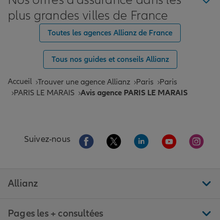
Nos offres d'assurance dans les
plus grandes villes de France
Toutes les agences Allianz de France
Tous nos guides et conseils Allianz
Accueil
Trouver une agence Allianz
Paris
Paris
PARIS LE MARAIS
Avis agence PARIS LE MARAIS
Aller sur la page Facebook de Allianz
Aller sur la page Twitter de All
Aller sur la page Linke
Aller sur la pa
Aller 
Suivez-nous
Allianz
Pages les + consultées