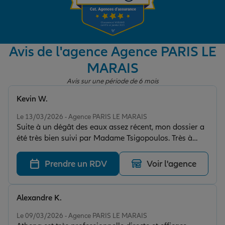
Garantie des accidents de la vie
Avis de l'agence Agence PARIS LE
MARAIS
Assurance scolaire
Avis sur une période de 6 mois
Kevin W.
Protection juridique
Note de 5 sur 5
Le 13/03/2026 - Agence PARIS LE MARAIS
Suite à un dégât des eaux assez récent, mon dossier a
été très bien suivi par Madame Tsigopoulos. Très à
Retraite
l'écoute et hyper réactive malgré son agenda chargé,
elle s'investit à 100% de A à Z dans son travail ! C'est
Prendre un RDV
Voir l'agence
vraiment très rassurant de se sentir écouté et
Tous nos devis d'assurance
accompagné dans ce type de situation, là où beaucoup
d'autres assureurs préfèrent choisir la facilité dès qu'ils
Alexandre K.
rencontrent un petit obstacle…
Note de 5 sur 5
Le 09/03/2026 - Agence PARIS LE MARAIS