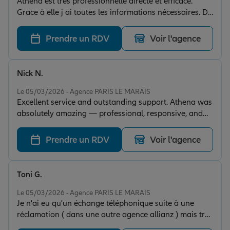
Athena est très professionnelle directe et efficace.
Grace à elle j ai toutes les informations nécessaires. De
plus elle se souvient des clients et détails des
interactions passées, ce qui ne gâche rien. Merci
Prendre un RDV
Voir l'agence
beaucoup Athena.
Nick N.
Note de 5 sur 5
Le 05/03/2026 - Agence PARIS LE MARAIS
Excellent service and outstanding support. Athena was
absolutely amazing — professional, responsive, and
incredibly helpful. She guided me through every step
and answered all my questions clearly and patiently.
Prendre un RDV
Voir l'agence
Truly one of the best customer service experiences I’ve
had. Thank you!
Toni G.
Note de 5 sur 5
Le 05/03/2026 - Agence PARIS LE MARAIS
Je n'ai eu qu'un échange téléphonique suite à une
réclamation ( dans une autre agence allianz ) mais très
efficace, si les gens prenaient leur travail au sérieux