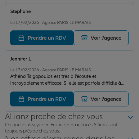
Stéphane
Note de 5 sur 5
Le 17/02/2026 - Agence PARIS LE MARAIS
Prendre un RDV
Voir l'agence
Jennifer L.
Note de 5 sur 5
Le 17/02/2026 - Agence PARIS LE MARAIS
Athéna Tsigopoulos est très à l’écoute et
incroyablement efficace. Si elle est parfois difficile à
joindre, c’est parce qu’elle est pleinement investie dans
chaque dossier qu’elle traite. Son travail est toujours
Prendre un RDV
Voir l'agence
impeccable. Je recommande sans hésiter !
Allianz proche de chez vous
Où que vous soyez en France, nos agences Allianz sont
toujours près de chez vous.