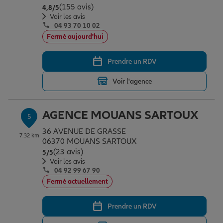
(155 avis)
Note de 4.8 sur 5
4,8
/5
Voir les avis
04 93 70 10 02
Fermé aujourd'hui
Prendre un RDV
Voir l'agence
AGENCE MOUANS SARTOUX
5
36 AVENUE DE GRASSE
7.32 km
06370 MOUANS SARTOUX
(23 avis)
Note de 5 sur 5
5
/5
Voir les avis
04 92 99 67 90
Fermé actuellement
Prendre un RDV