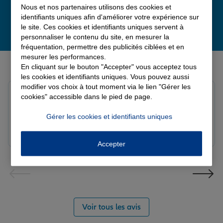
Nous et nos partenaires utilisons des cookies et
identifiants uniques afin d'améliorer votre expérience sur
le site. Ces cookies et identifiants uniques servent à
personnaliser le contenu du site, en mesurer la
fréquentation, permettre des publicités ciblées et en
mesurer les performances.
Derniers avis de nos agences Allianz
En cliquant sur le bouton "Accepter" vous acceptez tous
les cookies et identifiants uniques. Vous pouvez aussi
modifier vos choix à tout moment via le lien "Gérer les
Yayaya M.
cookies" accessible dans le pied de page.
Note de 5 sur 5
Le 07/08/2026 - Agence NANTERRE
Gérer les cookies et identifiants uniques
Merci à Madi pour son écoute et ces conseils précieux.
Réactif et efficace le service impeccable
Accepter
Voir tous les avis