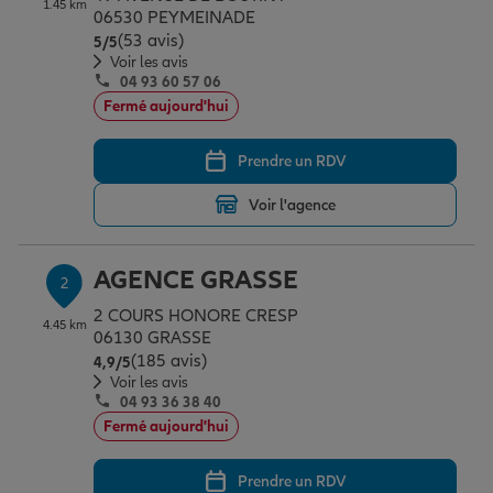
1.45 km
Épargne & retraite
Assurance emprunteur
Prévoyance et dépendance
Protection de la famille
06530 PEYMEINADE
(53 avis)
Note de 5 sur 5
5
/5
Voir les avis
04 93 60 57 06
Vos projets
Assurance animal de compagnie
Protection juridique
Plan épargne retraite
Fermé aujourd'hui
Prendre un RDV
Conseil assurance
Assurance vie
Partir en vacances
Voir l'agence
Outre-mer
Placements financiers
Déménager
AGENCE GRASSE
2
2 COURS HONORE CRESP
4.45 km
Professionnels
Investissements immobiliers
Changer de voiture
Assurance auto
06130 GRASSE
(185 avis)
Note de 4.9 sur 5
4,9
/5
Voir les avis
04 93 36 38 40
Allianz en France
Transmission
Départ à la retraite
Assurance habitation
Fermé aujourd'hui
Prendre un RDV
Préparer l’avenir
Le Pack Famille