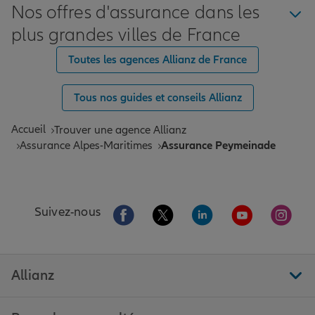
Nos offres d'assurance dans les
plus grandes villes de France
Toutes les agences Allianz de France
Tous nos guides et conseils Allianz
Accueil
Trouver une agence Allianz
Assurance Alpes-Maritimes
Assurance Peymeinade
Aller sur la page Facebook de Allianz
Aller sur la page Twitter de All
Aller sur la page Linke
Aller sur la pa
Aller 
Suivez-nous
Allianz