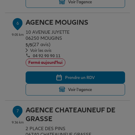
Voir l'agence
AGENCE MOUGINS
6
10 AVENUE JUYETTE
9.05 km
06250 MOUGINS
(27 avis)
Note de 5 sur 5
5
/5
Voir les avis
04 92 90 90 11
Fermé aujourd'hui
Prendre un RDV
Voir l'agence
AGENCE CHATEAUNEUF DE
7
GRASSE
9.36 km
2 PLACE DES PINS
06740 CHATEAUNEUF GRASSE