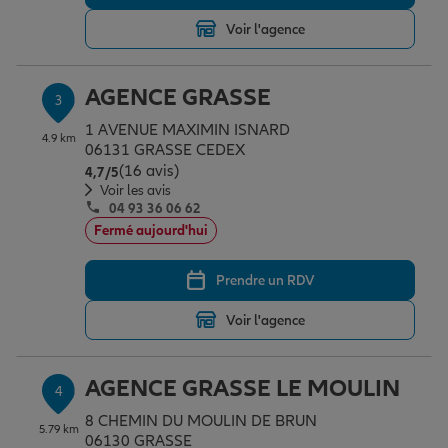
Voir l'agence
Garantie des accidents de la vie
AGENCE GRASSE
3
1 AVENUE MAXIMIN ISNARD
Assurance scolaire
4.9 km
06131 GRASSE CEDEX
(16 avis)
Note de 4.7 sur 5
4,7
/5
Voir les avis
04 93 36 06 62
Protection juridique
Fermé aujourd'hui
Prendre un RDV
Retraite
Voir l'agence
Tous nos devis d'assurance
AGENCE GRASSE LE MOULIN
4
8 CHEMIN DU MOULIN DE BRUN
5.79 km
06130 GRASSE