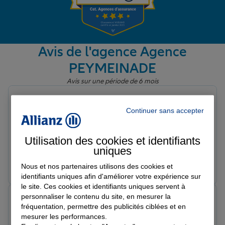
Garantie des accidents de la vie
Avis de l'agence Agence
PEYMEINADE
Assurance scolaire
Avis sur une période de 6 mois
Jeremie A.
Protection juridique
Note de 5 sur 5
Continuer sans accepter
Le 23/07/2026 - Agence PEYMEINADE
Accueil au top Conseillère très à l'écoute et très
professionnelle
Utilisation des cookies et identifiants
Retraite
uniques
Prendre un RDV
Voir l'agence
Nous et nos partenaires utilisons des cookies et
identifiants uniques afin d'améliorer votre expérience sur
Tous nos devis d'assurance
le site. Ces cookies et identifiants uniques servent à
personnaliser le contenu du site, en mesurer la
Sahar b.
fréquentation, permettre des publicités ciblées et en
Note de 5 sur 5
Le 24/03/2026 - Agence PEYMEINADE
mesurer les performances.