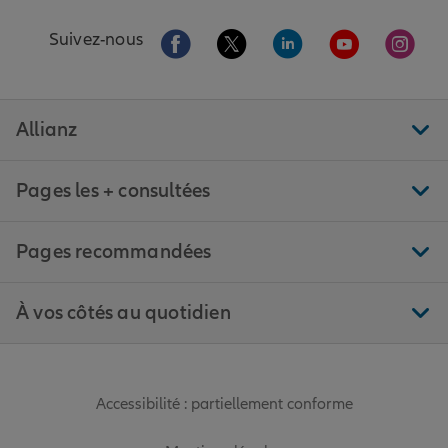
Aller sur la page Facebook de Allianz
Aller sur la page Twitter de All
Aller sur la page Linke
Aller sur la pa
Aller 
Suivez-nous
Allianz
Pages les + consultées
Pages recommandées
À vos côtés au quotidien
Accessibilité : partiellement conforme