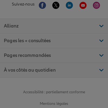
Aller sur la page Facebook de Allianz
Aller sur la page Twitter de All
Aller sur la page Linke
Aller sur la pa
Aller 
Suivez-nous
Allianz
Pages les + consultées
Pages recommandées
À vos côtés au quotidien
Accessibilité : partiellement conforme
Mentions légales