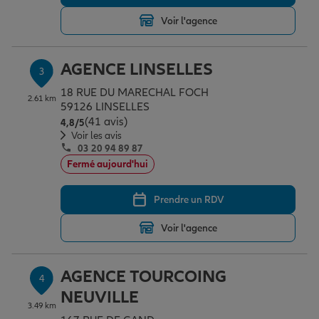
Voir l'agence
Garantie des accidents de la vie
AGENCE LINSELLES
3
18 RUE DU MARECHAL FOCH
Assurance scolaire
2.61 km
59126 LINSELLES
(41 avis)
Note de 4.8 sur 5
4,8
/5
Voir les avis
03 20 94 89 87
Protection juridique
Fermé aujourd'hui
Prendre un RDV
Retraite
Voir l'agence
Tous nos devis d'assurance
AGENCE TOURCOING
4
NEUVILLE
3.49 km