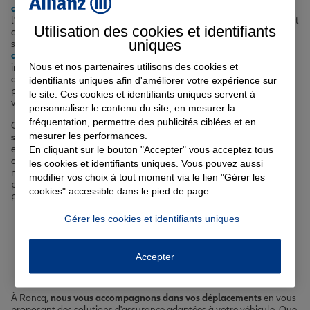
assurance auto
sur mesure, que vous circuliez sur la rue de Lille ou
l'avenue de l'Europe. Votre logement, qu'il s'agisse d'un appartement
Utilisation des cookies et identifiants
dans le quartier du Blanc Four ou d'une maison près du complexe
uniques
sportif Jules Gilles, mérite une protection optimale grâce à notre
assurance habitation
. Si vous envisagez d'acquérir un bien
Nous et nos partenaires utilisons des cookies et
immobilier à Roncq, notre
assurance prêt immobilier
vous
accompagne dans votre projet. Enfin, parce que votre santé est
identifiants uniques afin d'améliorer votre expérience sur
primordiale, nous vous proposons une
complémentaire santé
pour
le site. Ces cookies et identifiants uniques servent à
vous protéger ainsi que votre famille.
personnaliser le contenu du site, en mesurer la
fréquentation, permettre des publicités ciblées et en
Chez Allianz,
nous sommes à vos côtés pour vous offrir des
mesurer les performances.
solutions d'assurance adaptées à votre vie à Roncq
. Nos agents,
experts en protection et en gestion des risques, vous accompagnent
En cliquant sur le bouton "Accepter" vous acceptez tous
au quotidien pour répondre à vos besoins et vous proposer les
les cookies et identifiants uniques. Vous pouvez aussi
meilleures garanties au meilleur prix. N'hésitez pas à les contacter
modifier vos choix à tout moment via le lien "Gérer les
pour obtenir un devis personnalisé et découvrir comment nous
cookies" accessible dans le pied de page.
pouvons vous aider à protéger ce qui compte le plus pour vous.
Gérer les cookies et identifiants uniques
Votre assurance auto, moto
ou scooter à Roncq
Accepter
À Roncq,
nous vous accompagnons dans vos déplacements
en vous
proposant des solutions d'assurance adaptées à votre véhicule. Que