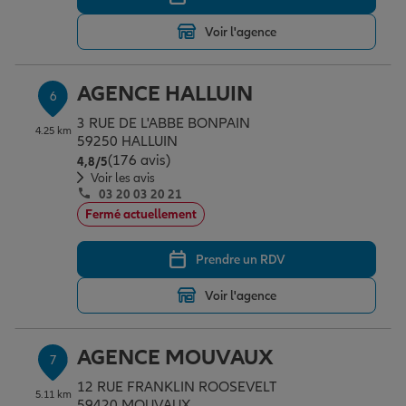
Voir l'agence
AGENCE HALLUIN
6
3 RUE DE L'ABBE BONPAIN
4.25 km
59250 HALLUIN
(176 avis)
Note de 4.8 sur 5
4,8
/5
Voir les avis
03 20 03 20 21
Fermé actuellement
Prendre un RDV
Voir l'agence
AGENCE MOUVAUX
7
12 RUE FRANKLIN ROOSEVELT
5.11 km
59420 MOUVAUX