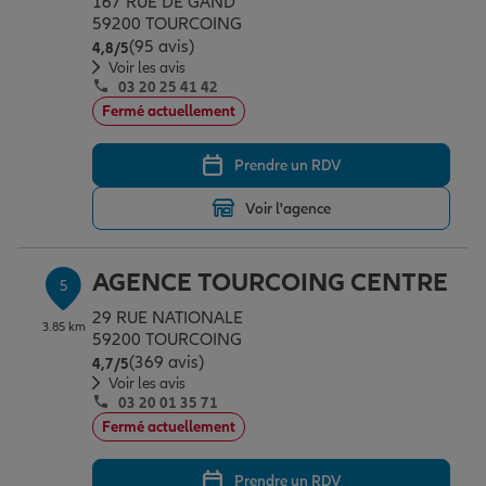
167 RUE DE GAND
59200 TOURCOING
(95 avis)
Note de 4.8 sur 5
4,8
/5
Voir les avis
03 20 25 41 42
Fermé actuellement
Prendre un RDV
Voir l'agence
AGENCE TOURCOING CENTRE
5
29 RUE NATIONALE
3.85 km
59200 TOURCOING
(369 avis)
Note de 4.7 sur 5
4,7
/5
Voir les avis
03 20 01 35 71
Fermé actuellement
Prendre un RDV