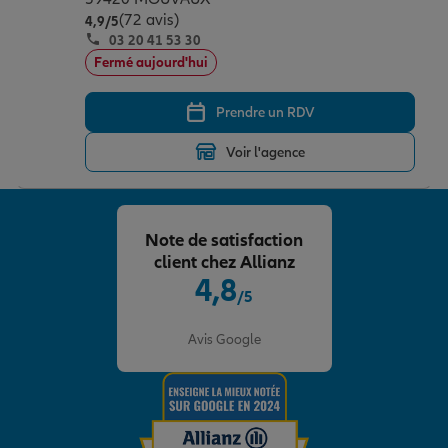
(72 avis)
Note de 4.9 sur 5
4,9
/5
03 20 41 53 30
Fermé aujourd'hui
Prendre un RDV
Voir l'agence
Note de satisfaction
client chez Allianz
4,8
/5
Note de 4.8 sur 5
Avis Google