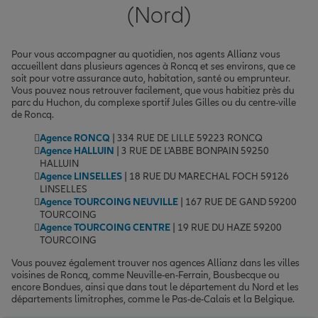
(Nord)
Pour vous accompagner au quotidien, nos agents Allianz vous
accueillent dans plusieurs agences à Roncq et ses environs, que ce
soit pour votre assurance auto, habitation, santé ou emprunteur.
Vous pouvez nous retrouver facilement, que vous habitiez près du
parc du Huchon, du complexe sportif Jules Gilles ou du centre-ville
de Roncq.
Agence RONCQ
| 334 RUE DE LILLE 59223 RONCQ
Agence HALLUIN
| 3 RUE DE L'ABBE BONPAIN 59250
HALLUIN
Agence LINSELLES
| 18 RUE DU MARECHAL FOCH 59126
LINSELLES
Agence TOURCOING NEUVILLE
| 167 RUE DE GAND 59200
TOURCOING
Agence TOURCOING CENTRE
| 19 RUE DU HAZE 59200
TOURCOING
Vous pouvez également trouver nos agences Allianz dans les villes
voisines de Roncq, comme Neuville-en-Ferrain, Bousbecque ou
encore Bondues, ainsi que dans tout le département du Nord et les
départements limitrophes, comme le Pas-de-Calais et la Belgique.