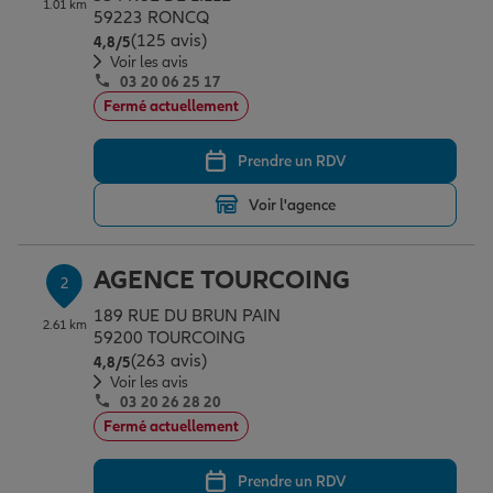
1.01 km
Épargne & retraite
Assurance emprunteur
Prévoyance et dépendance
Protection de la famille
59223 RONCQ
(125 avis)
Note de 4.8 sur 5
4,8
/5
Voir les avis
03 20 06 25 17
Vos projets
Assurance animal de compagnie
Protection juridique
Plan épargne retraite
Fermé actuellement
Prendre un RDV
Conseil assurance
Assurance vie
Partir en vacances
Voir l'agence
Outre-mer
Placements financiers
Déménager
AGENCE TOURCOING
2
189 RUE DU BRUN PAIN
2.61 km
Professionnels
Investissements immobiliers
Changer de voiture
Assurance auto
59200 TOURCOING
(263 avis)
Note de 4.8 sur 5
4,8
/5
Voir les avis
03 20 26 28 20
Allianz en France
Transmission
Départ à la retraite
Assurance habitation
Fermé actuellement
Prendre un RDV
Préparer l’avenir
Le Pack Famille