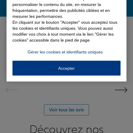
personnaliser le contenu du site, en mesurer la
fréquentation, permettre des publicités ciblées et en
mesurer les performances.
Derniers avis de nos agences Allianz
En cliquant sur le bouton "Accepter" vous acceptez tous
les cookies et identifiants uniques. Vous pouvez aussi
modifier vos choix à tout moment via le lien "Gérer les
cookies" accessible dans le pied de page.
Yori A.
Note de 5 sur 5
Gérer les cookies et identifiants uniques
Le 05/08/2026 - Agence FORT DE FRANCE
Accepter
Voir tous les avis
Découvrez nos