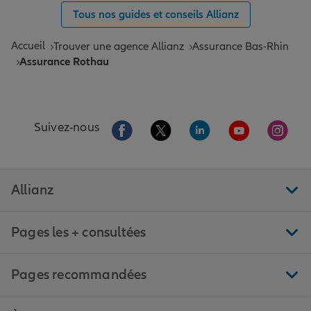
Tous nos guides et conseils Allianz
Accueil
Trouver une agence Allianz
Assurance Bas-Rhin
Assurance Rothau
Aller sur la page Facebook de Allianz
Aller sur la page Twitter de All
Aller sur la page Linke
Aller sur la pa
Aller 
Suivez-nous
Allianz
Pages les + consultées
Pages recommandées