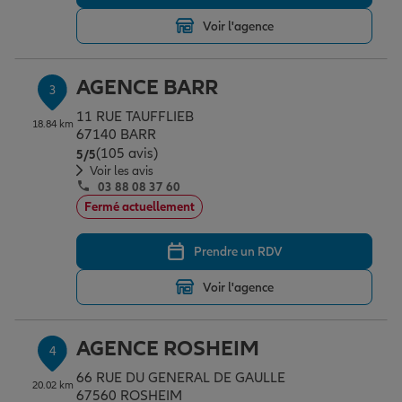
Voir l'agence
Garantie des accidents de la vie
AGENCE BARR
3
11 RUE TAUFFLIEB
Assurance scolaire
18.84 km
67140 BARR
(105 avis)
Note de 5 sur 5
5
/5
Voir les avis
03 88 08 37 60
Protection juridique
Fermé actuellement
Prendre un RDV
Retraite
Voir l'agence
Tous nos devis d'assurance
AGENCE ROSHEIM
4
66 RUE DU GENERAL DE GAULLE
20.02 km
67560 ROSHEIM