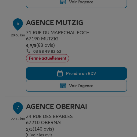
Voir l'agence
AGENCE MUTZIG
6
71 RUE DU MARECHAL FOCH
20.68 km
67190 MUTZIG
(83 avis)
Note de 4.9 sur 5
4,9
/5
03 88 49 82 62
Fermé actuellement
Prendre un RDV
Voir l'agence
AGENCE OBERNAI
7
24 RUE DES ERABLES
22.12 km
67210 OBERNAI
(140 avis)
Note de 5 sur 5
5
/5
Voir les avis