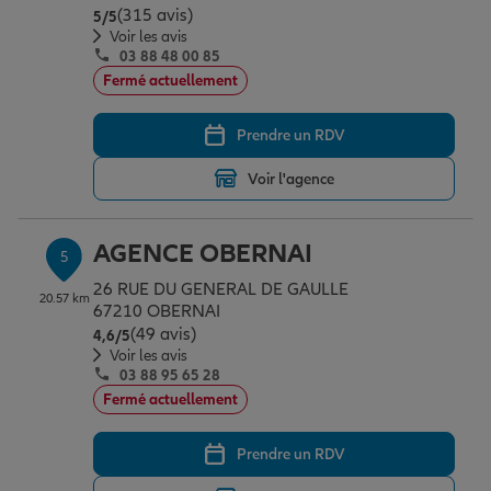
(315 avis)
Note de 5 sur 5
5
/5
Voir les avis
03 88 48 00 85
Fermé actuellement
Prendre un RDV
Voir l'agence
AGENCE OBERNAI
5
26 RUE DU GENERAL DE GAULLE
20.57 km
67210 OBERNAI
(49 avis)
Note de 4.6 sur 5
4,6
/5
Voir les avis
03 88 95 65 28
Fermé actuellement
Prendre un RDV