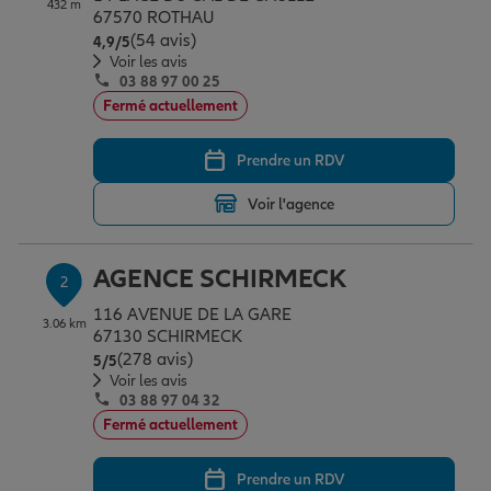
432 m
Épargne & retraite
Assurance emprunteur
Prévoyance et dépendance
Protection de la famille
67570 ROTHAU
(54 avis)
Note de 4.9 sur 5
4,9
/5
Voir les avis
03 88 97 00 25
Vos projets
Assurance animal de compagnie
Protection juridique
Plan épargne retraite
Fermé actuellement
Prendre un RDV
Conseil assurance
Assurance vie
Partir en vacances
Voir l'agence
Outre-mer
Placements financiers
Déménager
AGENCE SCHIRMECK
2
116 AVENUE DE LA GARE
3.06 km
Professionnels
Investissements immobiliers
Changer de voiture
Assurance auto
67130 SCHIRMECK
(278 avis)
Note de 5 sur 5
5
/5
Voir les avis
03 88 97 04 32
Allianz en France
Transmission
Départ à la retraite
Assurance habitation
Fermé actuellement
Prendre un RDV
Préparer l’avenir
Le Pack Famille