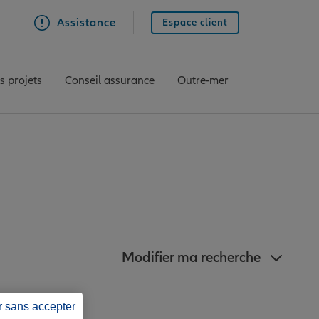
Assistance
Espace client
s projets
Conseil assurance
Outre-mer
proximité de Ruffec
Modifier ma recherche
r sans accepter