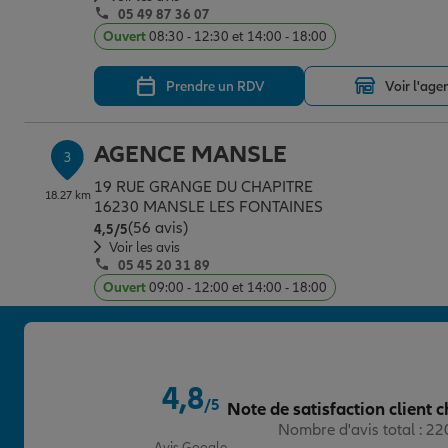
05 49 87 36 07
Ouvert
08:30 - 12:30 et 14:00 - 18:00
Prendre un RDV
Voir l'age
AGENCE MANSLE
3
19 RUE GRANGE DU CHAPITRE
18.27 km
16230 MANSLE LES FONTAINES
(56 avis)
Note de 4.5 sur 5
4,5
/5
Voir les avis
05 45 20 31 89
Ouvert
09:00 - 12:00 et 14:00 - 18:00
Prendre un RDV
Voir l'age
4,8
AGENCE LEZAY
/5
Note de satisfaction client c
4
Note de 4.8 sur 5
Nombre d'avis total : 2
31 RUE DE MELLE
29.85 km
Avis Google