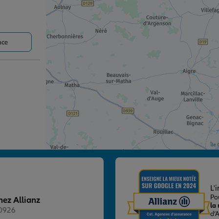
nce
nce
L'
Po
hez Allianz
la
20926
d’