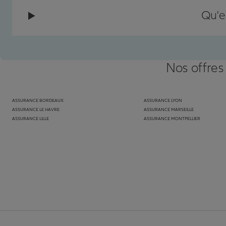
Qu'e
Nos offres
ASSURANCE BORDEAUX
ASSURANCE LYON
ASSURANCE LE HAVRE
ASSURANCE MARSEILLE
ASSURANCE LILLE
ASSURANCE MONTPELLIER