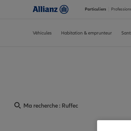
Particuliers
Profession
Véhicules
Habitation & emprunteur
Sant
Accueil
Trouver une agence Allianz
Assurance Charente
Assu
Assurance Ruffec :
Ma recherche :
Ruffec