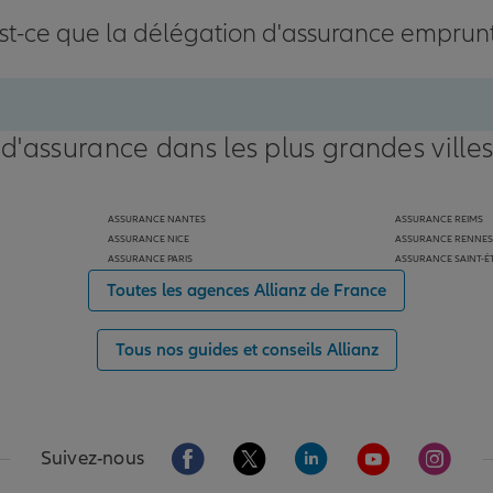
st-ce que la délégation d'assurance emprun
 d'assurance dans les plus grandes ville
ASSURANCE NANTES
ASSURANCE REIMS
ASSURANCE NICE
ASSURANCE RENNES
ASSURANCE PARIS
ASSURANCE SAINT-É
Toutes les agences Allianz de France
Tous nos guides et conseils Allianz
Aller sur la page Facebook de Allianz
Aller sur la page Twitter de Alli
Aller sur la page Linked
Aller sur la pa
Aller s
Suivez-nous