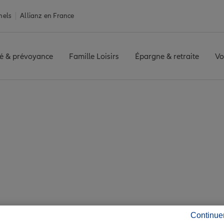
nels
Allianz en France
é & prévoyance
Famille Loisirs
Épargne & retraite
Vo
rance Ruffec
 4 agences Allianz à 
Continue