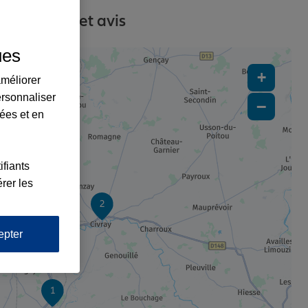
, contacts et avis
ues
+
améliorer
ersonnaliser
−
lées et en
ifiants
rer les
2
epter
1