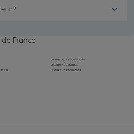
teur ?
s de France
ASSURANCE STRASBOURG
ASSURANCE TOULON
TIENNE
ASSURANCE TOULOUSE
anz
in de Allianz
ge Youtube de Allianz
ur la page Instagram de Allianz