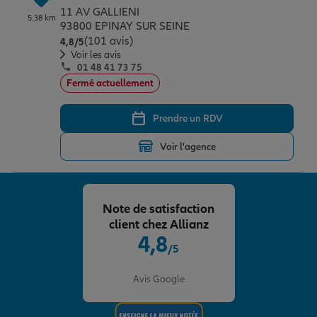
11 AV GALLIENI
5.38 km
93800 EPINAY SUR SEINE
(101 avis)
Note de 4.8 sur 5
4,8
/5
Voir les avis
01 48 41 73 75
Fermé actuellement
Prendre un RDV
Voir l'agence
Note de satisfaction
client chez Allianz
4,8
/5
Note de 4.8 sur 5
Avis Google