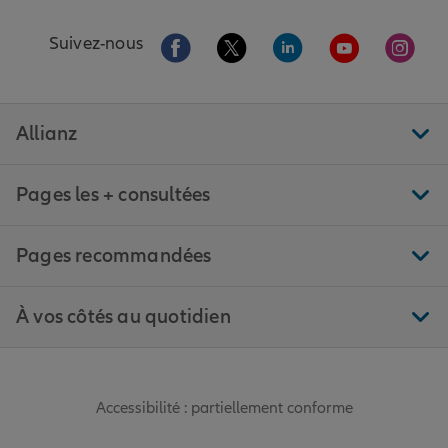
Aller sur la page Facebook de Allianz
Aller sur la page Twitter de All
Aller sur la page Linke
Aller sur la pa
Aller 
Suivez-nous
Allianz
Pages les + consultées
Pages recommandées
À vos côtés au quotidien
Accessibilité : partiellement conforme