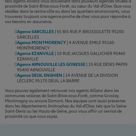
Nos agents Allianz vous accueillent dans plusieurs agences situées à
proximité de Saint-Brice-sous-Forêt, au cœur du Val-d'Oise. Que vous
résidiez dans le centre-ville ou dans les quartiers environnants, vous
trouverez toujours une agence proche de chez vous pour répondre à
vos besoins en assurance.
Agence SARCELLES
| 55 BIS RUE P. BROSSOLETTE 95200
SARCELLES
Agence MONTMORENCY
| 4 AVENUE EMILE 95160
MONTMORENCY
Agence EZANVILLE
| 10 RUE JACQUES GALLICHER 95460
EZANVILLE
Agence ARNOUVILLE LES GONESSE
| 15 RUE DENIS PAPIN
95400 ARNOUVILLE
Agence DEUIL ENGHIEN
| 14 AVENUE DE LA DIVISION
LECLERC 95170 DEUIL LA BARRE
Vous pouvez également retrouver nos agents Allianz dans les
communes voisines de Saint-Brice-sous-Forêt, comme Groslay,
Montmagny ou encore Domont. Nos équipes sont aussi présentes
dans les départements limitrophes du Val-d'Oise, tels que la Seine-
Saint-Denis ou les Hauts-de-Seine, pour vous offrir un service de
proximité où que vous soyez.