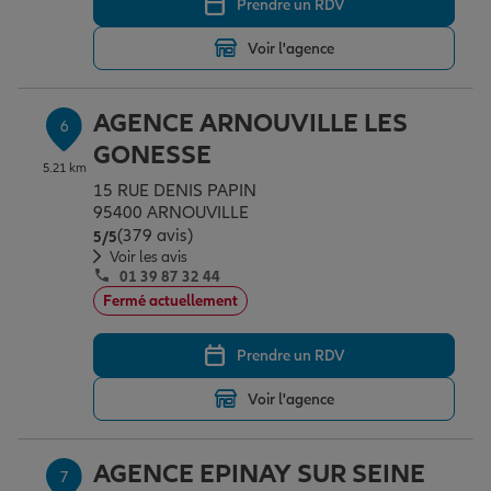
Prendre un RDV
Voir l'agence
AGENCE ARNOUVILLE LES
6
GONESSE
5.21 km
15 RUE DENIS PAPIN
95400 ARNOUVILLE
(379 avis)
Note de 5 sur 5
5
/5
Voir les avis
01 39 87 32 44
Fermé actuellement
Prendre un RDV
Voir l'agence
AGENCE EPINAY SUR SEINE
7