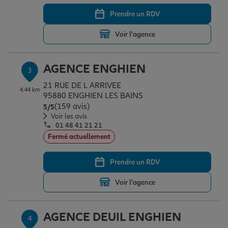
Prendre un RDV
Garantie des accidents de la vie
Voir l'agence
AGENCE ENGHIEN
Assurance scolaire
3
21 RUE DE L ARRIVEE
4.44 km
95880 ENGHIEN LES BAINS
(159 avis)
Note de 5 sur 5
Protection juridique
5
/5
Voir les avis
01 48 41 21 21
Fermé actuellement
Retraite
Prendre un RDV
Tous nos devis d'assurance
Voir l'agence
AGENCE DEUIL ENGHIEN
4