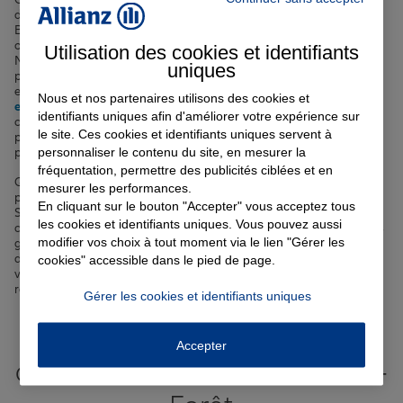
d'
assurance auto
pour protéger votre véhicule circulant à Saint-
Brice-sous-Forêt et ses environs. Notre
assurance habitation
vous
offre une couverture optimale pour votre logement et vos biens.
Utilisation des cookies et identifiants
Nous proposons également des formules de
complémentaire santé
uniques
pour vous aider à faire face aux frais médicaux imprévus. Si vous
envisagez d'acquérir un bien immobilier, notre
assurance
Nous et nos partenaires utilisons des cookies et
emprunteur
vous permet de
sécuriser votre prêt
dans les meilleures
identifiants uniques afin d'améliorer votre expérience sur
conditions. Enfin, pour assurer l'avenir de vos proches, nous vous
le site. Ces cookies et identifiants uniques servent à
proposons des
contrats d'assurance vie
adaptés à votre situation
personnaliser le contenu du site, en mesurer la
personnelle et familiale.
fréquentation, permettre des publicités ciblées et en
Que vous soyez un jeune actif débutant votre carrière
mesurer les performances.
professionnelle, une famille installée depuis plusieurs générations à
En cliquant sur le bouton "Accepter" vous acceptez tous
Saint-Brice-sous-Forêt ou un senior profitant de votre retraite dans
les cookies et identifiants uniques. Vous pouvez aussi
cette ville paisible, nos agents Allianz sont à votre écoute pour vous
modifier vos choix à tout moment via le lien "Gérer les
guider dans le choix de vos
assurances
. Forts de leur connaissance
du tissu local et de leurs compétences en matière de protection, ils
cookies" accessible dans le pied de page.
vous aideront à définir les solutions les plus pertinentes pour
répondre à vos attentes et à votre budget.
Gérer les cookies et identifiants uniques
Votre assurance auto, moto
Accepter
ou scooter à Saint-Brice-sous-