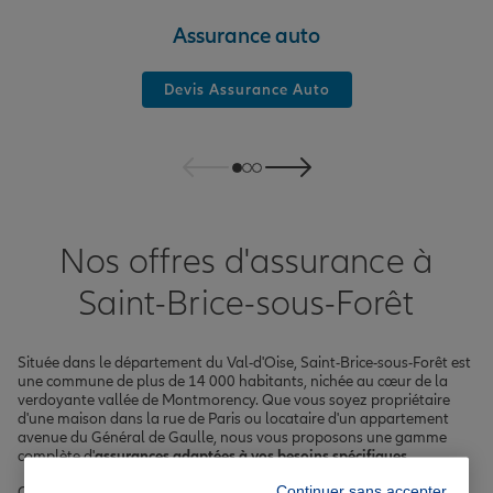
Assurance auto
Devis Assurance Auto
Nos offres d'assurance à
Saint-Brice-sous-Forêt
Située dans le département du Val-d'Oise, Saint-Brice-sous-Forêt est
une commune de plus de 14 000 habitants, nichée au cœur de la
verdoyante vallée de Montmorency. Que vous soyez propriétaire
d'une maison dans la rue de Paris ou locataire d'un appartement
avenue du Général de Gaulle, nous vous proposons une gamme
complète d'
assurances adaptées à vos besoins spécifiques
.
Continuer sans accepter
Chez Allianz, nous mettons à votre disposition des solutions