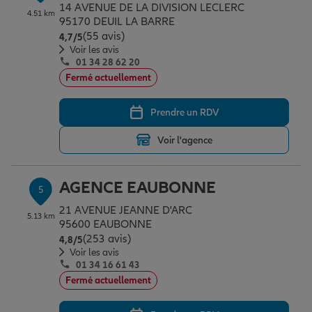
14 AVENUE DE LA DIVISION LECLERC
4.51 km
95170 DEUIL LA BARRE
(55 avis)
Note de 4.7 sur 5
4,7
/5
Voir les avis
01 34 28 62 20
Fermé actuellement
Prendre un RDV
Voir l'agence
AGENCE EAUBONNE
5
21 AVENUE JEANNE D'ARC
5.13 km
95600 EAUBONNE
(253 avis)
Note de 4.8 sur 5
4,8
/5
Voir les avis
01 34 16 61 43
Fermé actuellement