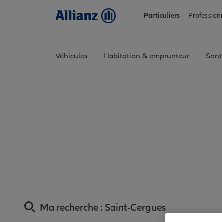
Particuliers
Profession
Véhicules
Habitation & emprunteur
Sant
Accueil
Trouver une agence Allianz
Assurance Haute-Savoie
Assurance Saint-Ce
Ma recherche :
Saint-Cergues