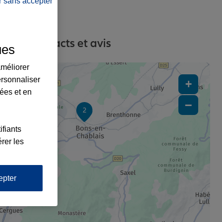
r sans accepter
sses, contacts et avis
ues
améliorer
ersonnaliser
+
lées et en
−
2
ifiants
rer les
1
epter