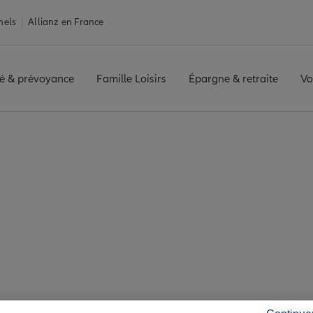
nels
Allianz en France
é & prévoyance
Famille Loisirs
Épargne & retraite
Vo
Assurance Saint-Cergues
rgues : 7 agences All
Saint-Cergues