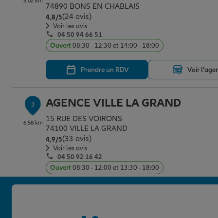
5.02 km
74890 BONS EN CHABLAIS
(24 avis)
Note de 4.8 sur 5
4,8
/5
Voir les avis
04 50 94 66 51
Ouvert
08:30 - 12:30 et 14:00 - 18:00
Prendre un RDV
Voir l'age
AGENCE VILLE LA GRAND
3
15 RUE DES VOIRONS
6.58 km
74100 VILLE LA GRAND
(33 avis)
Note de 4.9 sur 5
4,9
/5
Voir les avis
04 50 92 16 42
Ouvert
08:30 - 12:00 et 13:30 - 18:00
Prendre un RDV
Voir l'age