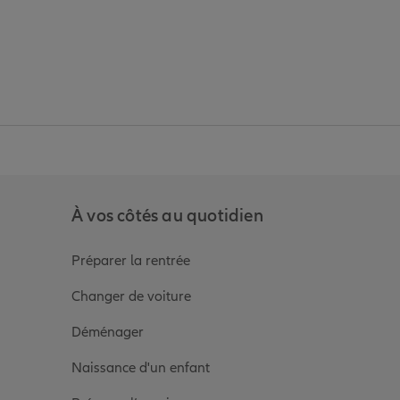
anz
in de Allianz
ge Youtube de Allianz
ur la page Instagram de Allianz
À vos côtés au quotidien
Préparer la rentrée
Changer de voiture
Déménager
Naissance d'un enfant