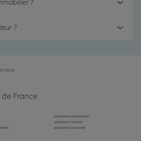
mmobilier ?
teur ?
ez vous.
s de France
ASSURANCE STRASBOURG
ASSURANCE TOULON
TIENNE
ASSURANCE TOULOUSE