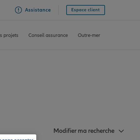
Assistance
Espace client
s projets
Conseil assurance
Outre-mer
ianz à proximité de
Modifier ma recherche