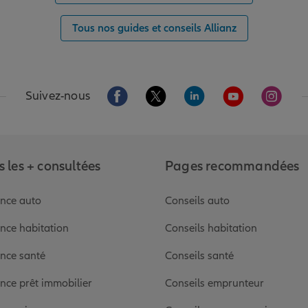
Tous nos guides et conseils Allianz
Aller sur la page Facebook de Allianz
Aller sur la page Twitter de Alli
Aller sur la page Linked
Aller sur la pa
Aller s
Suivez-nous
 les + consultées
Pages recommandées
nce auto
Conseils auto
nce habitation
Conseils habitation
nce santé
Conseils santé
nce prêt immobilier
Conseils emprunteur