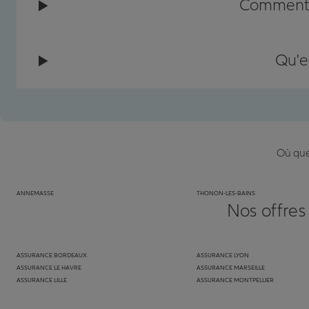
Comment c
Qu'e
Où que 
ANNEMASSE
THONON-LES-BAINS
Nos offres
ASSURANCE BORDEAUX
ASSURANCE LYON
ASSURANCE LE HAVRE
ASSURANCE MARSEILLE
ASSURANCE LILLE
ASSURANCE MONTPELLIER