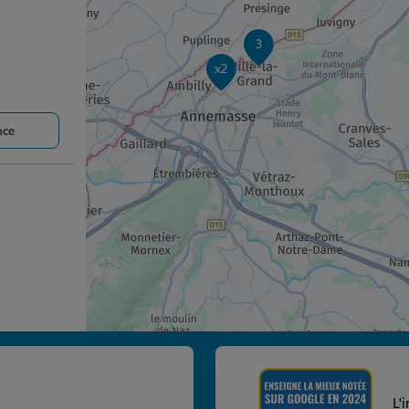
3
x2
nce
nce
L'