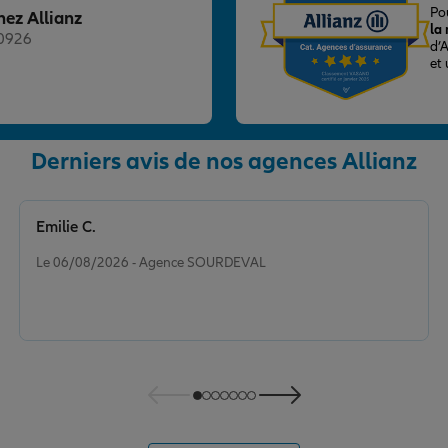
Po
hez Allianz
la
20926
d’
et
Derniers avis de nos agences Allianz
nce
Emilie C.
Note de 5 sur 5
Le 06/08/2026 - Agence SOURDEVAL