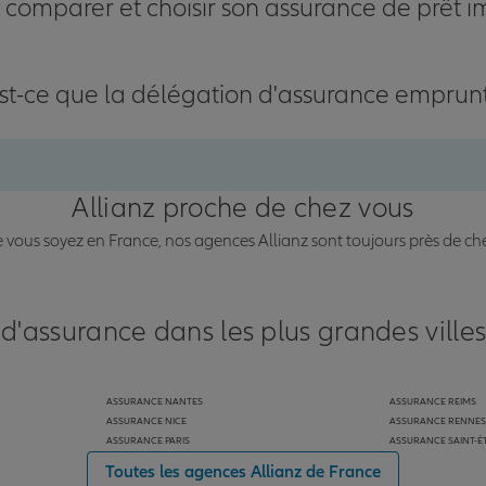
omparer et choisir son assurance de prêt i
st-ce que la délégation d'assurance emprun
Allianz proche de chez vous
vous soyez en France, nos agences Allianz sont toujours près de ch
 d'assurance dans les plus grandes ville
ASSURANCE NANTES
ASSURANCE REIMS
ASSURANCE NICE
ASSURANCE RENNES
ASSURANCE PARIS
ASSURANCE SAINT-É
Toutes les agences Allianz de France