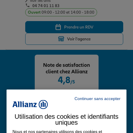
Voir les avis
04 74 01 11 83
Ouvert
09:00 - 12:00 et 14:00 - 18:00
Prendre un RDV
Voir l'agence
Note de satisfaction
client chez Allianz
4,8
/5
Note de 4.8 sur 5
Avis Google
Continuer sans accepter
Utilisation des cookies et identifiants
uniques
Nous et nos partenaires utilisons des cookies et