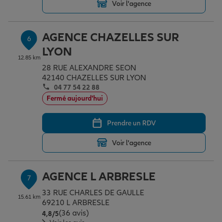
Voir l'agence
AGENCE CHAZELLES SUR
6
LYON
12.85 km
28 RUE ALEXANDRE SEON
42140 CHAZELLES SUR LYON
04 77 54 22 88
Fermé aujourd'hui
Prendre un RDV
Voir l'agence
AGENCE L ARBRESLE
7
33 RUE CHARLES DE GAULLE
15.61 km
69210 L ARBRESLE
(36 avis)
Note de 4.8 sur 5
4,8
/5