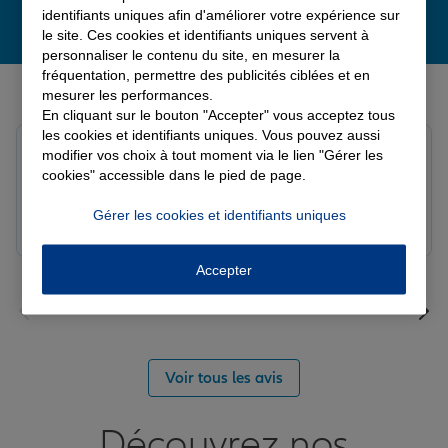
identifiants uniques afin d'améliorer votre expérience sur
le site. Ces cookies et identifiants uniques servent à
personnaliser le contenu du site, en mesurer la
fréquentation, permettre des publicités ciblées et en
Derniers avis de nos agences Allianz
mesurer les performances.
En cliquant sur le bouton "Accepter" vous acceptez tous
les cookies et identifiants uniques. Vous pouvez aussi
Yori A.
modifier vos choix à tout moment via le lien "Gérer les
Note de 5 sur 5
cookies" accessible dans le pied de page.
Le 05/08/2026 - Agence FORT DE FRANCE
Gérer les cookies et identifiants uniques
Accepter
Voir tous les avis
Découvrez nos