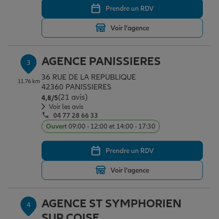
Prendre un RDV
Voir l'agence
Garantie des accidents de la vie
AGENCE PANISSIERES
3
Assurance scolaire
36 RUE DE LA REPUBLIQUE
11.76 km
42360 PANISSIERES
(21 avis)
Note de 4.8 sur 5
4,8
/5
Protection juridique
Voir les avis
04 77 28 66 33
Ouvert
09:00 - 12:00 et 14:00 - 17:30
Retraite
Prendre un RDV
Voir l'agence
Tous nos devis d'assurance
AGENCE ST SYMPHORIEN
4
SUR COISE