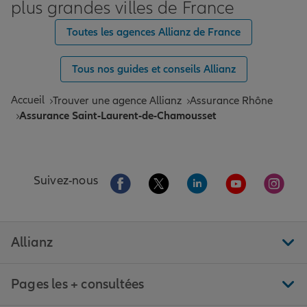
plus grandes villes de France
Toutes les agences Allianz de France
Tous nos guides et conseils Allianz
Accueil
Trouver une agence Allianz
Assurance Rhône
Assurance Saint-Laurent-de-Chamousset
Aller sur la page Facebook de Allianz
Aller sur la page Twitter de All
Aller sur la page Linke
Aller sur la pa
Aller 
Suivez-nous
Allianz
Pages les + consultées