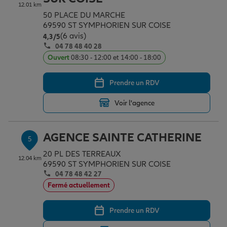
12.01 km
50 PLACE DU MARCHE
69590 ST SYMPHORIEN SUR COISE
(6 avis)
Note de 4.3 sur 5
4,3
/5
04 78 48 40 28
Ouvert
08:30 - 12:00 et 14:00 - 18:00
Prendre un RDV
Voir l'agence
AGENCE SAINTE CATHERINE
5
20 PL DES TERREAUX
12.04 km
69590 ST SYMPHORIEN SUR COISE
04 78 48 42 27
Fermé actuellement
Prendre un RDV