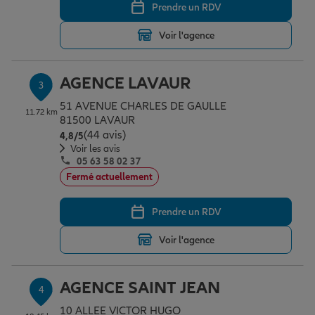
Prendre un RDV
Voir l'agence
Garantie des accidents de la vie
AGENCE LAVAUR
3
Assurance scolaire
51 AVENUE CHARLES DE GAULLE
11.72 km
81500 LAVAUR
(44 avis)
Note de 4.8 sur 5
4,8
/5
Protection juridique
Voir les avis
05 63 58 02 37
Fermé actuellement
Retraite
Prendre un RDV
Voir l'agence
Tous nos devis d'assurance
AGENCE SAINT JEAN
4
10 ALLEE VICTOR HUGO