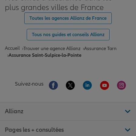
plus grandes villes de France
Toutes les agences Allianz de France
Tous nos guides et conseils Allianz
Accueil
Trouver une agence Allianz
Assurance Tarn
Assurance Saint-Sulpice-la-Pointe
Aller sur la page Facebook de Allianz
Aller sur la page Twitter de All
Aller sur la page Linke
Aller sur la pa
Aller 
Suivez-nous
Allianz
Pages les + consultées