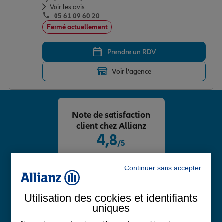
Voir les avis
05 61 09 60 20
Fermé actuellement
Prendre un RDV
Voir l'agence
Note de satisfaction
client chez Allianz
4,8
/5
Note de 4.8 sur 5
Avis Google
Continuer sans accepter
Utilisation des cookies et identifiants
uniques