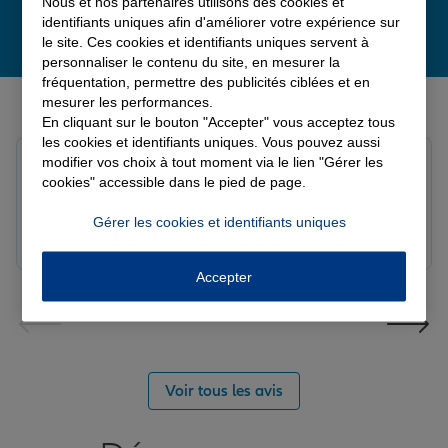
Nous et nos partenaires utilisons des cookies et
identifiants uniques afin d'améliorer votre expérience sur
le site. Ces cookies et identifiants uniques servent à
personnaliser le contenu du site, en mesurer la
fréquentation, permettre des publicités ciblées et en
Derniers avis de nos agences Allianz
mesurer les performances.
En cliquant sur le bouton "Accepter" vous acceptez tous
les cookies et identifiants uniques. Vous pouvez aussi
modifier vos choix à tout moment via le lien "Gérer les
louna p.
cookies" accessible dans le pied de page.
Note de 5 sur 5
Le 06/08/2026 - Agence SOURDEVAL
Gérer les cookies et identifiants uniques
Accepter
Voir tous les avis