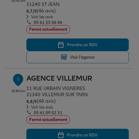
18.45 km
31240 ST JEAN
(46 avis)
Note de 4.7 sur 5
4,7
/5
Voir les avis
05 61 35 06 06
Fermé actuellement
Prendre un RDV
Voir l'agence
AGENCE VILLEMUR
5
11 RUE URBAIN VIGNERES
18.84 km
31340 VILLEMUR SUR TARN
(48 avis)
Note de 4.8 sur 5
4,8
/5
Voir les avis
05 61 09 02 31
Fermé actuellement
Prendre un RDV