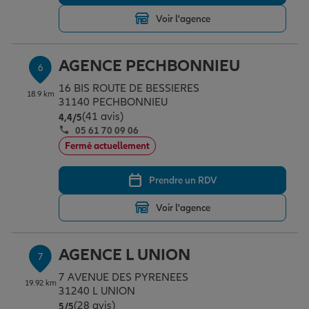
Voir l'agence
AGENCE PECHBONNIEU
6
16 BIS ROUTE DE BESSIERES
18.9 km
31140 PECHBONNIEU
(41 avis)
Note de 4.4 sur 5
4,4
/5
05 61 70 09 06
Fermé actuellement
Prendre un RDV
Voir l'agence
AGENCE L UNION
7
7 AVENUE DES PYRENEES
19.92 km
31240 L UNION
(28 avis)
Note de 5 sur 5
5
/5